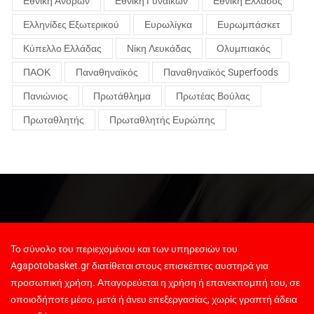
Εθνική Ανδρών
Εθνική Γυναικών
Εθνική Ελλάδος
Ελληνίδες Εξωτερικού
Ευρωλίγκα
Ευρωμπάσκετ
Κύπελλο Ελλάδας
Νίκη Λευκάδας
Ολυμπιακός
ΠΑΟΚ
Παναθηναϊκός
Παναθηναϊκός Superfoods
Πανιώνιος
Πρωτάθλημα
Πρωτέας Βούλας
Πρωταθλητής
Πρωταθλητής Ευρώπης
Το σύνολο του περιεχομένου και των υπηρεσιών του
Agapotobasket.gr διατίθεται στους επισκέπτες αυστηρά για
προσωπική χρήση. Απαγορεύεται η χρήση ή επανεκπομπή του, σε
οποιοδήποτε μέσο, μετά ή άνευ επεξεργασίας, χωρίς γραπτή άδεια