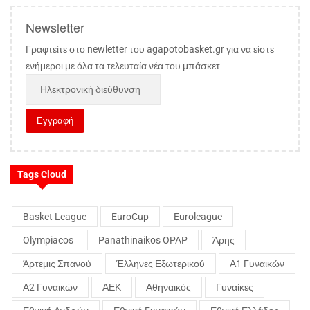
Newsletter
Γραφτείτε στο newletter του agapotobasket.gr για να είστε
ενήμεροι με όλα τα τελευταία νέα του μπάσκετ
Tags Cloud
Basket League
EuroCup
Euroleague
Olympiacos
Panathinaikos OPAP
Άρης
Άρτεμις Σπανού
Έλληνες Εξωτερικού
Α1 Γυναικών
Α2 Γυναικών
ΑΕΚ
Αθηναικός
Γυναίκες