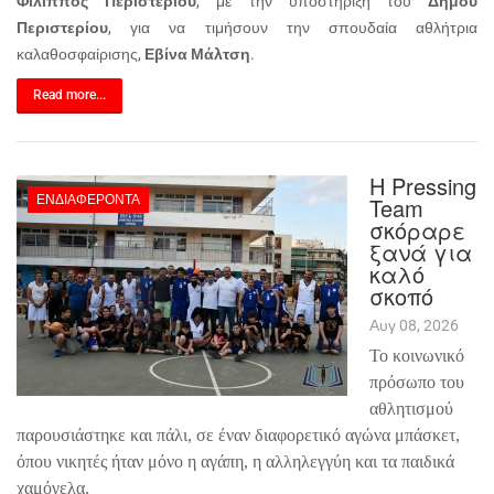
Φίλιππος Περιστερίου
, με την υποστήριξη του
Δήμου
Περιστερίου
, για να τιμήσουν την σπουδαία αθλήτρια
καλαθοσφαίρισης,
Εβίνα Μάλτση
.
Read more...
Η Pressing
ΕΝΔΙΑΦΈΡΟΝΤΑ
Team
σκόραρε
ξανά για
καλό
σκοπό
Αυγ 08, 2026
Το κοινωνικό
πρόσωπο του
αθλητισμού
παρουσιάστηκε και πάλι, σε έναν διαφορετικό αγώνα μπάσκετ,
όπου νικητές ήταν μόνο η αγάπη, η αλληλεγγύη και τα παιδικά
χαμόγελα.