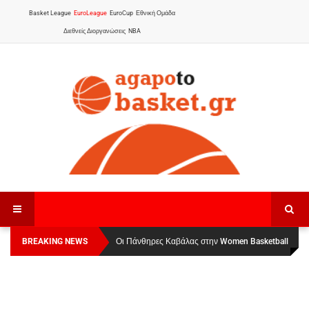
Basket League
EuroLeague
EuroCup
Εθνική Ομάδα
Διεθνείς Διοργανώσεις
NBA
BREAKING NEWS
Οι Πάνθηρες Καβάλας στην Women Basketball
League 1
: