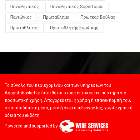
Παναθηναϊκός
Παναθηναϊκός Superfoods
Πανιώνιος
Πρωτάθλημα
Πρωτέας Βούλας
Πρωταθλητής
Πρωταθλητής Ευρώπης
Το σύνολο του περιεχομένου και των υπηρεσιών του
Agapotobasket.gr διατίθεται στους επισκέπτες αυστηρά για
προσωπική χρήση. Απαγορεύεται η χρήση ή επανεκπομπή του,
σε οποιοδήποτε μέσο, μετά ή άνευ επεξεργασίας, χωρίς γραπτή
άδεια του εκδότη.
Powered and supported by