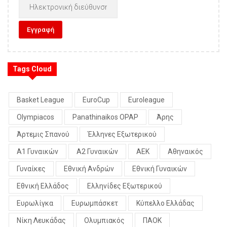
Tags Cloud
Basket League
EuroCup
Euroleague
Olympiacos
Panathinaikos OPAP
Άρης
Άρτεμις Σπανού
Έλληνες Εξωτερικού
Α1 Γυναικών
Α2 Γυναικών
ΑΕΚ
Αθηναικός
Γυναίκες
Εθνική Ανδρών
Εθνική Γυναικών
Εθνική Ελλάδος
Ελληνίδες Εξωτερικού
Ευρωλίγκα
Ευρωμπάσκετ
Κύπελλο Ελλάδας
Νίκη Λευκάδας
Ολυμπιακός
ΠΑΟΚ