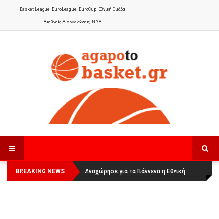
Basket League
EuroLeague
EuroCup
Εθνική Ομάδα
Διεθνείς Διοργανώσεις
NBA
BREAKING NEWS
Οι Πάνθηρες Καβάλας στην Women
Αναχώρησε για τα Γιάννενα η Εθνική
Basketball League 1
Γυναικών
: