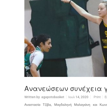
Ανανεώσεων συνέχεια γ
Written by
agapotobasket
Ιουλ 14, 2020
Print
E
Αναστασία Τζίβα, Μαγδαληνή Μαλαγιάνη και Κων