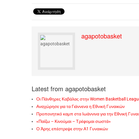
agapotobasket
Latest from agapotobasket
Οι Πάνθηρες Καβάλας στην Women Basketball Leagu
Αναχώρησε για τα Γιάννενα η Εθνική Γυναικών
Προπονητικό καμπ στα Ιωάννινα για την Εθνική Γυνα
«Παίζω – Κινούμαι – Τρέφομαι σωστά»
Ο Άρης επέστρεψε στην Α1 Γυναικών