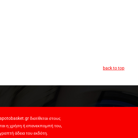
back to top
potobasket.gr διατίθεται στους
ται η χρήση ή επανεκπομπή του,
γραπτή άδεια του εκδότη.