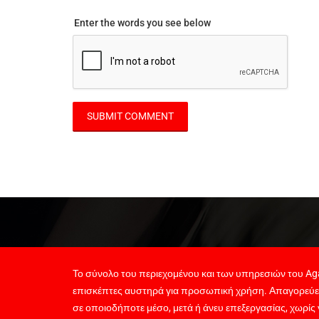
Enter the words you see below
Το σύνολο του περιεχομένου και των υπηρεσιών του Aga
επισκέπτες αυστηρά για προσωπική χρήση. Απαγορεύε
σε οποιοδήποτε μέσο, μετά ή άνευ επεξεργασίας, χωρίς 