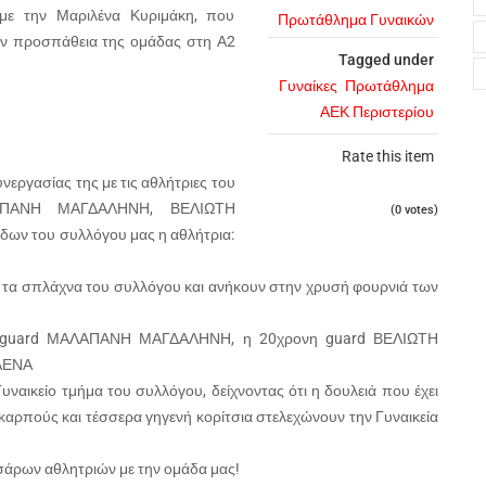
 με την Μαριλένα Κυριμάκη, που
Πρωτάθλημα Γυναικών
ην προσπάθεια της ομάδας στη Α2
Tagged under
Γυναίκες
Πρωτάθλημα
ΑΕΚ Περιστερίου
Rate this item
ργασίας της με τις αθλήτριες του
ΑΛΑΠΑΝΗ ΜΑΓΔΑΛΗΝΗ, ΒΕΛΙΩΤΗ
(0 votes)
ων του συλλόγου μας η αθλήτρια:
ό τα σπλάχνα του συλλόγου και ανήκουν στην χρυσή φουρνιά των
η guard ΜΑΛΑΠΑΝΗ ΜΑΓΔΑΛΗΝΗ, η 20χρονη guard ΒΕΛΙΩΤΗ
ΛΕΝΑ
Γυναικείο τμήμα του συλλόγου, δείχνοντας ότι η δουλειά που έχει
 καρπούς και τέσσερα γηγενή κορίτσια στελεχώνουν την Γυναικεία
εσσάρων αθλητριών με την ομάδα μας!