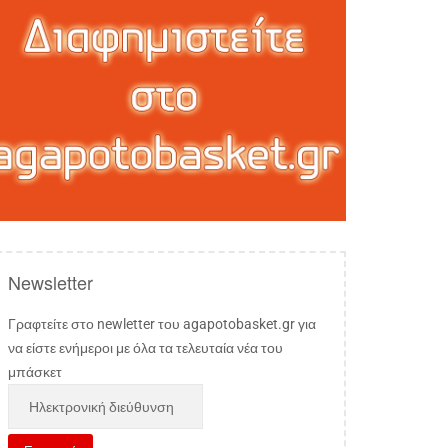
Newsletter
Γραφτείτε στο newletter του agapotobasket.gr για
να είστε ενήμεροι με όλα τα τελευταία νέα του
μπάσκετ