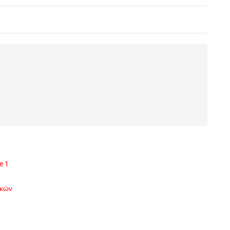
e 1
ικών