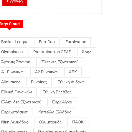
Tags Cloud
Basket League
EuroCup
Euroleague
Olympiacos
Panathinaikos OPAP
Άρης
Άρτεμις Σπανού
Έλληνες Εξωτερικού
Α1 Γυναικών
Α2 Γυναικών
ΑΕΚ
Αθηναικός
Γυναίκες
Εθνική Ανδρών
Εθνική Γυναικών
Εθνική Ελλάδος
Ελληνίδες Εξωτερικού
Ευρωλίγκα
Ευρωμπάσκετ
Κύπελλο Ελλάδας
Νίκη Λευκάδας
Ολυμπιακός
ΠΑΟΚ