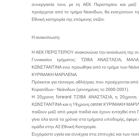
συνεργασία τους με τη ΑΕΚ Περιστερίου και μαζί
προέρχεται από το τμήμα Νεανίδων, θα ενισχύσουν τ
Εθνική κατηγορία της επόμενης σεζόν.
Η ανακοίνωση:
Η ΑΕΚ ΠΕΡΙΣΤΕΡΙΟΥ ανακοινώνει την ανανέωση της συνε
Γυναικείου τμήματος: TZIBA ΑΝΑΣΤΑΣΙΑ, Μ
ΚΩΝΣΤΑΝΤΙΝΑ ενώ προωθήκε από το τμήμα των Νεάνιδ
ΚΥΡΙΜΑΚΗ ΜΑΡΙΛΕΝΑ.
Πρόκειται για τέσσερις αθλήτριες που προέρχονται απ
Κορασίδων - Νεάνιδων (γεννημένες το 2000-2001).
Η 20χρονη forward ΤΖΙΒΑ ΑΝΑΣΤΑΣΙΑ, η 20χρον
ΚΩΝΣΤΑΝΤΙΝΑ και η 19χρονη center ΚΥΡΙΜΑΚΗ ΜΑΡΙ
παίζουν μαζί από μικρά παιδιά και έχουν ενταχθεί στο 
γίνει όλα αυτά τα χρόνια στα τμήματα υποδομής, έφερε
ομάδα στην Α2 Εθνική Κατηγορία.
Ευχόμαστε υγεία και συνέχεια στις επιτυχίες και των τ