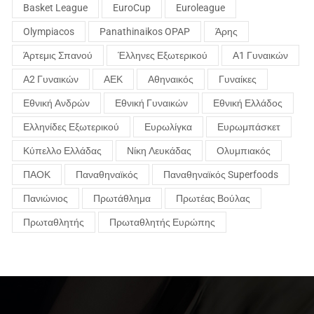
Basket League
EuroCup
Euroleague
Olympiacos
Panathinaikos OPAP
Άρης
Άρτεμις Σπανού
Έλληνες Εξωτερικού
Α1 Γυναικών
Α2 Γυναικών
ΑΕΚ
Αθηναικός
Γυναίκες
Εθνική Ανδρών
Εθνική Γυναικών
Εθνική Ελλάδος
Ελληνίδες Εξωτερικού
Ευρωλίγκα
Ευρωμπάσκετ
Κύπελλο Ελλάδας
Νίκη Λευκάδας
Ολυμπιακός
ΠΑΟΚ
Παναθηναϊκός
Παναθηναϊκός Superfoods
Πανιώνιος
Πρωτάθλημα
Πρωτέας Βούλας
Πρωταθλητής
Πρωταθλητής Ευρώπης