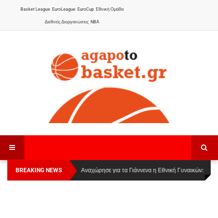
Basket League
EuroLeague
EuroCup
Εθνική Ομάδα
Διεθνείς Διοργανώσεις
NBA
BREAKING NEWS
Οι Πάνθηρες Καβάλας στην Women Basketball
Αναχώρησε για τα Γιάννενα η Εθνική Γυναικών
:
League 1