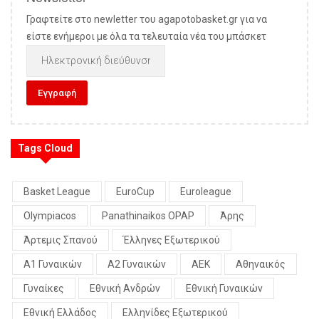
Γραφτείτε στο newletter του agapotobasket.gr για να
είστε ενήμεροι με όλα τα τελευταία νέα του μπάσκετ
Tags Cloud
Basket League
EuroCup
Euroleague
Olympiacos
Panathinaikos OPAP
Άρης
Άρτεμις Σπανού
Έλληνες Εξωτερικού
Α1 Γυναικών
Α2 Γυναικών
ΑΕΚ
Αθηναικός
Γυναίκες
Εθνική Ανδρών
Εθνική Γυναικών
Εθνική Ελλάδος
Ελληνίδες Εξωτερικού