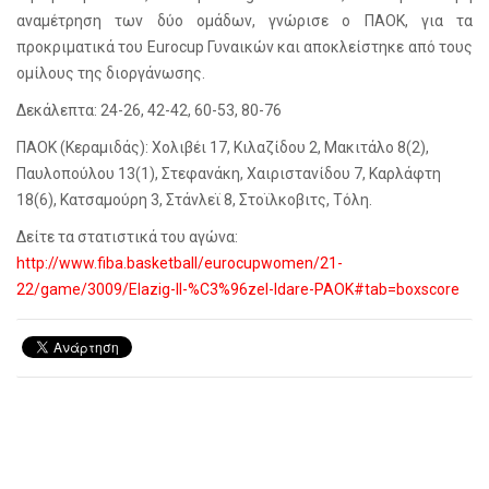
αναμέτρηση των δύο ομάδων, γνώρισε ο ΠΑΟΚ, για τα
προκριματικά του Eurocup Γυναικών και αποκλείστηκε από τους
ομίλους της διοργάνωσης.
Δεκάλεπτα: 24-26, 42-42, 60-53, 80-76
ΠΑΟΚ (Κεραμιδάς): Χολιβέι 17, Κιλαζίδου 2, Μακιτάλο 8(2),
Παυλοπούλου 13(1), Στεφανάκη, Χαιριστανίδου 7, Καρλάφτη
18(6), Κατσαμούρη 3, Στάνλεϊ 8, Στοϊλκοβιτς, Τόλη.
Δείτε τα στατιστικά του αγώνα:
http://www.fiba.basketball/eurocupwomen/21-
22/game/3009/Elazig-Il-%C3%96zel-Idare-PAOK#tab=boxscore