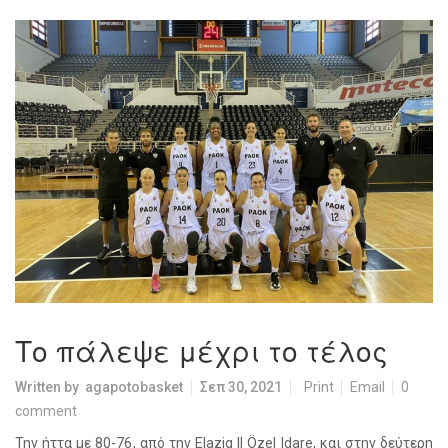
Το πάλεψε μέχρι το τέλος
Written by
agapotobasket
Σεπ 30, 2021
Print
Email
0
comment
Την ήττα με 80-76, από την Elazig Il Özel Idare, και στην δεύτερη