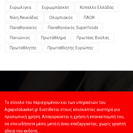
Ευρωλίγκα
Ευρωμπάσκετ
Κύπελλο Ελλάδας
Νίκη Λευκάδας
Ολυμπιακός
ΠΑΟΚ
Παναθηναϊκός
Παναθηναϊκός Superfoods
Πανιώνιος
Πρωτάθλημα
Πρωτέας Βούλας
Πρωταθλητής
Πρωταθλητής Ευρώπης
Το σύνολο του περιεχομένου και των υπηρεσιών του
Agapotobasket.gr διατίθεται στους επισκέπτες αυστηρά για
προσωπική χρήση. Απαγορεύεται η χρήση ή επανεκπομπή του,
σε οποιοδήποτε μέσο, μετά ή άνευ επεξεργασίας, χωρίς γραπτή
άδεια του εκδότη.