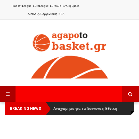
Basket League
EuroLeague
EuroCup
Εθνική Ομάδα
Διεθνείς Διοργανώσεις
NBA
BREAKING NEWS
Οι Πάνθηρες Καβάλας στην Women
Αναχώρησε για τα Γιάννενα η Εθνική
Basketball League 1
Γυναικών
: