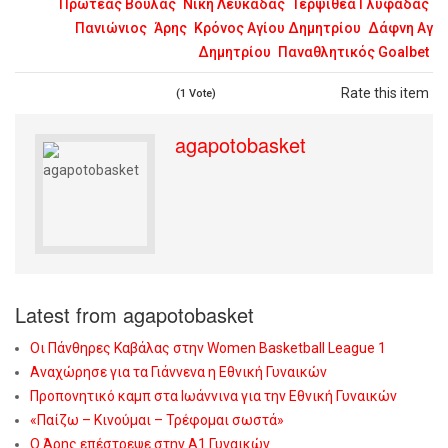
Πρωτέας Βούλας
Νίκη Λευκάδας
Τερψιθέα Γλυφάδας
Πανιώνιος
Άρης
Κρόνος Αγίου Δημητρίου
Δάφνη Αγ
Δημητρίου
Παναθλητικός Goalbet
Rate this item
(1 Vote)
agapotobasket
Latest from agapotobasket
Οι Πάνθηρες Καβάλας στην Women Basketball League 1
Αναχώρησε για τα Γιάννενα η Εθνική Γυναικών
Προπονητικό καμπ στα Ιωάννινα για την Εθνική Γυναικών
«Παίζω – Κινούμαι – Τρέφομαι σωστά»
Ο Άρης επέστρεψε στην Α1 Γυναικών