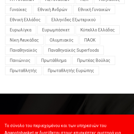
Γυναίκες
Εθνική Ανδρών
Εθνική Γυναικών
Εθνική Ελλάδος
Ελληνίδες Εξωτερικού
Ευρωλίγκα
Ευρωμπάσκετ
Κύπελλο Ελλάδας
Νίκη Λευκάδας
Ολυμπιακός
ΠΑΟΚ
Παναθηναϊκός
Παναθηναϊκός Superfoods
Πανιώνιος
Πρωτάθλημα
Πρωτέας Βούλας
Πρωταθλητής
Πρωταθλητής Ευρώπης
Το σύνολο του περιεχομένου και των υπηρεσιών του
Agapotobasket.gr διατίθεται στους επισκέπτες αυστηρά για