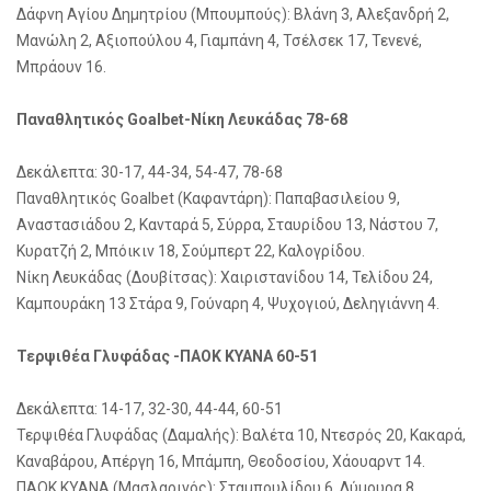
Δάφνη Αγίου Δημητρίου (Μπουμπούς): Βλάνη 3, Αλεξανδρή 2,
Μανώλη 2, Αξιοπούλου 4, Γιαμπάνη 4, Τσέλσεκ 17, Τενενέ,
Μπράουν 16.
Παναθλητικός Goalbet-Νίκη Λευκάδας 78-68
Δεκάλεπτα: 30-17, 44-34, 54-47, 78-68
Παναθλητικός Goalbet (Καφαντάρη): Παπαβασιλείου 9,
Αναστασιάδου 2, Κανταρά 5, Σύρρα, Σταυρίδου 13, Νάστου 7,
Κυρατζή 2, Μπόικιν 18, Σούμπερτ 22, Καλογρίδου.
Νίκη Λευκάδας (Δουβίτσας): Χαιριστανίδου 14, Τελίδου 24,
Καμπουράκη 13 Στάρα 9, Γούναρη 4, Ψυχογιού, Δεληγιάννη 4.
Τερψιθέα Γλυφάδας -ΠΑΟΚ ΚΥΑΝΑ 60-51
Δεκάλεπτα: 14-17, 32-30, 44-44, 60-51
Τερψιθέα Γλυφάδας (Δαμαλής): Βαλέτα 10, Ντεσρός 20, Κακαρά,
Καναβάρου, Απέργη 16, Μπάμπη, Θεοδοσίου, Χάουαρντ 14.
ΠΑΟΚ ΚΥΑΝΑ (Μασλαρινός): Σταμπουλίδου 6, Λύμουρα 8,