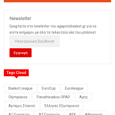
Newsletter
Γραφτείτε στο newletter του agapotobasket.gr για να
είστε ενήμεροι με όλα τα τελευταία νέα του μπάσκετ
Tags Cloud
Basket League
EuroCup
Euroleague
Olympiacos
Panathinaikos OPAP
Άρης
Άρτεμις Σπανού
Έλληνες Εξωτερικού
Α1 Γυναικών
Α2 Γυναικών
ΑΕΚ
Αθηναικός