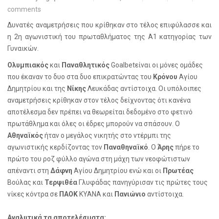
comments
Δυνατές αναμετρήσεις που κρίθηκαν στο τέλος επιφύλασσε και
η 2η αγωνιστική του πρωταθλήματος της Α1 κατηγορίας των
Γυναικών.
Ολυμπιακός
και
Παναθλητικός
Goalbetείναι οι μόνες ομάδες
που έκαναν το δυο στα δυο επικρατώντας του
Κρόνου
Αγίου
Δημητρίου και της
Νίκης
Λευκάδας αντίστοιχα. Οι υπόλοιπες
αναμετρήσεις κρίθηκαν στον τέλος δείχνοντας ότι κανένα
αποτέλεσμα δεν πρέπει να θεωρείται δεδομένο στο φετινό
πρωτάθλημα και όλες οι έδρες μπορούν να σπάσουν. Ο
Αθηναϊκός
ήταν ο μεγάλος νικητής στο ντέρμπι της
αγωνιστικής κερδίζοντας τον
Παναθηναϊκό
. Ο
Άρης
πήρε το
πρώτο του ροζ φύλλο αγώνα στη μάχη των νεοφώτιστων
απέναντι στη
Δάφνη
Αγίου Δημητρίου ενώ και οι
Πρωτέας
Βούλας και
Τερψιθέα
Γλυφάδας πανηγύρισαν τις πρώτες τους
νίκες κόντρα σε
ΠΑΟΚ
ΚΥΑΝΑ και
Πανιώνιο
αντίστοιχα.
Αναλυτικά τα αποτελέσματα: