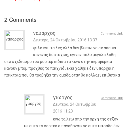
2
Comments
ναυαρχος
Comment Link
Δευτέρα, 24 Οκτωβρίου 2016 13:37
φιλε εσυ τα λες αλλα δεν βλεπω να σε ακουει
κανενας δυστυχως, εγιναν πολυ μεγαλα λαθη
στο σχεδιασμο του ροστερ ειδικα τα κενα στην περιφερεια
κανουν μπαμ προχθες το παιχνιδι εκει χαθηκε δεν υπαρχει η
παικτρια που θα τραβηξει την ομαδα οταν θα κολλαει επιθετικα
γιωργος
Comment Link
Δευτέρα, 24 Οκτωβρίου
2016 11:23
εγω τα λεω απο την αρχη της σεζον
με αυτο το ροστερ ο παναθηναικος ουτε τετραδα δεν