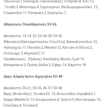
Πανιώνιος (Τσίκληρας-Γιαννουλάκης): Πίτερσεν 8, Χίλι 15,
Τσιαδή 3, Μπότσαρη 4, Σαμπούρλου, Θεοδωρομανωλάκη 15,
Στεφανίδου 11, Πατεράκη 3, Γρηγορίου 7.
Αθηναϊκός-Παναθηναϊκός 59-56
Δεκάλεπτα: 13-14, 22-23, 44-39, 59-56
Αθηναϊκός(Καλογερόπουλος-Γκουζίνη): Δασκαλοπούλου 12,
Καλογήρου 11, Παντέλη 2, Μπαλτά 12, Κόνιαλη 4, Νίξινα 2,
Ουίλλιαμς 3, Αλμπάνεζ 13.
Παναθηναϊκός (Πρέκας): Κασδαγλή, Μούλη, Σμίθ 19,
Καλαμπάκου 3, Πράπα, Διέλα 2, Εϊβερι 14, Χάμπτον 18.
Άρης-Δάφνη Αγίου Δημητρίου 50-48
Δεκάλεπτα: 24-21, 33-35, 46-37, 50-48
Άρης (Ατακτίδης): Τσινέκε Ελ. 13, Αντωνιάδου, Καραβελή 1,
Γράψα, ΜακΚένζι 13, Κουφογιάννη 4, Τράντα 5, Μοντγκόμερι 10,
Γκλεζάκη 4, Τσινέκε Κ.