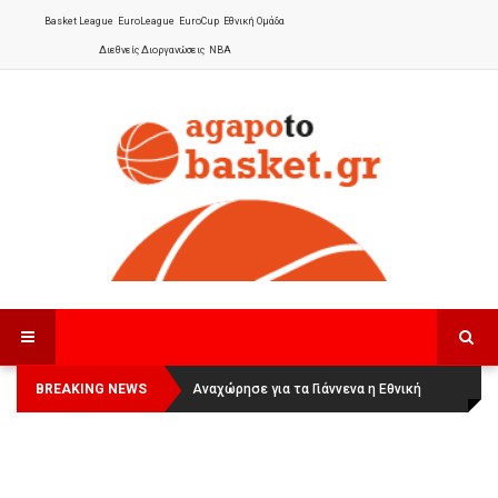
Basket League
EuroLeague
EuroCup
Εθνική Ομάδα
Διεθνείς Διοργανώσεις
NBA
BREAKING NEWS
Οι Πάνθηρες Καβάλας στην Women
Αναχώρησε για τα Γιάννενα η Εθνική
Basketball League 1
Γυναικών
: