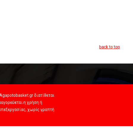
back to top
Agapotobasket.gr διατίθεται
αγορεύεται η χρήση ή
 επεξεργασίας, χωρίς γραπτή