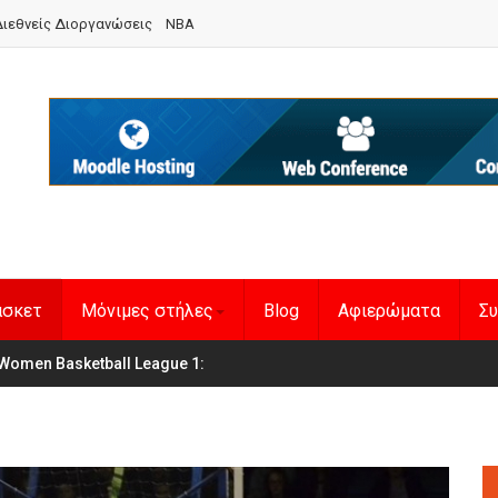
ιεθνείς Διοργανώσεις
NBA
άσκετ
Μόνιμες στήλες
Blog
Αφιερώματα
Συ
Women Basketball League 1
η Εθνική Γυναικών
: