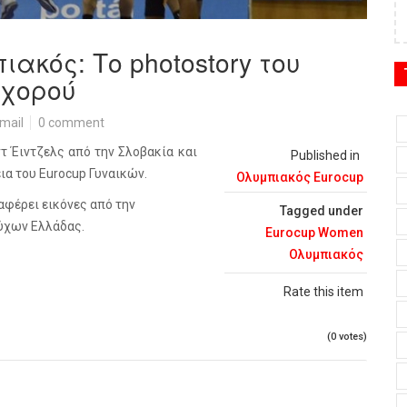
ακός: Το photostory του
 χορού
mail
0 comment
τ Έιντζελς από την Σλοβακία και
Published in
εια του
Eurocup
Γυναικών.
Ολυμπιακός Eurocup
αφέρει εικόνες από την
Tagged under
ύχων Ελλάδας.
Eurocup Women
Ολυμπιακός
Rate this item
(0 votes)