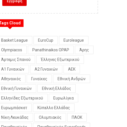
Tags Cloud
Basket League
EuroCup
Euroleague
Olympiacos
Panathinaikos OPAP
Άρης
Άρτεμις Σπανού
Έλληνες Εξωτερικού
Α1 Γυναικών
Α2 Γυναικών
ΑΕΚ
Αθηναικός
Γυναίκες
Εθνική Ανδρών
Εθνική Γυναικών
Εθνική Ελλάδος
Ελληνίδες Εξωτερικού
Ευρωλίγκα
Ευρωμπάσκετ
Κύπελλο Ελλάδας
Νίκη Λευκάδας
Ολυμπιακός
ΠΑΟΚ