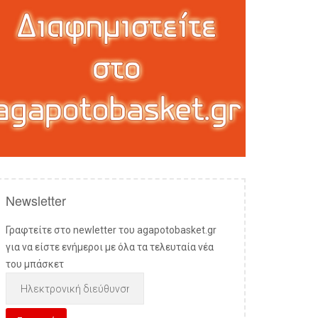
Newsletter
Γραφτείτε στο newletter του agapotobasket.gr
για να είστε ενήμεροι με όλα τα τελευταία νέα
του μπάσκετ