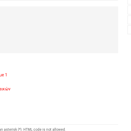
ue 1
ναικών
an asterisk (*). HTML code is not allowed.