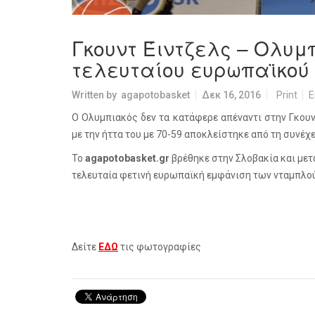
Γκουντ Έιντζελς – Ολυμπι
τελευταίου ευρωπαϊκού
Written by
agapotobasket
Δεκ 16, 2016
Print
E
Ο Ολυμπιακός δεν τα κατάφερε απέναντι στην Γκουν
με την ήττα του με 70-59 αποκλείστηκε από τη συνέχ
Το
agapotobasket
.
gr
βρέθηκε στην Σλοβακία και μετ
τελευταία φετινή ευρωπαϊκή εμφάνιση των νταμπλο
Δείτε
ΕΔΩ
τις φωτογραφίες