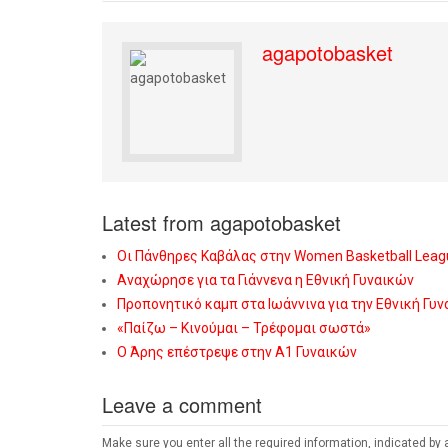
agapotobasket
Latest from agapotobasket
Οι Πάνθηρες Καβάλας στην Women Basketball Leag
Αναχώρησε για τα Γιάννενα η Εθνική Γυναικών
Προπονητικό καμπ στα Ιωάννινα για την Εθνική Γυ
«Παίζω – Κινούμαι – Τρέφομαι σωστά»
Ο Άρης επέστρεψε στην Α1 Γυναικών
Leave a comment
Make sure you enter all the required information, indicated by 