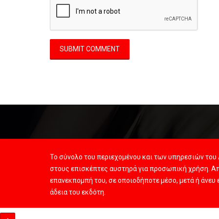
Το σύνολο του περιεχομένου και των υπηρεσιών του 
στους επισκέπτες αυστηρά για προσωπική χρήση. Απ
επανεκπομπή του, σε οποιοδήποτε μέσο, μετά ή άνευ
άδεια του εκδότη.