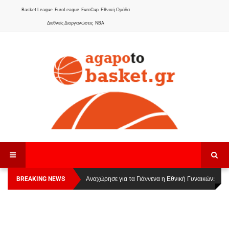
Basket League
EuroLeague
EuroCup
Εθνική Ομάδα
Διεθνείς Διοργανώσεις
NBA
BREAKING NEWS
Οι Πάνθηρες Καβάλας στην Women Basketball
Αναχώρησε για τα Γιάννενα η Εθνική Γυναικών
:
League 1