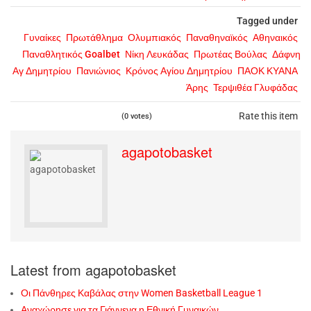
Tagged under
Γυναίκες
Πρωτάθλημα
Ολυμπιακός
Παναθηναϊκός
Αθηναικός
Παναθλητικός Goalbet
Νίκη Λευκάδας
Πρωτέας Βούλας
Δάφνη
Αγ Δημητρίου
Πανιώνιος
Κρόνος Αγίου Δημητρίου
ΠΑΟΚ ΚΥΑΝΑ
Άρης
Τερψιθέα Γλυφάδας
Rate this item
(0 votes)
agapotobasket
Latest from agapotobasket
Οι Πάνθηρες Καβάλας στην Women Basketball League 1
Αναχώρησε για τα Γιάννενα η Εθνική Γυναικών