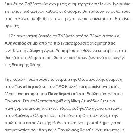
ξεκινάει το Σαββατοκύριακο με τις αναμετρήσεις πλέον να έχουν ένα
επιπλέον ενδιαφέρον καθώς οι διαφορές θα παίξουν το ρόλο τους
στις πιθανές ισοβαθμίες που μέχρι τώρα φαίνεται ότι θα είναι
αρκετές.
Η 12η αγωνιστική ξεκινάει το Σάββατο από το Βύρωνα όπου ο
Αθηναϊκός
σε μια από τις πιο ενδιαφέρουσες αναμετρήσεις
φιλοξενεί την
Δάφνη
Αγίου Δημητρίου και θέλει να επιστρέψει στα
θετικά αποτελέσματα που θα τον κρατήσουν ζωντανό στο κυνήγι
της δεύτερης θέσης.
Την Κυριακή δεσπόζουν το ντέρμπι της Θεσσαλονίκης ανάμεσα
στον
Παναθλητικό
και τον
ΠΑΟΚ
αλλά και η επικίνδυνη εκτός
έδρας αναμέτρηση του
Παναθηναϊκού
στη Βούλα κόντρα στον
Πρωτέα
. Στα υπόλοιπα παιχνίδια η
Νίκη
Λευκάδας θέλει να
πανηγυρίσει ακόμα ένα εκτός έδρας ροζ φύλλο αγώνα απέναντι
στον
Κρόνο
, ο Ολυμπιακός ταξιδεύει στη Θεσσαλονίκη, στην
πρώτη του εκτός Αττικής έξοδο στο φετινό πρωτάθλημα, για να
αντιμετωπίσει τον
Άρη
και ο
Πανιώνιος
θα τεθεί αντιμέτωπος με