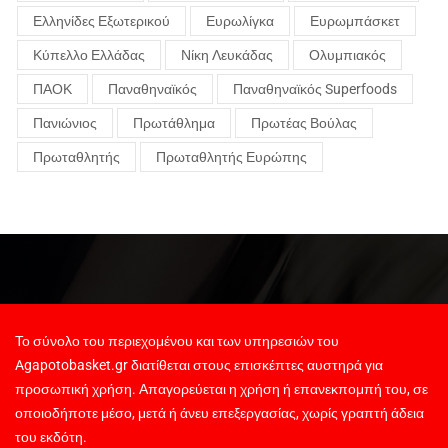
Ελληνίδες Εξωτερικού
Ευρωλίγκα
Ευρωμπάσκετ
Κύπελλο Ελλάδας
Νίκη Λευκάδας
Ολυμπιακός
ΠΑΟΚ
Παναθηναϊκός
Παναθηναϊκός Superfoods
Πανιώνιος
Πρωτάθλημα
Πρωτέας Βούλας
Πρωταθλητής
Πρωταθλητής Ευρώπης
Το σύνολο του περιεχομένου και των υπηρεσιών του
Agapotobasket.gr διατίθεται στους επισκέπτες αυστηρά για
προσωπική χρήση. Απαγορεύεται η χρήση ή επανεκπομπή του, σε
οποιοδήποτε μέσο, μετά ή άνευ επεξεργασίας, χωρίς γραπτή άδεια
του εκδότη.