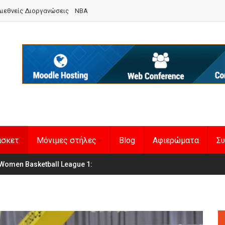
ιεθνείς Διοργανώσεις
NBA
άσκετ
Μόνιμες στήλες
Blog
Αφιερώματα
Συ
en Basketball League 1
η Εθνική Γυναικών
: