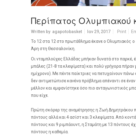
Περίπατος Ολυμπιακού 
Written by
agapotobasket
Ιαν 29, 2017
Print
Em
Το 12 στα 12 στο πρωτάθλημα έκανε ο Ολυμπιακός ο 
Άρη στη Θεσσαλονίκη.
Οι νταμπλούχες Ελλάδας μπήκαν δυνατά στο παρκέ, έ
μπάλες (21-8 τα κλεψίματα) και πολύ γρήγορα πήραν
ημίχρονο). Με πέντε παίκτριες να πετυχαίνουν πάνω
δεν αντιμετώπισε κανένα πρόβλημα απέναντι σε έναν
μέλλον και εμφανίστηκε όσο πιο ανταγωνιστικός μπ
που είχε.
Πρώτη σκόρερ της αναμέτρησης η Ζωή Δημητράκου πο
πόντους αλλά και 4 ασίστ και 3 κλεψίματα. Από κοντ
πόντους και 9 ριμπάουντ, η Σταμάτη με 13 πόντους έχ
πόντους η καθεμία.