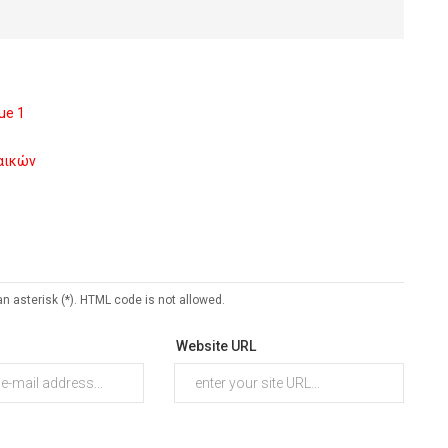
ue 1
ναικών
an asterisk (*). HTML code is not allowed.
Website URL