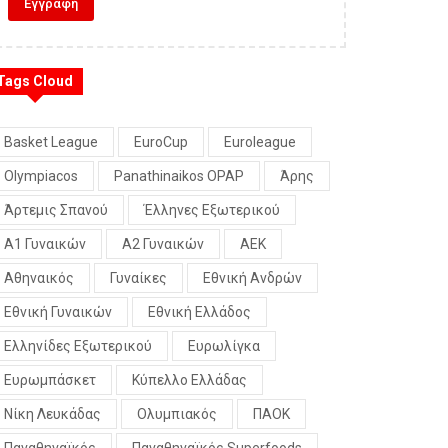
Tags Cloud
Basket League
EuroCup
Euroleague
Olympiacos
Panathinaikos OPAP
Άρης
Άρτεμις Σπανού
Έλληνες Εξωτερικού
Α1 Γυναικών
Α2 Γυναικών
ΑΕΚ
Αθηναικός
Γυναίκες
Εθνική Ανδρών
Εθνική Γυναικών
Εθνική Ελλάδος
Ελληνίδες Εξωτερικού
Ευρωλίγκα
Ευρωμπάσκετ
Κύπελλο Ελλάδας
Νίκη Λευκάδας
Ολυμπιακός
ΠΑΟΚ