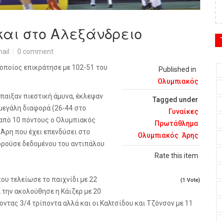
και στο Αλεξάνδρειο
ail
0 comment
οποίος επικράτησε με 102-51 του
Published in
Ολυμπιακός
παιξαν πιεστική άμυνα, έκλεψαν
Tagged under
 μεγάλη διαφορά (26-44 στο
Γυναίκες
 από 10 πόντους ο Ολυμπιακός
Πρωτάθλημα
 Άρη που έχει επενδύσει στο
Ολυμπιακός
Άρης
ορούσε δεδομένου του αντιπάλου
Rate this item
υ τελείωσε το παιχνίδι με 22
(1 Vote)
ά την ακολούθησε η Κάιζερ με 20
οντας 3/4 τρίποντα αλλά και οι Καλτσίδου και Τζόνσον με 11