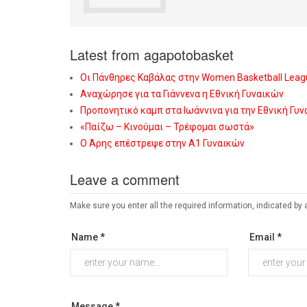
Latest from agapotobasket
Οι Πάνθηρες Καβάλας στην Women Basketball Leag
Αναχώρησε για τα Γιάννενα η Εθνική Γυναικών
Προπονητικό καμπ στα Ιωάννινα για την Εθνική Γυ
«Παίζω – Κινούμαι – Τρέφομαι σωστά»
Ο Άρης επέστρεψε στην Α1 Γυναικών
Leave a comment
Make sure you enter all the required information, indicated by 
Name *
Email *
Message *