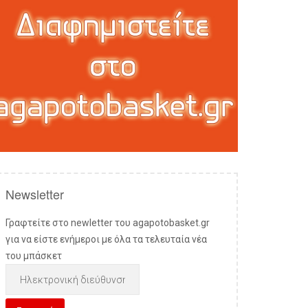
Newsletter
Γραφτείτε στο newletter του agapotobasket.gr
για να είστε ενήμεροι με όλα τα τελευταία νέα
του μπάσκετ