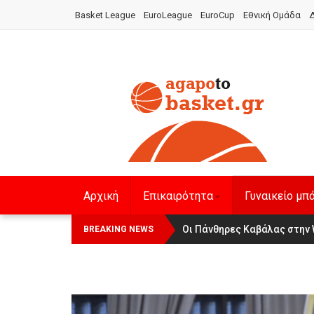
Basket League
EuroLeague
EuroCup
Εθνική Ομάδα
Δ
Αρχική
Επικαιρότητα
Γυναικείο μπ
Οι Πάνθηρες Καβάλας στην Wom
Αναχώρησε για τα Γιάννενα 
BREAKING NEWS