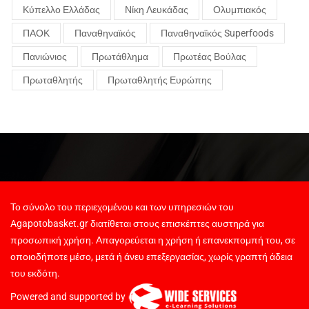
Κύπελλο Ελλάδας
Νίκη Λευκάδας
Ολυμπιακός
ΠΑΟΚ
Παναθηναϊκός
Παναθηναϊκός Superfoods
Πανιώνιος
Πρωτάθλημα
Πρωτέας Βούλας
Πρωταθλητής
Πρωταθλητής Ευρώπης
Το σύνολο του περιεχομένου και των υπηρεσιών του
Agapotobasket.gr διατίθεται στους επισκέπτες αυστηρά για
προσωπική χρήση. Απαγορεύεται η χρήση ή επανεκπομπή του, σε
οποιοδήποτε μέσο, μετά ή άνευ επεξεργασίας, χωρίς γραπτή άδεια
του εκδότη.
Powered and supported by