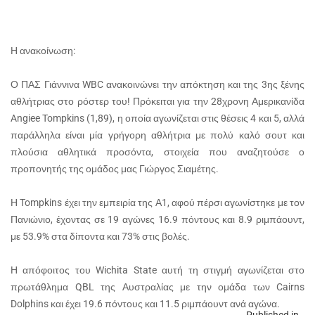
Η ανακοίνωση:
Ο ΠΑΣ Γιάννινα WBC ανακοινώνει την απόκτηση και της 3ης ξένης
αθλήτριας στο ρόστερ του! Πρόκειται για την 28χρονη Αμερικανίδα
Angiee Tompkins (1,89), η οποία αγωνίζεται στις θέσεις 4 και 5, αλλά
παράλληλα είναι μία γρήγορη αθλήτρια με πολύ καλό σουτ και
πλούσια αθλητικά προσόντα, στοιχεία που αναζητούσε ο
προπονητής της ομάδος μας Γιώργος Σιαμέτης.
Η Tompkins έχει την εμπειρία της Α1, αφού πέρσι αγωνίστηκε με τον
Πανιώνιο, έχοντας σε 19 αγώνες 16.9 πόντους και 8.9 ριμπάουντ,
με 53.9% στα δίποντα και 73% στις βολές.
Η απόφοιτος του Wichita State αυτή τη στιγμή αγωνίζεται στο
πρωτάθλημα QBL της Αυστραλίας με την ομάδα των Cairns
Dolphins και έχει 19.6 πόντους και 11.5 ριμπάουντ ανά αγώνα.