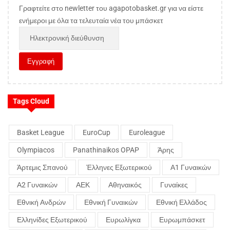
Γραφτείτε στο newletter του agapotobasket.gr για να είστε
ενήμεροι με όλα τα τελευταία νέα του μπάσκετ
Tags Cloud
Basket League
EuroCup
Euroleague
Olympiacos
Panathinaikos OPAP
Άρης
Άρτεμις Σπανού
Έλληνες Εξωτερικού
Α1 Γυναικών
Α2 Γυναικών
ΑΕΚ
Αθηναικός
Γυναίκες
Εθνική Ανδρών
Εθνική Γυναικών
Εθνική Ελλάδος
Ελληνίδες Εξωτερικού
Ευρωλίγκα
Ευρωμπάσκετ