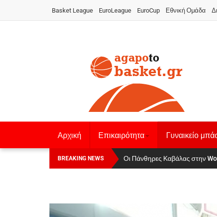
Basket League
EuroLeague
EuroCup
Εθνική Ομάδα
Δ
Αρχική
Επικαιρότητα
Γυναικείο μπά
Οι Πάνθηρες Καβάλας στην Women
Αναχώρησε για τα Γιάννενα η Ε
BREAKING NEWS