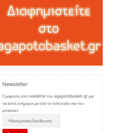
Newsletter
Γραφτείτε στο newletter του agapotobasket.gr για
να είστε ενήμεροι με όλα τα τελευταία νέα του
μπάσκετ