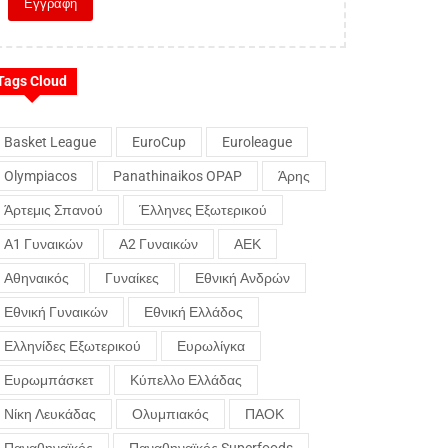
Tags Cloud
Basket League
EuroCup
Euroleague
Olympiacos
Panathinaikos OPAP
Άρης
Άρτεμις Σπανού
Έλληνες Εξωτερικού
Α1 Γυναικών
Α2 Γυναικών
ΑΕΚ
Αθηναικός
Γυναίκες
Εθνική Ανδρών
Εθνική Γυναικών
Εθνική Ελλάδος
Ελληνίδες Εξωτερικού
Ευρωλίγκα
Ευρωμπάσκετ
Κύπελλο Ελλάδας
Νίκη Λευκάδας
Ολυμπιακός
ΠΑΟΚ