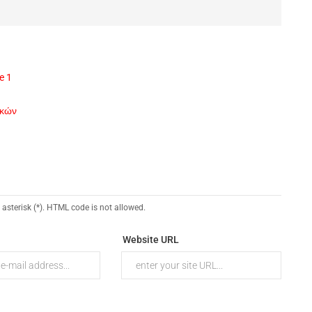
e 1
ικών
 asterisk (*). HTML code is not allowed.
Website URL