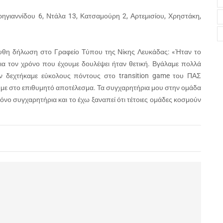
ρηγιαννίδου 6, Ντάλα 13, Κατσαμούρη 2, Αρτεμισίου, Χρηστάκη,
υθη δήλωση στο Γραφείο Τύπου της Νίκης Λευκάδας: «Ήταν το
για τον χρόνο που έχουμε δουλέψει ήταν θετική. Βγάλαμε πολλά
δεν δεχτήκαμε εύκολους πόντους στο transition game του ΠΑΣ
υμε στο επιθυμητό αποτέλεσμα. Τα συγχαρητήρια μου στην ομάδα
μόνο συγχαρητήρια και το έχω ξαναπεί ότι τέτοιες ομάδες κοσμούν