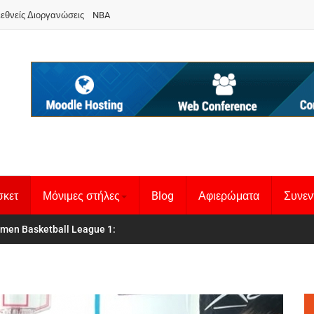
ιεθνείς Διοργανώσεις
NBA
σκετ
Μόνιμες στήλες
Blog
Αφιερώματα
Συνεν
 Basketball League 1
θνική Γυναικών
: