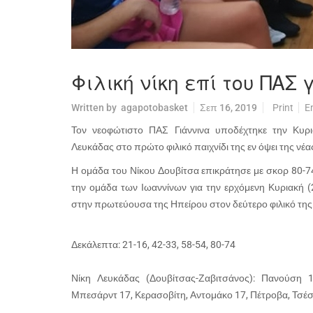
Φιλική νίκη επί του ΠΑΣ 
Written by
agapotobasket
Σεπ 16, 2019
Print
E
Τον νεοφώτιστο ΠΑΣ Γιάννινα υποδέχτηκε την Κυρ
Λευκάδας στο πρώτο φιλικό παιχνίδι της εν όψει της νέ
Η ομάδα του Νίκου Δουβίτσα επικράτησε με σκορ 80-74
την ομάδα των Ιωαννίνων για την ερχόμενη Κυριακή (2
στην πρωτεύουσα της Ηπείρου στον δεύτερο φιλικό της
Δεκάλεπτα: 21-16, 42-33, 58-54, 80-74
Νίκη Λευκάδας (Δουβίτσας-Ζαβιτσάνος): Πανούση 
Μπεσάρντ 17, Κερασοβίτη, Αντομάκο 17, Πέτροβα, Τσέσ