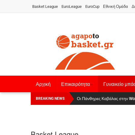
Basket League
EuroLeague
EuroCup
Εθνική Ομάδα
Δ
Αρχική
Επικαιρότητα
Γυναικείο μπά
Οι Πάνθηρες Καβάλας στην Women
Αναχώρησε για τα Γιάννενα η Ε
BREAKING NEWS
Basket League