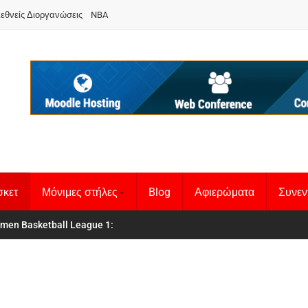
ιεθνείς Διοργανώσεις
NBA
σκετ
Μόνιμες στήλες
Blog
Αφιερώματα
Συνεν
 Basketball League 1
θνική Γυναικών
: