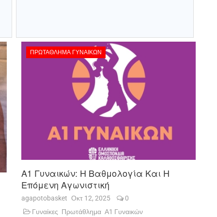
ΠΡΩΤΆΘΛΗΜΑ ΓΥΝΑΙΚΏΝ
Α1 Γυναικών: Η Βαθμολογία Και Η
Επόμενη Αγωνιστική
agapotobasket
Οκτ 12, 2025
0
Γυναίκες
Πρωτάθλημα
Α1 Γυναικών