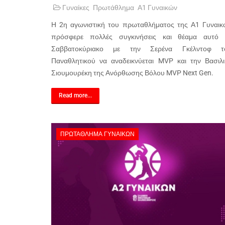
Γυναίκες
Πρωτάθλημα
Α1 Γυναικών
Η 2η αγωνιστική του πρωταθλήματος της Α1 Γυναικ
πρόσφερε πολλές συγκινήσεις και θέαμα αυτό 
Σαββατοκύριακο με την Σερένα Γκέλντοφ τ
Παναθλητικού να αναδεικνύεται MVP και την Βασιλι
Σιουμουρέκη της Ανόρθωσης Βόλου MVP Next Gen.
Read more...
ΠΡΩΤΆΘΛΗΜΑ ΓΥΝΑΙΚΏΝ