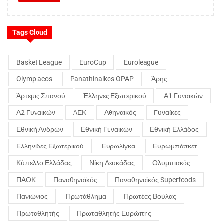
Tags Cloud
Basket League
EuroCup
Euroleague
Olympiacos
Panathinaikos OPAP
Άρης
Άρτεμις Σπανού
Έλληνες Εξωτερικού
Α1 Γυναικών
Α2 Γυναικών
ΑΕΚ
Αθηναικός
Γυναίκες
Εθνική Ανδρών
Εθνική Γυναικών
Εθνική Ελλάδος
Ελληνίδες Εξωτερικού
Ευρωλίγκα
Ευρωμπάσκετ
Κύπελλο Ελλάδας
Νίκη Λευκάδας
Ολυμπιακός
ΠΑΟΚ
Παναθηναϊκός
Παναθηναϊκός Superfoods
Πανιώνιος
Πρωτάθλημα
Πρωτέας Βούλας
Πρωταθλητής
Πρωταθλητής Ευρώπης