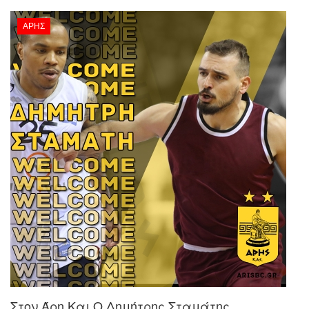
ΆΡΗΣ
Στον Άρη Και Ο Δημήτρης Σταμάτης