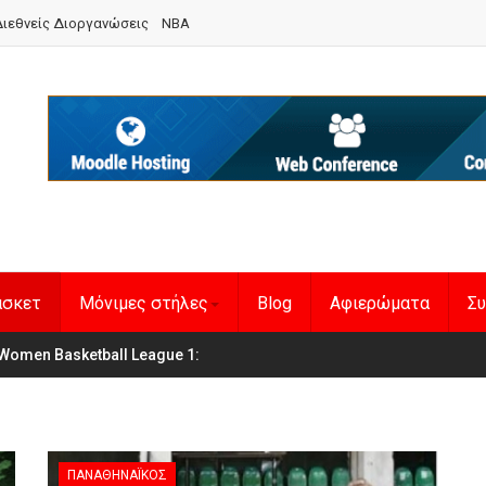
ιεθνείς Διοργανώσεις
NBA
άσκετ
Μόνιμες στήλες
Blog
Αφιερώματα
Συ
en Basketball League 1
η Εθνική Γυναικών
:
ΠΑΝΑΘΗΝΑΪΚΌΣ