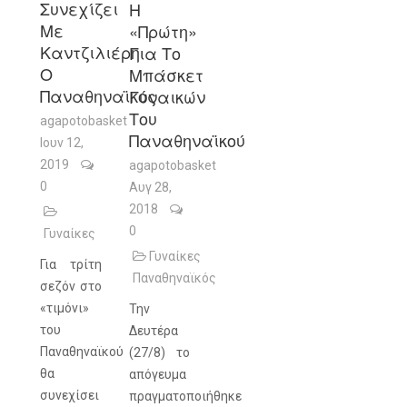
Συνεχίζει
Η
Με
«πρώτη»
Καντζιλιέρη
Για Το
Ο
Μπάσκετ
Παναθηναϊκός
Γυναικών
Του
agapotobasket
Παναθηναϊκού
Ιουν 12,
2019
agapotobasket
0
Αυγ 28,
2018
0
Γυναίκες
Γυναίκες
Για τρίτη
Παναθηναϊκός
σεζόν στο
«τιμόνι»
Την
του
Δευτέρα
Παναθηναϊκού
(27/8) το
θα
απόγευμα
συνεχίσει
πραγματοποιήθηκε