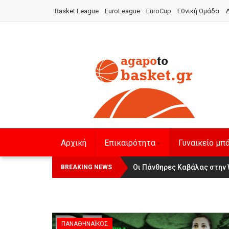
Basket League
EuroLeague
EuroCup
Εθνική Ομάδα
Δ
Αρχική
Επικαιρότητα
Γυναικείο μπ
Οι Πάνθηρες Καβάλας στην Wom
Αναχώρησε για τα Γιάννενα 
BREAKING NEWS
ΠΑΝΑΘΗΝΑΪΚΌΣ