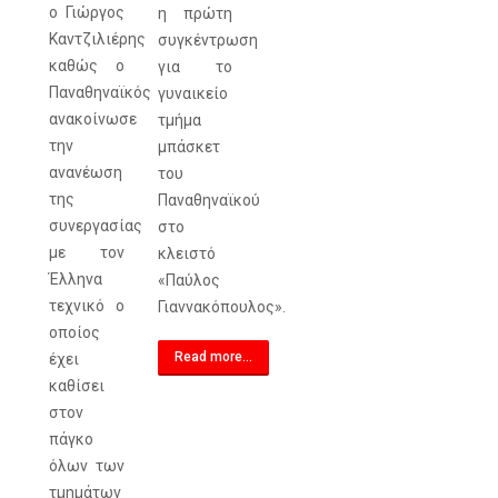
ο Γιώργος
η πρώτη
Καντζιλιέρης
συγκέντρωση
καθώς ο
για το
Παναθηναϊκός
γυναικείο
ανακοίνωσε
τμήμα
την
μπάσκετ
ανανέωση
του
της
Παναθηναϊκού
συνεργασίας
στο
με τον
κλειστό
Έλληνα
«Παύλος
τεχνικό ο
Γιαννακόπουλος».
οποίος
Read more...
έχει
καθίσει
στον
πάγκο
όλων των
τμημάτων