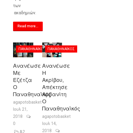
των
ακαδημιών.
Read more...
ΠΑΝΑΘΗΝΑΪΚΌΣ
ΠΑΝΑΘΗΝΑΪΚΌΣ
Ανανέωσε
Ανανέωσε
Με
Η
Εζέτζα
Ακρίβου,
Ο
Απέκτησε
Παναθηναϊκός
Αρβανίτη
Ο
agapotobasket
Παναθηναϊκός
Ιουλ 21,
2018
agapotobasket
0
Ιουλ 14,
2018
Α2