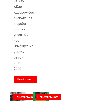
μέικερ
Λίλια
Καρακασίδου
ανακοίνωσε
η ομάδα
μπάσκετ
γυναικών
του
Παναθηναϊκού
για την
σεζόν
2019-
2020.
Read more...
ΠΑΝΑΘΗΝΑΪΚΌΣ
ΠΑΝΑΘΗΝΑΪΚΌΣ