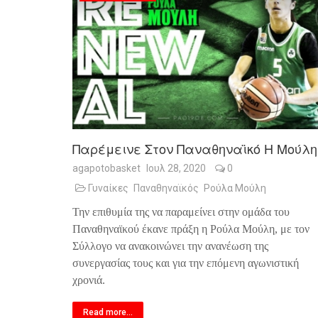
Παρέμεινε Στον Παναθηναϊκό Η Μούλη
agapotobasket
Ιουλ 28, 2020
0
Γυναίκες
Παναθηναϊκός
Ρούλα Μούλη
Την επιθυμία της να παραμείνει στην ομάδα του
Παναθηναϊκού έκανε πράξη η Ρούλα Μούλη, με τον
Σύλλογο να ανακοινώνει την ανανέωση της
συνεργασίας τους και για την επόμενη αγωνιστική
χρονιά.
Read more...