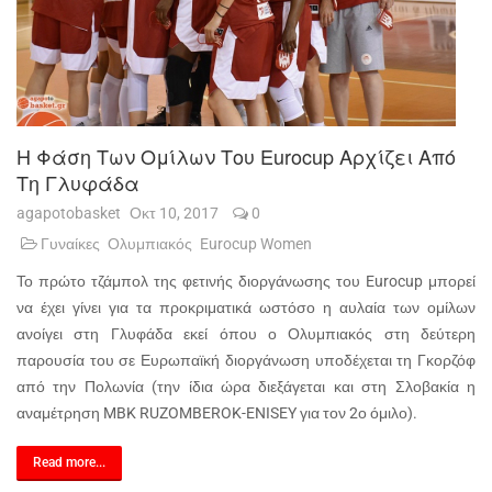
Η Φάση Των Ομίλων Του Eurocup Αρχίζει Από
Τη Γλυφάδα
agapotobasket
Οκτ 10, 2017
0
Γυναίκες
Ολυμπιακός
Eurocup Women
Το πρώτο τζάμπολ της φετινής διοργάνωσης του Eurocup μπορεί
να έχει γίνει για τα προκριματικά ωστόσο η αυλαία των ομίλων
ανοίγει στη Γλυφάδα εκεί όπου ο Ολυμπιακός στη δεύτερη
παρουσία του σε Ευρωπαϊκή διοργάνωση υποδέχεται τη Γκορζόφ
από την Πολωνία (την ίδια ώρα διεξάγεται και στη Σλοβακία η
αναμέτρηση MBK RUZOMBEROK-ENISEY για τον 2ο όμιλο).
Read more...