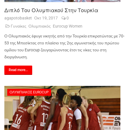
Διπλό Του Ολυμπιακού Στην Τουρκία
agapotobasket
Οκτ 19, 2017
0
Γυναίκες
Ολυμπιακός
Eurocup Women
Ο Ολυμπιακός έφυγε νικητής από την Τουρκία επικρατώντας με 70-
53 της Μπεσίκτας στο πλαίσιο της 2ης αγωνιστικής του πρώτου
ομίλου του Eurocup ζευγαρώνοντας έτσι τις νίκες του στη
διοργάνωση.
Read more...
ΟΛΥΜΠΙΑΚΌΣ EUROCUP