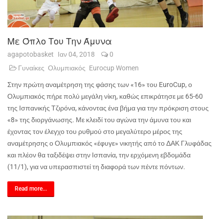
Με Όπλο Του Την Άμυνα
agapotobasket
Ιαν 04, 2018
0
Γυναίκες
Ολυμπιακός
Eurocup Women
Στην πρώτη αναμέτρηση της φάσης των «16» του EuroCup, ο
Ολυμπιακός πήρε πολύ μεγάλη νίκη, καθώς επικράτησε με 65-60
της Ισπανικής Τζιρόνα, κάνοντας ένα βήμα για την πρόκριση στους
«8» της διοργάνωσης. Με κλειδί του αγώνα την άμυνα του και
έχοντας τον έλεγχο του ρυθμού στο μεγαλύτερο μέρος της
αναμέτρησης ο Ολυμπιακός «έφυγε» νικητής από το ΔΑΚ Γλυφάδας
και πλέον θα ταξιδέψει στην Ισπανία, την ερχόμενη εβδομάδα
(11/1), για να υπερασπιστεί τη διαφορά των πέντε πόντων.
Read more...