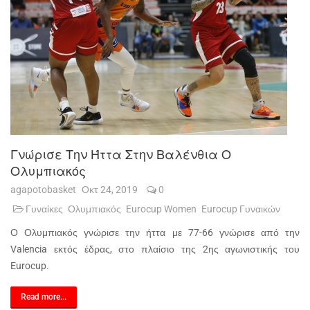
Γνώρισε Την Ήττα Στην Βαλένθια Ο
Ολυμπιακός
agapotobasket
Οκτ 24, 2019
0
Γυναίκες
Ολυμπιακός
Eurocup Women
Eurocup Γυναικών
Ο Ολυμπιακός γνώρισε την ήττα με 77-66 γνώρισε από την
Valencia εκτός έδρας, στο πλαίσιο της 2ης αγωνιστικής του
Eurocup.
Read more...