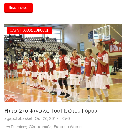
Read more...
ΟΛΥΜΠΙΑΚΌΣ EUROCUP
Ήττα Στο Φινάλε Του Πρώτου Γύρου
agapotobasket
Οκτ 26, 2017
0
Γυναίκες
Ολυμπιακός
Eurocup Women