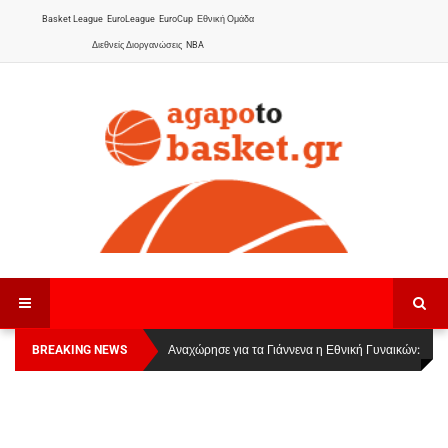
Basket League
EuroLeague
EuroCup
Εθνική Ομάδα
Διεθνείς Διοργανώσεις
NBA
BREAKING NEWS
Οι Πάνθηρες Καβάλας στην Women Basketball
Αναχώρησε για τα Γιάννενα η Εθνική Γυναικών
:
League 1