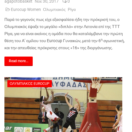
agapotobasket
Νοε 30, 2017
0
Eurocup Women
Ολυμπιακός
Ρίγα
Παρά το γεγονός πως είχε εξασφαλίσει ήδη την πρόκρισή του, ο
Ολυμπιακός έψαξε το μεγάλο «διπλό» στην Λετονία επί της ΤΤΤ
Ρίγα, για να είναι εκείνος η ομάδα που θα καταλάμβανε την πρώτη
η
θέση του Α’ ομίλου του
Eurocup
Γυναικών, μετά την 6
αγωνιστική,
και την απευθείας πρόκρισης στους «16» της διοργάνωσης.
Read more...
ΟΛΥΜΠΙΑΚΌΣ EUROCUP