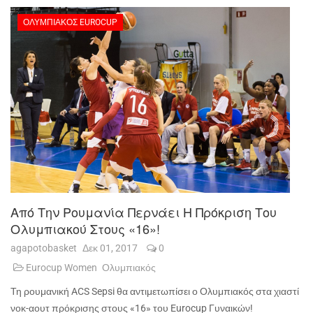
ΟΛΥΜΠΙΑΚΌΣ EUROCUP
Από Την Ρουμανία Περνάει Η Πρόκριση Του
Ολυμπιακού Στους «16»!
agapotobasket
Δεκ 01, 2017
0
Eurocup Women
Ολυμπιακός
Τη ρουμανική
ACS
Sepsi
θα αντιμετωπίσει ο Ολυμπιακός στα χιαστί
νοκ-αουτ πρόκρισης στους «16» του
Eurocup
Γυναικών!