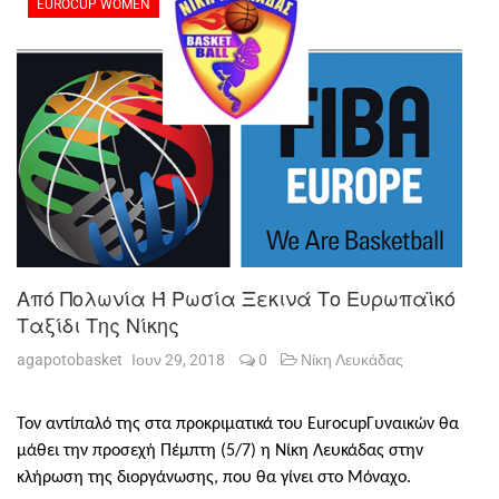
EUROCUP WOMEN
Από Πολωνία Ή Ρωσία Ξεκινά Το Ευρωπαϊκό
Ταξίδι Της Νίκης
agapotobasket
Ιουν 29, 2018
0
Νίκη Λευκάδας
Τον αντίπαλό της στα προκριματικά του
Eurocup
Γυναικών θα
μάθει την προσεχή Πέμπτη (5/7) η Νίκη Λευκάδας στην
κλήρωση της διοργάνωσης, που θα γίνει στο Μόναχο.