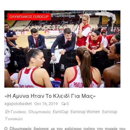
ΟΛΥΜΠΙΑΚΌΣ EUROCUP
«Η Άμυνα Ήταν Το Κλειδί Για Μας»
agapotobasket
Οκτ 16, 2019
0
Γυναίκες
Ολυμπιακός
EuroCup
Eurocup Women
Eurocup
Γυναικών
Ο Ολυμπιακός ξεκίνησε με τον καλύτερο τρόπο την πορεία του