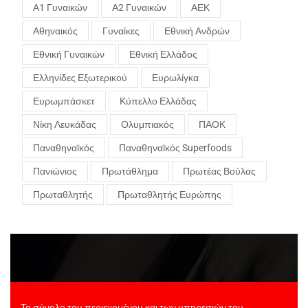
Α1 Γυναικών
Α2 Γυναικών
ΑΕΚ
Αθηναικός
Γυναίκες
Εθνική Ανδρών
Εθνική Γυναικών
Εθνική Ελλάδος
Ελληνίδες Εξωτερικού
Ευρωλίγκα
Ευρωμπάσκετ
Κύπελλο Ελλάδας
Νίκη Λευκάδας
Ολυμπιακός
ΠΑΟΚ
Παναθηναϊκός
Παναθηναϊκός Superfoods
Πανιώνιος
Πρωτάθλημα
Πρωτέας Βούλας
Πρωταθλητής
Πρωταθλητής Ευρώπης
Το σύνολο του περιεχομένου και των υπηρεσιών του