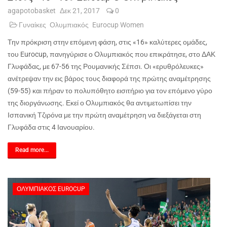
agapotobasket
Δεκ 21, 2017
0
Γυναίκες
Ολυμπιακός
Eurocup Women
Την πρόκριση στην επόμενη φάση, στις «16» καλύτερες ομάδες,
του Eurocup, πανηγύρισε ο Ολυμπιακός που επικράτησε, στο ΔΑΚ
Γλυφάδας, με 67-56 της Ρουμανικής Σέπσι. Οι «ερυθρόλευκες»
ανέτρεψαν την εις βάρος τους διαφορά της πρώτης αναμέτρησης
(59-55) και πήραν το πολυπόθητο εισιτήριο για τον επόμενο γύρο
της διοργάνωσης. Εκεί ο Ολυμπιακός θα αντιμετωπίσει την
Ισπανική Τζιρόνα με την πρώτη αναμέτρηση να διεξάγεται στη
Γλυφάδα στις 4 Ιανουαρίου.
Read more...
ΟΛΥΜΠΙΑΚΌΣ EUROCUP