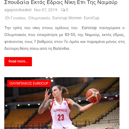
Σπουδαία Εκτός Έδρας Νίκη Επι Της Ναμούρ
agapotobasket
Νοε 07, 2019
0
Γυναίκες
Ολυμπιακός
Eurocup Women
EuroCup
Την τρίτη του νίκη στους ομίλους του Eurocup πανηγύρισε ο
Ολυμπιακός που επικράτησε με 83-55, της Ναμούρ, εκτός έδρας,
φτάνοντας τους 7 βαθμούς στον 7ο όμιλο και παραμένει μόνος στη
δεύτερη θέση πίσω από τη Βαλένθια.
Read more...
ΟΛΥΜΠΙΑΚΌΣ EUROCUP