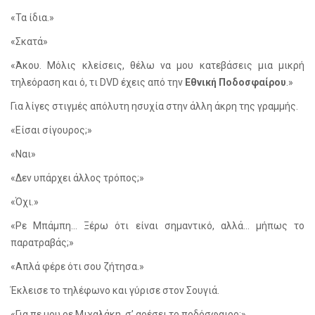
«Τα ίδια.»
«Σκατά»
«Άκου. Μόλις κλείσεις, θέλω να μου κατεβάσεις μια μικρή
τηλεόραση και ό, τι
DVD
έχεις από την
Εθνική Ποδοσφαίρου
.»
Για λίγες στιγμές απόλυτη ησυχία στην άλλη άκρη της γραμμής.
«Είσαι σίγουρος;»
«Ναι»
«Δεν υπάρχει άλλος τρόπος;»
«Όχι.»
«Ρε Μπάμπη... Ξέρω ότι είναι σημαντικό, αλλά... μήπως το
παρατραβάς;»
«Απλά φέρε ότι σου ζήτησα.»
Έκλεισε το τηλέφωνο και γύρισε στον Σουγιά.
«Για πε μου ρε Μιχαλάκη, σ’ αρέσει το ποδόσφαιρο;»