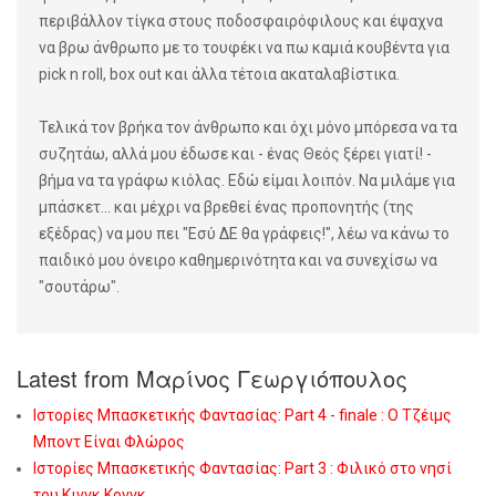
περιβάλλον τίγκα στους ποδοσφαιρόφιλους και έψαχνα
να βρω άνθρωπο με το τουφέκι να πω καμιά κουβέντα για
pick n roll, box out και άλλα τέτοια ακαταλαβίστικα.
Τελικά τον βρήκα τον άνθρωπο και όχι μόνο μπόρεσα να τα
συζητάω, αλλά μου έδωσε και - ένας Θεός ξέρει γιατί! -
βήμα να τα γράφω κιόλας. Εδώ είμαι λοιπόν. Να μιλάμε για
μπάσκετ... και μέχρι να βρεθεί ένας προπονητής (της
εξέδρας) να μου πει "Εσύ ΔΕ θα γράφεις!", λέω να κάνω το
παιδικό μου όνειρο καθημερινότητα και να συνεχίσω να
"σουτάρω".
Latest from Μαρίνος Γεωργιόπουλος
Ιστορίες Μπασκετικής Φαντασίας: Part 4 - finale : Ο Τζέιμς
Μποντ Είναι Φλώρος
Ιστορίες Μπασκετικής Φαντασίας: Part 3 : Φιλικό στο νησί
του Κινγκ Κονγκ