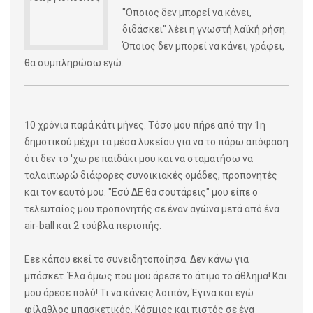
"Όποιος δεν μπορεί να κάνει,
διδάσκει" λέει η γνωστή λαϊκή ρήση.
Όποιος δεν μπορεί να κάνει, γράφει,
θα συμπληρώσω εγώ.
10 χρόνια παρά κάτι μήνες. Τόσο μου πήρε από την 1η
δημοτικού μέχρι τα μέσα λυκείου για να το πάρω απόφαση
ότι δεν το 'χω ρε παιδάκι μου και να σταματήσω να
ταλαιπωρώ διάφορες συνοικιακές ομάδες, προπονητές
και τον εαυτό μου. "Εσύ ΔΕ θα σουτάρεις" μου είπε ο
τελευταίος μου προπονητής σε έναν αγώνα μετά από ένα
air-ball και 2 τούβλα περιοπής.
Εεε κάπου εκεί το συνειδητοποίησα. Δεν κάνω για
μπάσκετ. Έλα όμως που μου άρεσε το άτιμο το άθλημα! Και
μου άρεσε πολύ! Τι να κάνεις λοιπόν; Έγινα και εγώ
φίλαθλος μπασκετικός. Κόσμιος και πιστός σε ένα