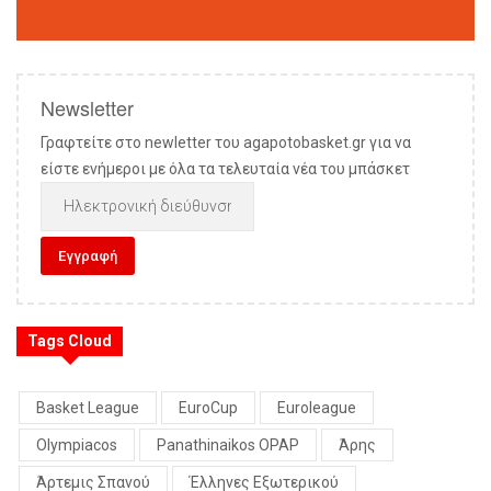
Newsletter
Γραφτείτε στο newletter του agapotobasket.gr για να
είστε ενήμεροι με όλα τα τελευταία νέα του μπάσκετ
Tags Cloud
Basket League
EuroCup
Euroleague
Olympiacos
Panathinaikos OPAP
Άρης
Άρτεμις Σπανού
Έλληνες Εξωτερικού