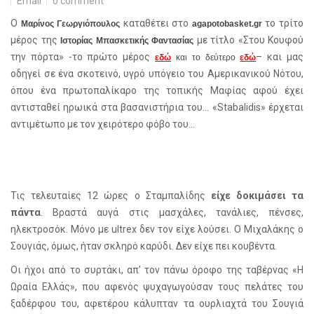
Email
0 comment
Ο
καταθέτει στο
το τρίτο
Μαρίνος Γεωργιόπουλος
agapotobasket.gr
μέρος της
με τίτλο «Στου Κουφού
Ιστορίας Μπασκετικής Φαντασίας
την πόρτα» -το πρώτο μέρος
– και μας
εδώ
και το δεύτερο
εδώ
οδηγεί σε ένα σκοτεινό, υγρό υπόγειο του Αμερικανικού Νότου,
όπου ένα πρωτοπαλίκαρο της τοπικής Μαφίας αφού έχει
αντισταθεί ηρωικά στα βασανιστήρια του... «
Stabalidis» έρχεται
αντιμέτωπο με τον χειρότερο φόβο του...
Τις τελευταίες 12 ώρες ο Σταμπαλίδης
είχε δοκιμάσει τα
πάντα
. Βραστά αυγά στις μασχάλες, τανάλιες, πένσες,
ηλεκτροσόκ. Μόνο με
ultrex
δεν τον είχε λούσει. Ο Μιχαλάκης ο
Σουγιάς, όμως, ήταν σκληρό καρύδι. Δεν είχε πει κουβέντα.
Οι ήχοι από το συρτάκι, απ’ τον πάνω όροφο της ταβέρνας «Η
Ωραία Ελλάς», που αφενός ψυχαγωγούσαν τους πελάτες του
ξαδέρφου του, αφετέρου κάλυπταν τα ουρλιαχτά του Σουγιά