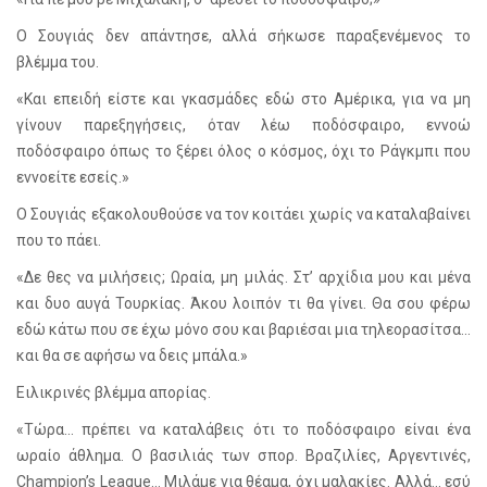
Ο Σουγιάς δεν απάντησε, αλλά σήκωσε παραξενέμενος το
βλέμμα του.
«Και επειδή είστε και γκασμάδες εδώ στο Αμέρικα, για να μη
γίνουν παρεξηγήσεις, όταν λέω ποδόσφαιρο, εννοώ
ποδόσφαιρο όπως το ξέρει όλος ο κόσμος, όχι το Ράγκμπι που
εννοείτε εσείς.»
Ο Σουγιάς εξακολουθούσε να τον κοιτάει χωρίς να καταλαβαίνει
που το πάει.
«Δε θες να μιλήσεις; Ωραία, μη μιλάς. Στ’ αρχίδια μου και μένα
και δυο αυγά Τουρκίας. Άκου λοιπόν τι θα γίνει. Θα σου φέρω
εδώ κάτω που σε έχω μόνο σου και βαριέσαι μια τηλεορασίτσα...
και θα σε αφήσω να δεις μπάλα.»
Ειλικρινές βλέμμα απορίας.
«Τώρα... πρέπει να καταλάβεις ότι το ποδόσφαιρο είναι ένα
ωραίο άθλημα. Ο βασιλιάς των σπορ. Βραζιλίες, Αργεντινές,
Champion
’
s League
… Μιλάμε για θέαμα, όχι μαλακίες. Αλλά... εσύ