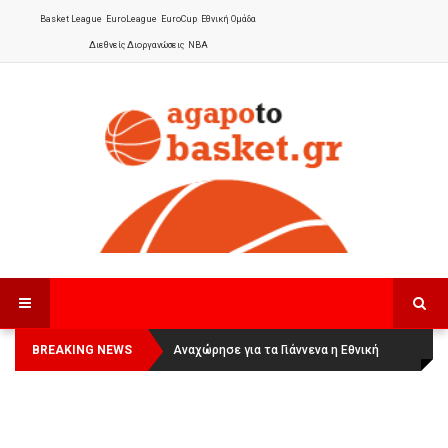
Basket League
EuroLeague
EuroCup
Εθνική Ομάδα
Διεθνείς Διοργανώσεις
NBA
BREAKING NEWS
Οι Πάνθηρες Καβάλας στην Women
Αναχώρησε για τα Γιάννενα η Εθνική
Basketball League 1
Γυναικών
: