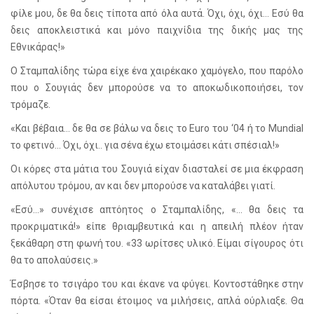
φίλε μου, δε θα δεις τίποτα από όλα αυτά. Όχι, όχι, όχι... Εσύ θα
δεις αποκλειστικά και μόνο παιχνίδια της δικής μας της
Εθνικάρας!»
Ο Σταμπαλίδης τώρα είχε ένα χαιρέκακο χαμόγελο, που παρόλο
που ο Σουγιάς δεν μπορούσε να το αποκωδικοποιήσει, τον
τρόμαζε.
«Και βέβαια... δε θα σε βάλω να δεις το
Euro
του ‘04 ή το
Mundial
το φετινό... Όχι, όχι.. για σένα έχω ετοιμάσει κάτι σπέσιαλ!»
Οι κόρες στα μάτια του Σουγιά είχαν διασταλεί σε μια έκφραση
απόλυτου τρόμου, αν και δεν μπορούσε να καταλάβει γιατί.
«Εσύ...» συνέχισε απτόητος ο Σταμπαλίδης, «... θα δεις τα
προκριματικά!» είπε θριαμβευτικά και η απειλή πλέον ήταν
ξεκάθαρη στη φωνή του. «33 ωρίτσες υλικό. Είμαι σίγουρος ότι
θα το απολαύσεις.»
Έσβησε το τσιγάρο του και έκανε να φύγει. Κοντοστάθηκε στην
πόρτα. «Όταν θα είσαι έτοιμος να μιλήσεις, απλά ούρλιαξε. Θα