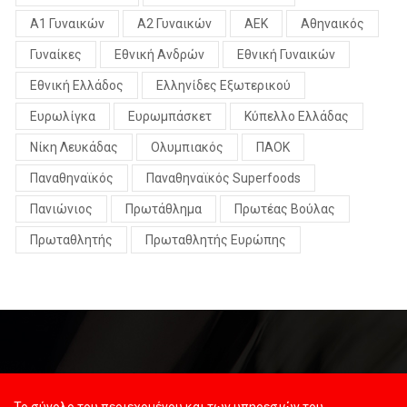
Α1 Γυναικών
Α2 Γυναικών
ΑΕΚ
Αθηναικός
Γυναίκες
Εθνική Ανδρών
Εθνική Γυναικών
Εθνική Ελλάδος
Ελληνίδες Εξωτερικού
Ευρωλίγκα
Ευρωμπάσκετ
Κύπελλο Ελλάδας
Νίκη Λευκάδας
Ολυμπιακός
ΠΑΟΚ
Παναθηναϊκός
Παναθηναϊκός Superfoods
Πανιώνιος
Πρωτάθλημα
Πρωτέας Βούλας
Πρωταθλητής
Πρωταθλητής Ευρώπης
Το σύνολο του περιεχομένου και των υπηρεσιών του