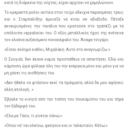
κατά τη διάρκεια της νύχτας, είχαν αρχίσει να χαμηλώνουν.
Το κρεμαστό ρολόι-αντίκα στον τοίχο έδειχνε περασμένες τρεις
και ο Σταμπαλίδης έμοιαζε να είναι σε αδιέξοδο. Πέταξε
εκνευρισμένος την τανάλια που κρατούσε στο τραπέζι με τα
υπόλοιπα «εργαλεία» του. Ο οξύς μεταλλικός ήχος της ενέτεινε
τον ολοένα αυξανόμενο πονοκέφαλό του. Άναψε τσιγάρο.
«Είσαι σκληρό καθίκι, Μιχαλάκη. Αυτό στο αναγνωρίζω.»
Ο Σουγιάς δεν έκανε καμία προσπάθεια να απαντήσει. Εδώ και
κάμποση ώρα φύλαγε όλη του την ενέργεια μόνο και μόνο για να
μη χάσει τις αισθήσεις του.
«Δεν ήθελα να φτάσουν εκεί τα πράγματα, αλλά δε μου αφήνεις
άλλη επιλογή...»
Έβγαλε το κινητό από την τσέπη του πουκαμίσου του και πήρε
τον ξάδερφό του.
«Έλα ρε Τάσο, τι γίνεται πάνω;»
«Όπου να’ ναι κλείνω, φεύγουν και οι τελευταίοι. Κάτω;»