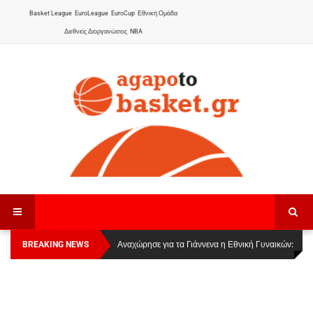
Basket League
EuroLeague
EuroCup
Εθνική Ομάδα
Διεθνείς Διοργανώσεις
NBA
BREAKING NEWS
Οι Πάνθηρες Καβάλας στην Women Basketball
Αναχώρησε για τα Γιάννενα η Εθνική Γυναικών
:
League 1