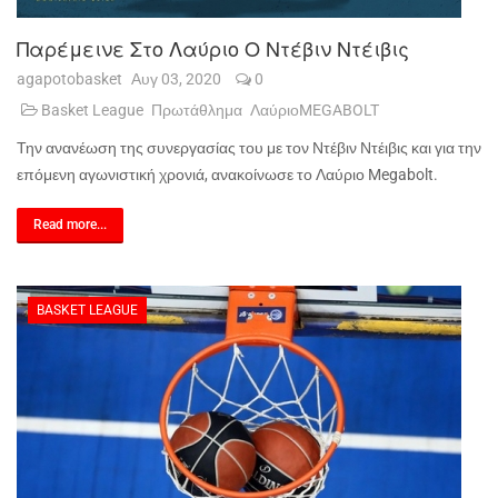
Παρέμεινε Στο Λαύριο Ο Ντέβιν Ντέιβις
agapotobasket
Αυγ 03, 2020
0
Basket League
Πρωτάθλημα
ΛαύριοMEGABOLT
Την ανανέωση της συνεργασίας του με τον Ντέβιν Ντέιβις και για την
επόμενη αγωνιστική χρονιά, ανακοίνωσε το Λαύριο
Megabolt
.
Read more...
BASKET LEAGUE