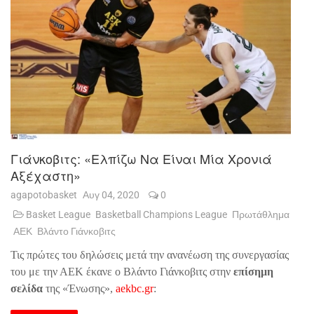
Γιάνκοβιτς: «Ελπίζω Να Είναι Μία Χρονιά
Αξέχαστη»
agapotobasket
Αυγ 04, 2020
0
Basket League
Basketball Champions League
Πρωτάθλημα
ΑΕΚ
Βλάντο Γιάνκοβιτς
Τις πρώτες του δηλώσεις μετά την ανανέωση της συνεργασίας
του με την ΑΕΚ έκανε ο Βλάντο Γιάνκοβιτς στην
επίσημη
σελίδα
της «Ένωσης»,
aekbc
.
gr
: