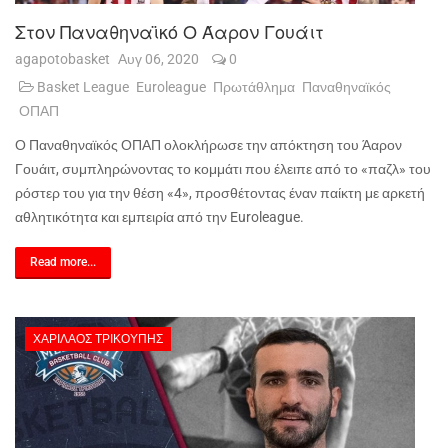
Στον Παναθηναϊκό Ο Άαρον Γουάιτ
agapotobasket
Αυγ 06, 2020
0
Basket League
Euroleague
Πρωτάθλημα
Παναθηναϊκός
ΟΠΑΠ
Ο Παναθηναϊκός ΟΠΑΠ ολοκλήρωσε την απόκτηση του Άαρον
Γουάιτ, συμπληρώνοντας το κομμάτι που έλειπε από το «παζλ» του
ρόστερ του για την θέση «4», προσθέτοντας έναν παίκτη με αρκετή
αθλητικότητα και εμπειρία από την
Euroleague
.
Read more...
ΧΑΡΊΛΑΟΣ ΤΡΙΚΟΎΠΗΣ