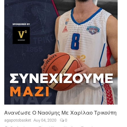
Ανανέωσε Ο Ναούμης Με Χαρίλαο Τρικούπη
agapotobasket
Αυγ 04, 2020
0