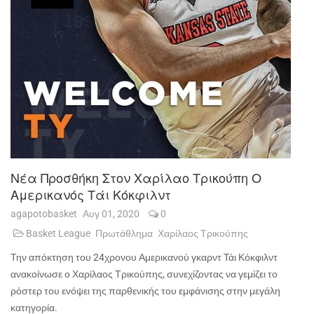
Νέα Προσθήκη Στον Χαρίλαο Τρικούπη Ο
Αμερικανός Τάι Κόκφιλντ
agapotobasket
Αυγ 01, 2020
0
Basket League
Πρωτάθλημα
Χαρίλαος Τρικούπης
Την απόκτηση του 24χρονου Αμερικανού γκαρντ Τάι Κόκφιλντ
ανακοίνωσε ο Χαρίλαος Τρικούπης, συνεχίζοντας να γεμίζει το
ρόστερ του ενόψει της παρθενικής του εμφάνισης στην μεγάλη
κατηγορία.