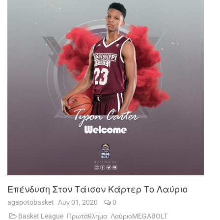
Επένδυση Στον Τάισον Κάρτερ Το Λαύριο
agapotobasket
Αυγ 01, 2020
0
Basket League
Πρωτάθλημα
ΛαύριοMEGABOLT