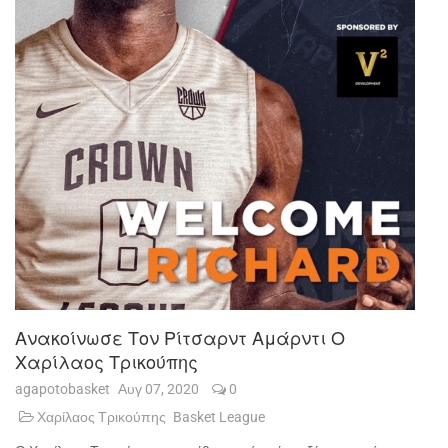
Ανακοίνωσε Τον Ρίτσαρντ Αμάρντι Ο
Χαρίλαος Τρικούπης
agapotobasket
Αυγ 07, 2020
0
Χαρίλαος Τρικούπης
Basket League