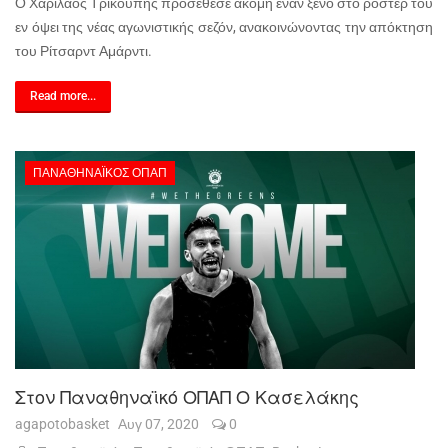
Ο Χαρίλαος Τρικούπης προσέθεσε ακόμη έναν ξένο στο ρόστερ του
εν όψει της νέας αγωνιστικής σεζόν, ανακοινώνοντας την απόκτηση
του Ρίτσαρντ Αμάρντι.
Read more...
ΠΑΝΑΘΗΝΑΪΚΌΣ ΟΠΑΠ
Στον Παναθηναϊκό ΟΠΑΠ Ο Κασελάκης
agapotobasket
Αυγ 07, 2020
0