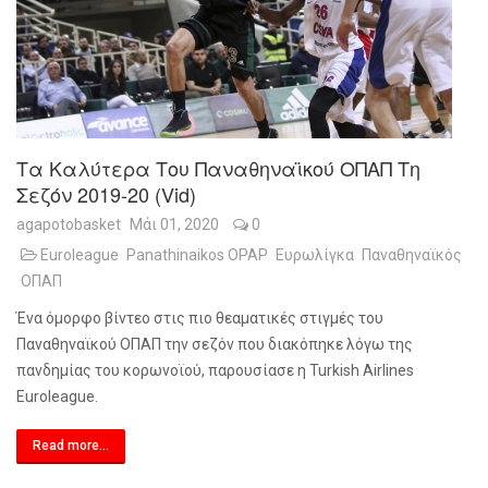
Τα Καλύτερα Του Παναθηναϊκού ΟΠΑΠ Τη
Σεζόν 2019-20 (vid)
agapotobasket
Μάι 01, 2020
0
Euroleague
Panathinaikos OPAP
Ευρωλίγκα
Παναθηναϊκός
ΟΠΑΠ
Ένα όμορφο βίντεο στις πιο θεαματικές στιγμές του
Παναθηναϊκού ΟΠΑΠ την σεζόν που διακόπηκε λόγω της
πανδημίας του κορωνοϊού, παρουσίασε η
Turkish
Airlines
Euroleague
.
Read more...