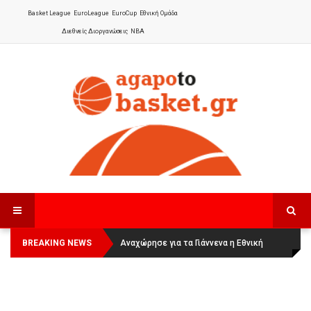
Basket League
EuroLeague
EuroCup
Εθνική Ομάδα
Διεθνείς Διοργανώσεις
NBA
BREAKING NEWS
Οι Πάνθηρες Καβάλας στην Women
Αναχώρησε για τα Γιάννενα η Εθνική
Basketball League 1
Γυναικών
: