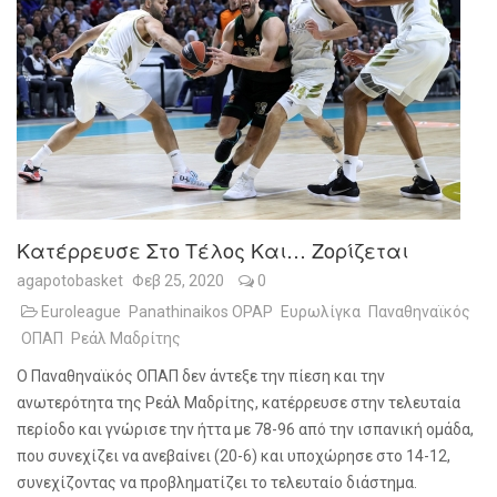
Κατέρρευσε Στο Τέλος Και… Ζορίζεται
agapotobasket
Φεβ 25, 2020
0
Euroleague
Panathinaikos OPAP
Ευρωλίγκα
Παναθηναϊκός
ΟΠΑΠ
Ρεάλ Μαδρίτης
Ο Παναθηναϊκός ΟΠΑΠ δεν άντεξε την πίεση και την
ανωτερότητα της Ρεάλ Μαδρίτης, κατέρρευσε στην τελευταία
περίοδο και γνώρισε την ήττα με 78-96 από την ισπανική ομάδα,
που συνεχίζει να ανεβαίνει (20-6) και υποχώρησε στο 14-12,
συνεχίζοντας να προβληματίζει το τελευταίο διάστημα.