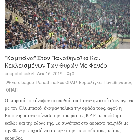
"Καμπάνα" Στον Παναθηναϊκό Και
Κεκλεισμένων Των Θυρών Με Φενέρ
agapotobasket
Δεκ 16, 2019
0
Euroleague
Panathinaikos OPAP
Ευρωλίγκα
Παναθηναϊκός
ΟΠΑΠ
Οι πυρσοί που άναψαν οι οπαδοί του Παναθηναϊκού στον αγώνα
με τον Ολυμπιακό, έκαψαν τελικά την ομάδα τους, αφού η
Euroleague
ανακοίνωσε την τιμωρία της ΚΑΕ με πρόστιμο,
καθώς και της έδρας της, με συνέπεια στο αυριανό παιχνίδι με
την Φενερμπαχτσέ να στερηθεί την παρουσία τους από τις
κερκίδες.