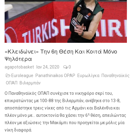
«Κλειδώνει» Την 6η Θέση Και Κοιτά Μόνο
Ψηλότερα
agapotobasket
Ιαν 24, 2020
0
Euroleague
Panathinaikos OPAP
Ευρωλίγκα
Παναθηναϊκός
ΟΠΑΠ
Βιλερμπάν
Ο Παναθηναϊκός ΟΠΑΠ συνέχισε το νικηφόρο σερί του,
επικρατώντας με 100-88 της Βιλερμπάν, ανέβηκε στο 13-8,
αποσπάστηκε τρεις νίκες από τις Αρμάνι και Βαλένθια και
η
πλέον μόνο με… αυτοκτονία θα χάσει την 6
θέση, απειλώντας
πλέον με αξιώσεις την Μακάμπι που προηγείται με μόλις μία
νίκη διαφορά.