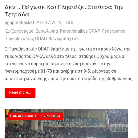
Δεν… Πάγωσε Και Πλησιάζει Σταθερά Την
Τετράδα
agapotobasket
Δεκ 17, 2019
0
Euroleague
Ευρωλίγκα
Panathinaikos OPAP
Fenerbahce
Παναθηναϊκός ΟΠΑΠ
Φενερμπαχτσέ
Ο Παναθηναϊκός ΟΠΑΠ έπαιξε με τη… φωτιά στο κρύο λόγω της
τιμωρίας του ΟΑΚΑ, αλλά στο τέλος, στάθηκε ψύχραιμος και
κατάφερε να πάρει μια σημαντική νίκη απέναντι στην
Φενερμπαχτσέ με 81-78 και ανέβηκε στ 9-5, μένοντας σε
απόσταση «αναπνοής» από την πρώτη τετράδα της βαθμολογίας.
Read more...
ΠΑΝΑΘΗΝΑΪΚΌΣ - ΕΥΡΩΛΊΓΚΑ