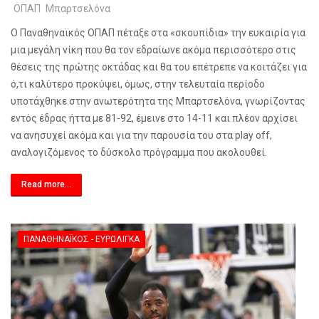
ΟΠΑΠ
Μπαρτσελόνα
Ο Παναθηναϊκός ΟΠΑΠ πέταξε στα «σκουπίδια» την ευκαιρία για
μια μεγάλη νίκη που θα τον εδραίωνε ακόμα περισσότερο στις
θέσεις της πρώτης οκτάδας και θα του επέτρεπε να κοιτάζει για
ό,τι καλύτερο προκύψει, όμως, στην τελευταία περίοδο
υποτάχθηκε στην ανωτερότητα της Μπαρτσελόνα, γνωρίζοντας
εντός έδρας ήττα με 81-92, έμεινε στο 14-11 και πλέον αρχίσει
να ανησυχεί ακόμα και για την παρουσία του στα
play
off
,
αναλογιζόμενος το δύσκολο πρόγραμμα που ακολουθεί.
Read more...
ΠΑΝΑΘΗΝΑΪΚΌΣ - ΕΥΡΩΛΊΓΚΑ