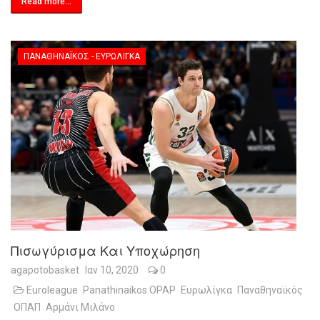
Read more...
ΠΑΝΑΘΗΝΑΪΚΌΣ - ΕΥΡΩΛΊΓΚΑ
Πισωγύρισμα Και Υποχώρηση
agapotobasket
Ιαν 10, 2020
0
Euroleague
Panathinaikos OPAP
Ευρωλίγκα
Παναθηναϊκός
ΟΠΑΠ
Αρμάνι Μιλάνο