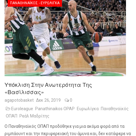
ΠΑΝΑΘΗΝΑΪΚΌΣ - ΕΥΡΩΛΊΓΚΑ
Υπόκλιση Στην Ανωτερότητα Της
«Βασίλισσας»
agapotobasket
Δεκ 26, 2019
0
Euroleague
Panathinaikos OPAP
Ευρωλίγκα
Παναθηναϊκός
ΟΠΑΠ
Ρεάλ Μαδρίτης
Ο Παναθηναϊκός ΟΠΑΠ προδόθηκε για μια ακόμα φορά από τα
ριμπάουντ και την περιφερειακή του άμυνα και, δεν κατάφερε να