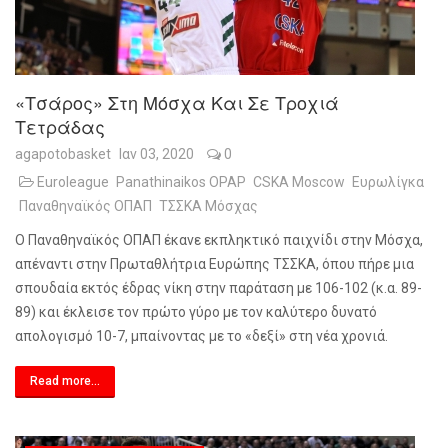
«Τσάρος» Στη Μόσχα Και Σε Τροχιά
Τετράδας
agapotobasket
Ιαν 03, 2020
0
Euroleague
Panathinaikos OPAP
CSKA Moscow
Ευρωλίγκα
Παναθηναϊκός ΟΠΑΠ
ΤΣΣΚΑ Μόσχας
Ο Παναθηναϊκός ΟΠΑΠ έκανε εκπληκτικό παιχνίδι στην Μόσχα,
απέναντι στην Πρωταθλήτρια Ευρώπης ΤΣΣΚΑ, όπου πήρε μια
σπουδαία εκτός έδρας νίκη στην παράταση με 106-102 (κ.α. 89-
89) και έκλεισε τον πρώτο γύρο με τον καλύτερο δυνατό
απολογισμό 10-7, μπαίνοντας με το «δεξί» στη νέα χρονιά.
Read more...