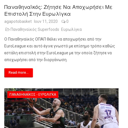
Παναθηναϊκός: Ζήτησε Να Αποχωρήσει Με
Επιστολή Στην Ευρωλίγκα
agapotobasket
Ιουν 11, 2020
0
Παναθηναϊκός Superfoods
Ευρωλίγκα
Ο Παναθηναϊκός ΟΠΑΠ θέλει να αποχωρήσει από την
EuroLeague και αυτό έγινε γνωστό με επίσημο τρόπο καθώς
εστάλη επιστολή στην EuroLeague με την οποία ζήτησε να
αποχωρήσει από την διοργάνωση.
Read more...
ΠΑΝΑΘΗΝΑΪΚΌΣ - ΕΥΡΩΛΊΓΚΑ