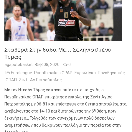
Σταθερά Στην 6αδα Με… Σεληνιασμένο
Τομας
agapotobasket
Φεβ 08, 2020
0
Euroleague
Panathinaikos OPAP
Ευρωλίγκα
Παναθηναϊκός
ΟΠΑΠ
Ζενίτ Αγ Πετρούπολης
Με τον Ντεσόν Τόμας να κάνει απίστευτο παιχνίδι, ο
Παναθηναϊκός ΟΠΑΠ επικράτησε εύκολα της Ζενίτ Αγίας
Πετρούπολης με 96-81 και επέστρεψε στα θετικά αποτελέσματα,
η
ανεβαίνοντας στο 14-10 και διατηρώντας την 6
θέση, πριν
ξεκινήσει ο… Γολγοθάς των συνεχόμενων πολύ δύσκολων
αναμετρήσεων που θα κρίνουν πολλά για την πορεία του στην