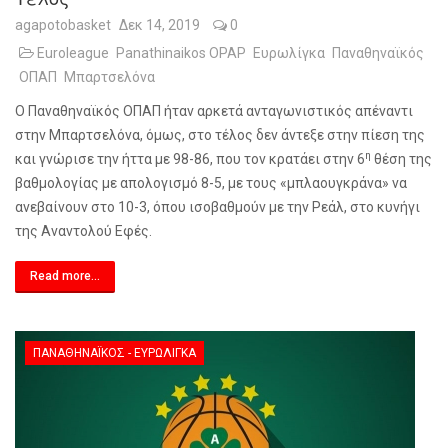
agapotobasket
Δεκ 14, 2019
0
Euroleague
Panathinaikos OPAP
Ευρωλίγκα
Παναθηναϊκός
ΟΠΑΠ
Μπαρτσελόνα
Ο Παναθηναϊκός ΟΠΑΠ ήταν αρκετά ανταγωνιστικός απέναντι
στην Μπαρτσελόνα, όμως, στο τέλος δεν άντεξε στην πίεση της
η
και γνώρισε την ήττα με 98-86, που τον κρατάει στην 6
θέση της
βαθμολογίας με απολογισμό 8-5, με τους «μπλαουγκράνα» να
ανεβαίνουν στο 10-3, όπου ισοβαθμούν με την Ρεάλ, στο κυνήγι
της Αναντολού Εφές.
Read more...
ΠΑΝΑΘΗΝΑΪΚΌΣ - ΕΥΡΩΛΊΓΚΑ