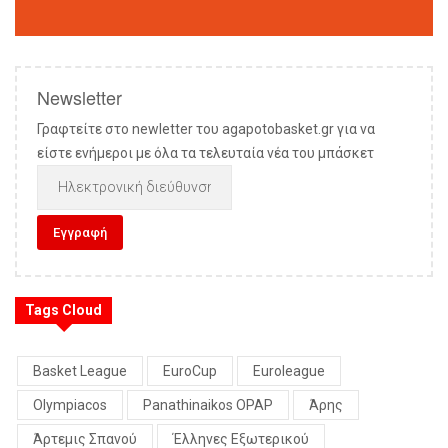
Newsletter
Γραφτείτε στο newletter του agapotobasket.gr για να
είστε ενήμεροι με όλα τα τελευταία νέα του μπάσκετ
Tags Cloud
Basket League
EuroCup
Euroleague
Olympiacos
Panathinaikos OPAP
Άρης
Άρτεμις Σπανού
Έλληνες Εξωτερικού