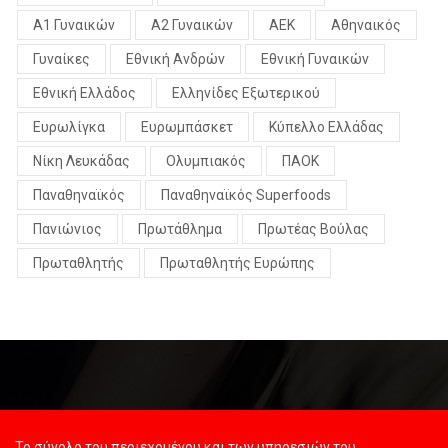
Α1 Γυναικών
Α2 Γυναικών
ΑΕΚ
Αθηναικός
Γυναίκες
Εθνική Ανδρών
Εθνική Γυναικών
Εθνική Ελλάδος
Ελληνίδες Εξωτερικού
Ευρωλίγκα
Ευρωμπάσκετ
Κύπελλο Ελλάδας
Νίκη Λευκάδας
Ολυμπιακός
ΠΑΟΚ
Παναθηναϊκός
Παναθηναϊκός Superfoods
Πανιώνιος
Πρωτάθλημα
Πρωτέας Βούλας
Πρωταθλητής
Πρωταθλητής Ευρώπης
Το σύνολο του περιεχομένου και των υπηρεσιών του