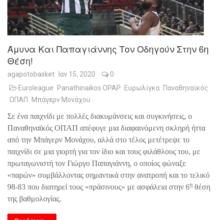
Άμυνα Και Παπαγιάννης Τον Οδηγούν Στην 6η
Θέση!
agapotobasket
Ιαν 15, 2020
0
Euroleague
Panathinaikos OPAP
Ευρωλίγκα
Παναθηναϊκός
ΟΠΑΠ
Μπάγερν Μονάχου
Σε ένα παιχνίδι με πολλές διακυμάνσεις και συγκινήσεις, ο
Παναθηναϊκός ΟΠΑΠ απέφυγε μια διαφαινόμενη σκληρή ήττα
από την Μπάγερν Μονάχου, αλλά στο τέλος μετέτρεψε το
παιχνίδι σε μια γιορτή για τον ίδιο και τους φιλάθλους του, με
πρωταγωνιστή τον Γιώργο Παπαγιάννη, ο οποίος φώναξε
«παρών» συμβάλλοντας σημαντικά στην ανατροπή και το τελικό
η
98-83 που διατηρεί τους «πράσινους» με ασφάλεια στην 6
θέση
της βαθμολογίας.