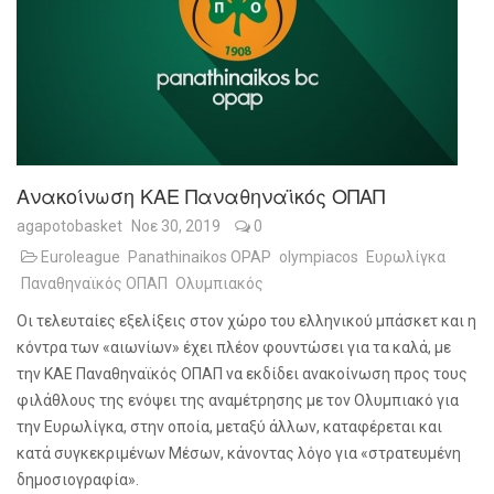
Ανακοίνωση ΚΑΕ Παναθηναϊκός ΟΠΑΠ
agapotobasket
Νοε 30, 2019
0
Euroleague
Panathinaikos OPAP
olympiacos
Ευρωλίγκα
Παναθηναϊκός ΟΠΑΠ
Ολυμπιακός
Οι τελευταίες εξελίξεις στον χώρο του ελληνικού μπάσκετ και η
κόντρα των «αιωνίων» έχει πλέον φουντώσει για τα καλά, με
την ΚΑΕ Παναθηναϊκός ΟΠΑΠ να εκδίδει ανακοίνωση προς τους
φιλάθλους της ενόψει της αναμέτρησης με τον Ολυμπιακό για
την Ευρωλίγκα, στην οποία, μεταξύ άλλων, καταφέρεται και
κατά συγκεκριμένων Μέσων, κάνοντας λόγο για «στρατευμένη
δημοσιογραφία».