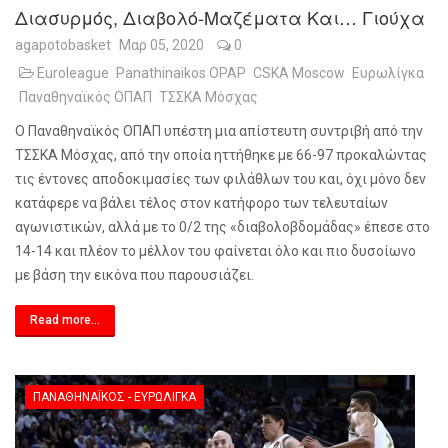
Διασυρμός, Διαβολό-Μαζέματα Και… Γιούχα
agapotobasket
Μαρ 05, 2020
0
Euroleague
Panathinaikos OPAP
CSKA Moscow
Ευρωλίγκα
Παναθηναϊκός ΟΠΑΠ
ΤΣΣΚΑ Μόσχας
Ο Παναθηναϊκός ΟΠΑΠ υπέστη μια απίστευτη συντριβή από την
ΤΣΣΚΑ Μόσχας, από την οποία ηττήθηκε με 66-97 προκαλώντας
τις έντονες αποδοκιμασίες των φιλάθλων του και, όχι μόνο δεν
κατάφερε να βάλει τέλος στον κατήφορο των τελευταίων
αγωνιστικών, αλλά με το 0/2 της «διαβολοβδομάδας» έπεσε στο
14-14 και πλέον το μέλλον του φαίνεται όλο και πιο δυσοίωνο
με βάση την εικόνα που παρουσιάζει.
Read more...
ΠΑΝΑΘΗΝΑΪΚΌΣ - ΕΥΡΩΛΊΓΚΑ