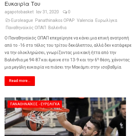
Ευκαιρία Του
agapotobasket
Ιαν 31, 2020
0
Euroleague
Panathinaikos OPAP
Valencia
Ευρωλίγκα
Παναθηναϊκός ΟΠΑΠ
Βαλένθια
Ο Παναθηναϊκός ΟΠΑΠ επεχείρησε να κάνει μια επική ανατροπή
από το -16 στο τέλος του τρίτου δεκάλεπτου, αλλά δεν κατάφερε
να την ολοκληρώσει, γνωρίζοντας μια κακή ήττα από την
η
Βαλένθια με 94-87 και έμεινε στο 13-9 και την 6
θέση, χάνοντας
μια μεγάλη ευκαιρία να πιάσει την Μακάμπι στην ισοβαθμία.
Read more...
ΠΑΝΑΘΗΝΑΪΚΌΣ - ΕΥΡΩΛΊΓΚΑ