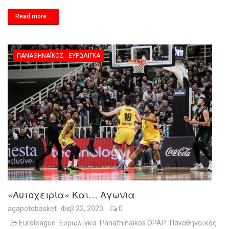
Read more...
ΠΑΝΑΘΗΝΑΪΚΌΣ - ΕΥΡΩΛΊΓΚΑ
«Αυτοχειρία» Και… Αγωνία
agapotobasket
Φεβ 22, 2020
0
Euroleague
Ευρωλίγκα
Panathinaikos OPAP
Παναθηναϊκός