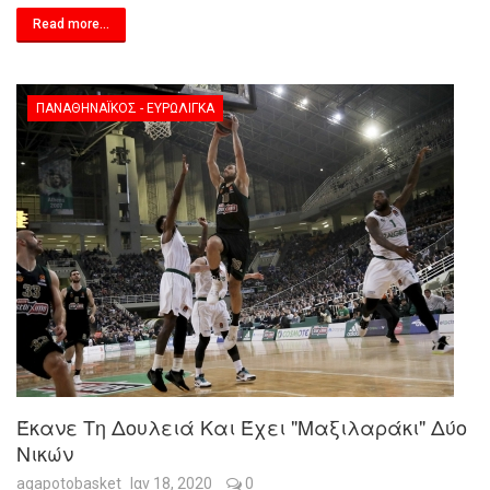
Read more...
ΠΑΝΑΘΗΝΑΪΚΌΣ - ΕΥΡΩΛΊΓΚΑ
Έκανε Τη Δουλειά Και Έχει "μαξιλαράκι" Δύο
Νικών
agapotobasket
Ιαν 18, 2020
0