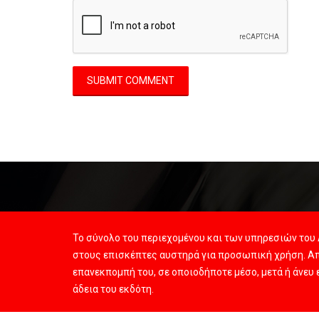
Το σύνολο του περιεχομένου και των υπηρεσιών του 
στους επισκέπτες αυστηρά για προσωπική χρήση. Απ
επανεκπομπή του, σε οποιοδήποτε μέσο, μετά ή άνευ
άδεια του εκδότη.