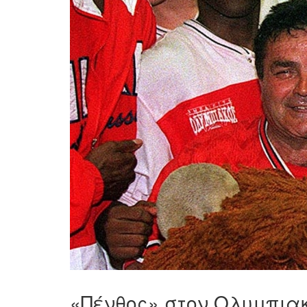
«Πένθος» στον Ολυμπιακ