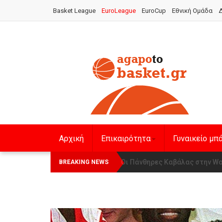
Basket League
EuroLeague
EuroCup
Εθνική Ομάδα
Δ
Αρχική
Επικαιρότητα
Γυναικείο μπ
Οι Πάνθηρες Καβάλας στην Wom
Αναχώρησε για τα Γιάννενα 
BREAKING NEWS