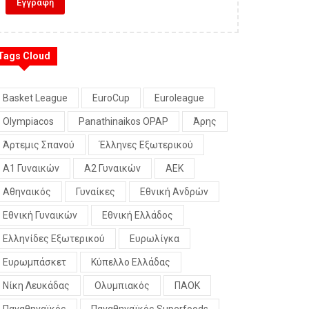
Tags Cloud
Basket League
EuroCup
Euroleague
Olympiacos
Panathinaikos OPAP
Άρης
Άρτεμις Σπανού
Έλληνες Εξωτερικού
Α1 Γυναικών
Α2 Γυναικών
ΑΕΚ
Αθηναικός
Γυναίκες
Εθνική Ανδρών
Εθνική Γυναικών
Εθνική Ελλάδος
Ελληνίδες Εξωτερικού
Ευρωλίγκα
Ευρωμπάσκετ
Κύπελλο Ελλάδας
Νίκη Λευκάδας
Ολυμπιακός
ΠΑΟΚ