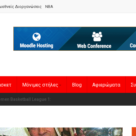
ιεθνείς Διοργανώσεις
NBA
άσκετ
Μόνιμες στήλες
Blog
Αφιερώματα
Συ
en Basketball League 1
η Εθνική Γυναικών
: