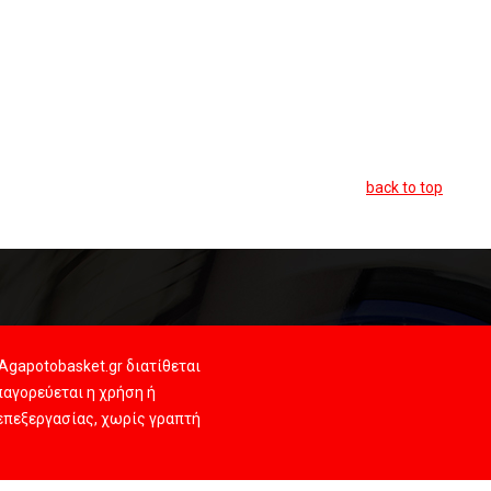
back to top
Agapotobasket.gr διατίθεται
αγορεύεται η χρήση ή
 επεξεργασίας, χωρίς γραπτή