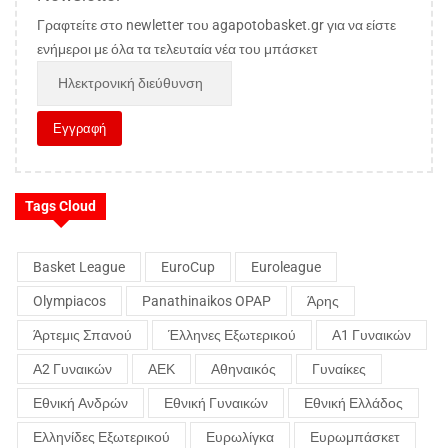
Γραφτείτε στο newletter του agapotobasket.gr για να είστε
ενήμεροι με όλα τα τελευταία νέα του μπάσκετ
Tags Cloud
Basket League
EuroCup
Euroleague
Olympiacos
Panathinaikos OPAP
Άρης
Άρτεμις Σπανού
Έλληνες Εξωτερικού
Α1 Γυναικών
Α2 Γυναικών
ΑΕΚ
Αθηναικός
Γυναίκες
Εθνική Ανδρών
Εθνική Γυναικών
Εθνική Ελλάδος
Ελληνίδες Εξωτερικού
Ευρωλίγκα
Ευρωμπάσκετ