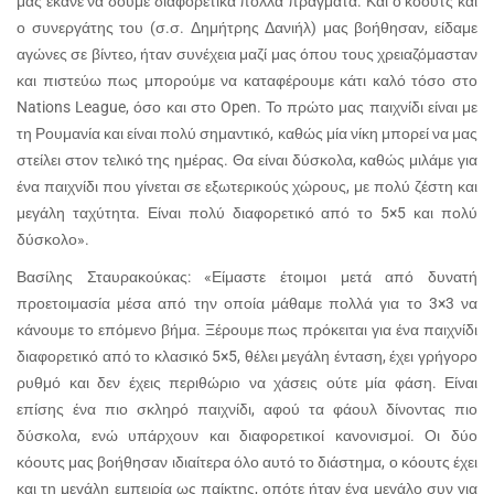
μας έκανε να δούμε διαφορετικά πολλά πράγματα. Και ο κόουτς και
ο συνεργάτης του (σ.σ. Δημήτρης Δανιήλ) μας βοήθησαν, είδαμε
αγώνες σε βίντεο, ήταν συνέχεια μαζί μας όπου τους χρειαζόμασταν
και πιστεύω πως μπορούμε να καταφέρουμε κάτι καλό τόσο στο
Nations League, όσο και στο Open. Το πρώτο μας παιχνίδι είναι με
τη Ρουμανία και είναι πολύ σημαντικό, καθώς μία νίκη μπορεί να μας
στείλει στον τελικό της ημέρας. Θα είναι δύσκολα, καθώς μιλάμε για
ένα παιχνίδι που γίνεται σε εξωτερικούς χώρους, με πολύ ζέστη και
μεγάλη ταχύτητα. Είναι πολύ διαφορετικό από το 5×5 και πολύ
δύσκολο».
Βασίλης Σταυρακούκας: «Είμαστε έτοιμοι μετά από δυνατή
προετοιμασία μέσα από την οποία μάθαμε πολλά για το 3×3 να
κάνουμε το επόμενο βήμα. Ξέρουμε πως πρόκειται για ένα παιχνίδι
διαφορετικό από το κλασικό 5×5, θέλει μεγάλη ένταση, έχει γρήγορο
ρυθμό και δεν έχεις περιθώριο να χάσεις ούτε μία φάση. Είναι
επίσης ένα πιο σκληρό παιχνίδι, αφού τα φάουλ δίνοντας πιο
δύσκολα, ενώ υπάρχουν και διαφορετικοί κανονισμοί. Οι δύο
κόουτς μας βοήθησαν ιδιαίτερα όλο αυτό το διάστημα, ο κόουτς έχει
και τη μεγάλη εμπειρία ως παίκτης, οπότε ήταν ένα μεγάλο συν για