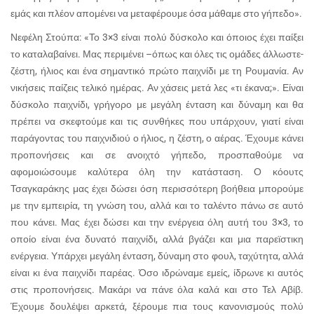
εμάς και πλέον απομένει να μεταφέρουμε όσα μάθαμε στο γήπεδο».
Νεφέλη Στούπα: «Το 3×3 είναι πολύ δύσκολο και όποιος έχει παίξει
το καταλαβαίνει. Μας περιμένει –όπως και όλες τις ομάδες άλλωστε-
ζέστη, ήλιος και ένα σημαντικό πρώτο παιχνίδι με τη Ρουμανία. Αν
νικήσεις παίζεις τελικό ημέρας. Αν χάσεις μετά λες «τι έκανα;». Είναι
δύσκολο παιχνίδι, γρήγορο με μεγάλη ένταση και δύναμη και θα
πρέπει να σκεφτούμε και τις συνθήκες που υπάρχουν, γιατί είναι
παράγοντας του παιχνιδιού ο ήλιος, η ζέστη, ο αέρας. Έχουμε κάνει
προπονήσεις και σε ανοιχτό γήπεδο, προσπαθούμε να
αφομοιώσουμε καλύτερα όλη την κατάσταση. Ο κόουτς
Τσαγκαράκης μας έχει δώσει όση περισσότερη βοήθεια μπορούμε
με την εμπειρία, τη γνώση του, αλλά και το ταλέντο πάνω σε αυτό
που κάνει. Μας έχει δώσει και την ενέργεια όλη αυτή του 3×3, το
οποίο είναι ένα δυνατό παιχνίδι, αλλά βγάζει και μια παρεϊστικη
ενέργεια. Υπάρχει μεγάλη ένταση, δύναμη στο φουλ, ταχύτητα, αλλά
είναι κι ένα παιχνίδι παρέας. Όσο ιδρώναμε εμείς, ίδρωνε κι αυτός
στις προπονήσεις. Μακάρι να πάνε όλα καλά και στο Τελ Αβίβ.
Έχουμε δουλέψει αρκετά, ξέρουμε πια τους κανονισμούς πολύ