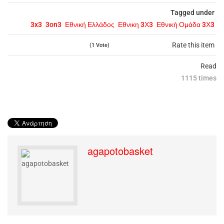
Tagged under
3x3
3on3
Εθνική Ελλάδος
Εθνικη 3Χ3
Εθνική Ομάδα 3Χ3
Rate this item
(1 Vote)
Read
1115 times
agapotobasket