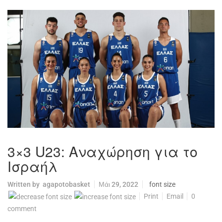
3×3 U23: Αναχώρηση για το
Ισραήλ
Written by
agapotobasket
Μάι 29, 2022
font size
Print
Email
0
comment