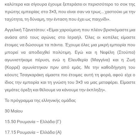
καλύτερα και σίγουρα έχουμε ξεπεράσει οι περισσότερο το σοκ της
πρώτης εμπειρίας στο 3×3, που είναι σαν να τρως… χαστούκι με την
ταχύτητα, τη δύναμη, την ένταση που έχει ως παιχνίδι».
Αγγελική Τζανετάτου: «Είμαι χαρούμενη που πλέον βρισκόμαστε μια
ανάσα από τους αγώνες στο Ισραήλ. Όλες οι κοπέλες είμαστε
έτοιμες να δώσουμε τα πάντα. Έχουμε όλες μια μικρή εμπειρία που
μπορεί να αποδειχθεί πολύτιμη. Εγώ και η Νεφέλη (Στούπα)
αγωνιστήκαμε πέρυσι, ενώ η Ελευθερία (Μαγγίνα) και η Ζωή
(Κορρέ) αγωνίστηκαν πριν από εμάς. Με την καθοδήγηση του
κόουτς Τσαγκαράκη είμαστε πιο έτοιμες αυτή τη φορά, αφού είχε ο
ίδιος την εμπειρία και τη γνώση του 3×3 να μας μεταφέρει. Είμαστε
γεμάτες όρεξη και θέλουμε να κάνουμε την έκπληξη».
Το πρόγραμμα της ελληνικής ομάδας
30 Μαϊου
15.50 Ρουμανία – Ελλάδα (Γ)
17.15 Ρουμανία – Ελλάδα (Α)