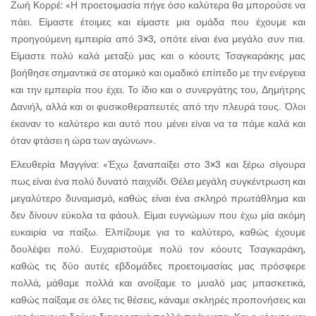
Ζωή Κορρέ: «Η προετοιμασία πήγε όσο καλύτερα θα μπορούσε να
πάει. Είμαστε έτοιμες και είμαστε μια ομάδα που έχουμε και
προηγούμενη εμπειρία από 3×3, οπότε είναι ένα μεγάλο συν πια.
Είμαστε πολύ καλά μεταξύ μας και ο κόουτς Τσαγκαράκης μας
βοήθησε σημαντικά σε ατομικό και ομαδικό επίπεδο με την ενέργεια
και την εμπειρία που έχει. Το ίδιο και ο συνεργάτης του, Δημήτρης
Δανιήλ, αλλά και οι φυσικοθεραπευτές από την πλευρά τους. Όλοι
έκαναν το καλύτερο και αυτό που μένει είναι να τα πάμε καλά και
όταν φτάσει η ώρα των αγώνων».
Ελευθερία Μαγγίνα: «Έχω ξαναπαίξει στο 3×3 και ξέρω σίγουρα
πως είναι ένα πολύ δυνατό παιχνίδι. Θέλει μεγάλη συγκέντρωση και
μεγαλύτερο δυναμισμό, καθώς είναι ένα σκληρό πρωτάθλημα και
δεν δίνουν εύκολα τα φάουλ. Είμαι ευγνώμων που έχω μία ακόμη
ευκαιρία να παίξω. Ελπίζουμε για το καλύτερο, καθώς έχουμε
δουλέψει πολύ. Ευχαριστούμε πολύ τον κόουτς Τσαγκαράκη,
καθώς τις δύο αυτές εβδομάδες προετοιμασίας μας πρόσφερε
πολλά, μάθαμε πολλά και ανοίξαμε το μυαλό μας μπασκετικά,
καθώς παίξαμε σε όλες τις θέσεις, κάναμε σκληρές προπονήσεις και