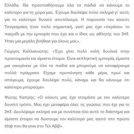
Ελλάδα. Θα προσπαθήσουμε όλα τα παιδιά να κάνουμε το
καλύτερο για τη χώρα μας. Έχουμε δουλέψει πολύ σκληρά γι’ αυτό,
για το καλύτερο δυνατό αποτέλεσμα. Η παρουσία του κόουτς
Τσαγκαράκη ήταν πολύ σημαντική, γιατί μας έχει «περάσει» το
παιχνίδι με την εμπειρία που έχει και ο ίδιος ως αθλητής του 3×3.
Ήταν μια μεγάλη βοήθεια για όλους μας».
Γιώργος Καλλιανιώτης: «Έχει γίνει πολύ καλή δουλειά στην
προετοιμασία και είμαστε έτοιμοι. Είναι εκπληκτική εμπειρία, είμαστε
μια οικογένεια με όλα τα παιδιά και μπορούμε να καταφέρουμε
πολλά πράγματα. Είχαμε προπόνηση κάθε μέρα, πρωί και
απόγευμα, έχουμε δουλέψει πολύ, κάναμε και θα κάνουμε ότι
καλύτερο μπορούμε».
Φώτης Καπρής: «Ο κόουτς μας έχει ετοιμάσει με τον καλύτερο
δυνατό τρόπο. Μας έχει μεταφέρει όλες τις γνώσεις που έχε για το
3×3. Δουλέψαμε σκληρά και με συνέπεια όλο αυτό το διάστημα και
είμαστε έτοιμοι να δώσουμε τον καλύτερό μας εαυτό στο πρώτο
stop που θα γίνει στο Tελ Aβίβ».