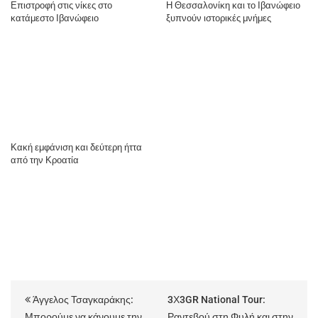
Επιστροφή στις νίκες στο
Η Θεσσαλονίκη και το Ιβανώφειο
κατάμεστο Ιβανώφειο
ξυπνούν ιστορικές μνήμες
Κακή εμφάνιση και δεύτερη ήττα
από την Κροατία
Άγγελος Τσαγκαράκης:
3Χ3GR National Tour:
Μπορούμε να κάνουμε την
Ραντεβού στη Φυλή και στην