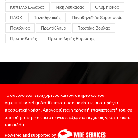
Κύπελλο Ελλάδας
Νίκη Λευκάδας
Ολυμπιακός
ΠΑΟΚ
Παναθηναϊκός
Παναθηναϊκός Superfoods
Πανιώνιος
Πρωτάθλημα
Πρωτέας Βούλας
Πρωταθλητής
Πρωταθλητής Ευρώπης
Το σύνολο του περιεχομένου και των υπηρεσιών του
Agapotobasket.gr διατίθεται στους επισκέπτες αυστηρά για
προσωπική χρήση. Απαγορεύεται η χρήση ή επανεκπομπή του, σε
οποιοδήποτε μέσο, μετά ή άνευ επεξεργασίας, χωρίς γραπτή άδεια
του εκδότη.
Powered and supported by