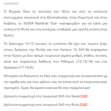
comment
Ο Βορράς δίνει τη σκυτάλη στο Νότο και από τα απόλυτα
επιτυχημένα τουρνουά στη Θεσσαλονίκη, στην Κομοτηνή και στην
Καβάλα, το 3x3GR National Tour «κατηφορίζει» για να κάνει μια
στάση στη Φυλή και στη συνέχεια, σταδιακά, μια τριπλή στάση στην
Κρήτη.
Το διάστημα 10-12 Ιουνίου το μπάσκετ θα έχει τον πρώτο λόγο
στους δρόμους της Φυλής και των Χανίων. Το 3×3 θα παραμείνει
στην Κρήτη με δύο ακόμη τουρνουά γεμάτα ρυθμό, πάθος, ένταση,
αλλά και παρεϊστικη διάθεση στο Ρέθυμνο (12-13/16) και στο
Ηράκλειο (17-19/6).
Μπορείτε να δηλώσετε τη δική σας συμμετοχή και να αγωνιστείτε με
την ομάδα σας και τους φίλους σας σε όποιο από τα τουρνουά εσείς
προτιμάτε. Εμείς θα είμαστε εκεί και θα σας περιμένουμε!
Δηλώστε συμμετοχή στο τουρνουά 3×3 στα Χανιά
ΕΔΩ
Δηλώστε συμμετοχή στο τουρνουά 3×3 στη Φυλή
ΕΔΩ