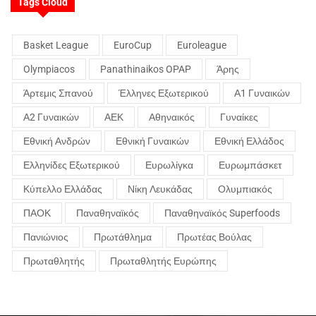
Tags Cloud
Basket League
EuroCup
Euroleague
Olympiacos
Panathinaikos OPAP
Άρης
Άρτεμις Σπανού
Έλληνες Εξωτερικού
Α1 Γυναικών
Α2 Γυναικών
ΑΕΚ
Αθηναικός
Γυναίκες
Εθνική Ανδρών
Εθνική Γυναικών
Εθνική Ελλάδος
Ελληνίδες Εξωτερικού
Ευρωλίγκα
Ευρωμπάσκετ
Κύπελλο Ελλάδας
Νίκη Λευκάδας
Ολυμπιακός
ΠΑΟΚ
Παναθηναϊκός
Παναθηναϊκός Superfoods
Πανιώνιος
Πρωτάθλημα
Πρωτέας Βούλας
Πρωταθλητής
Πρωταθλητής Ευρώπης