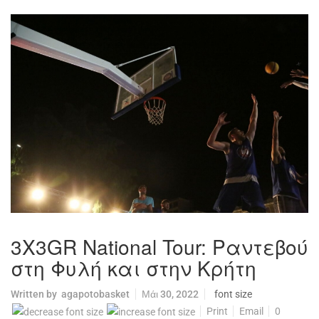
3Χ3GR National Tour: Ραντεβού
στη Φυλή και στην Κρήτη
Written by
agapotobasket
Μάι 30, 2022
font size
Print
Email
0