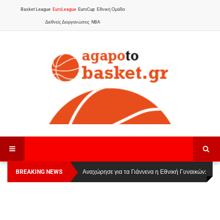
Basket League
EuroLeague
EuroCup
Εθνική Ομάδα
Διεθνείς Διοργανώσεις
NBA
BREAKING NEWS
Οι Πάνθηρες Καβάλας στην Women Basketball
Αναχώρησε για τα Γιάννενα η Εθνική Γυναικών
:
League 1