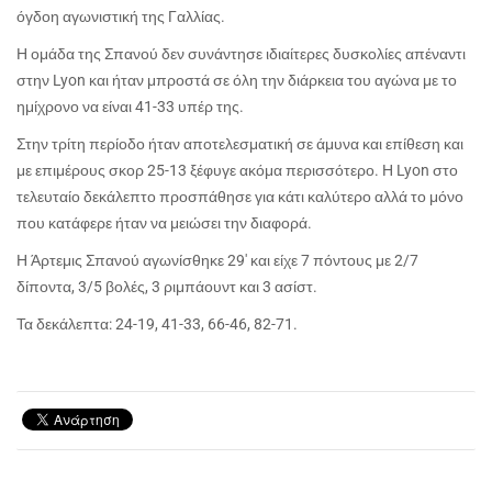
όγδοη αγωνιστική της Γαλλίας.
Η ομάδα της Σπανού δεν συνάντησε ιδιαίτερες δυσκολίες απέναντι
στην Lyon και ήταν μπροστά σε όλη την διάρκεια του αγώνα με το
ημίχρονο να είναι 41-33 υπέρ της.
Στην τρίτη περίοδο ήταν αποτελεσματική σε άμυνα και επίθεση και
με επιμέρους σκορ 25-13 ξέφυγε ακόμα περισσότερο. Η Lyon στο
τελευταίο δεκάλεπτο προσπάθησε για κάτι καλύτερο αλλά το μόνο
που κατάφερε ήταν να μειώσει την διαφορά.
Η Άρτεμις Σπανού αγωνίσθηκε 29' και είχε 7 πόντους με 2/7
δίποντα, 3/5 βολές, 3 ριμπάουντ και 3 ασίστ.
Τα δεκάλεπτα: 24-19, 41-33, 66-46, 82-71.