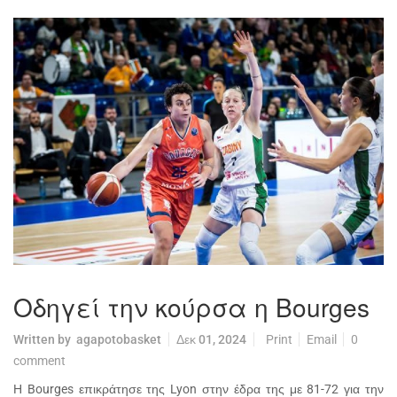
Οδηγεί την κούρσα η Bourges
Written by
agapotobasket
Δεκ 01, 2024
Print
Email
0
comment
Η Bourges επικράτησε της Lyon στην έδρα της με 81-72 για την