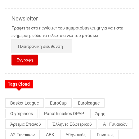
Newsletter
Γραφτείτε στο newletter του agapotobasket.gr για να είστε
ενήμεροι με όλα τα τελευταία νέα του μπάσκετ
Tags Cloud
Basket League
EuroCup
Euroleague
Olympiacos
Panathinaikos OPAP
Άρης
Άρτεμις Σπανού
Έλληνες Εξωτερικού
Α1 Γυναικών
Α2 Γυναικών
ΑΕΚ
Αθηναικός
Γυναίκες