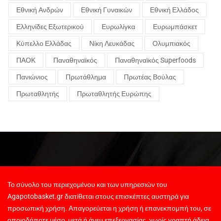
Εθνική Ανδρών
Εθνική Γυναικών
Εθνική Ελλάδος
Ελληνίδες Εξωτερικού
Ευρωλίγκα
Ευρωμπάσκετ
Κύπελλο Ελλάδας
Νίκη Λευκάδας
Ολυμπιακός
ΠΑΟΚ
Παναθηναϊκός
Παναθηναϊκός Superfoods
Πανιώνιος
Πρωτάθλημα
Πρωτέας Βούλας
Πρωταθλητής
Πρωταθλητής Ευρώπης
Το σύνολο του περιεχομένου και των υπηρεσιών του
Agapotobasket.gr διατίθεται στους επισκέπτες αυστηρά για
προσωπική χρήση. Απαγορεύεται η χρήση ή επανεκπομπή του, σε
οποιοδήποτε μέσο, μετά ή άνευ επεξεργασίας, χωρίς γραπτή άδεια