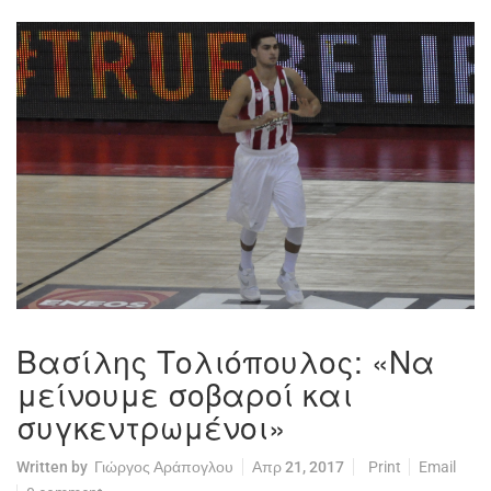
Βασίλης Τολιόπουλος: «Να
μείνουμε σοβαροί και
συγκεντρωμένοι»
Written by
Γιώργος Αράπογλου
Απρ 21, 2017
Print
Email