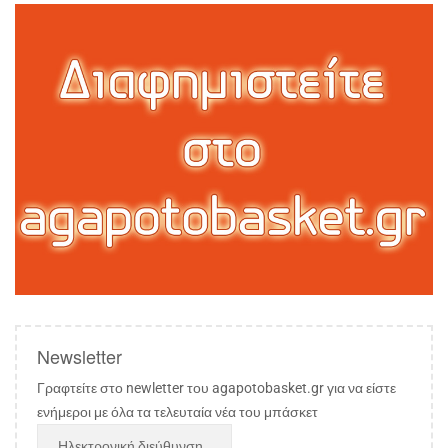
Newsletter
Γραφτείτε στο newletter του agapotobasket.gr για να είστε
ενήμεροι με όλα τα τελευταία νέα του μπάσκετ