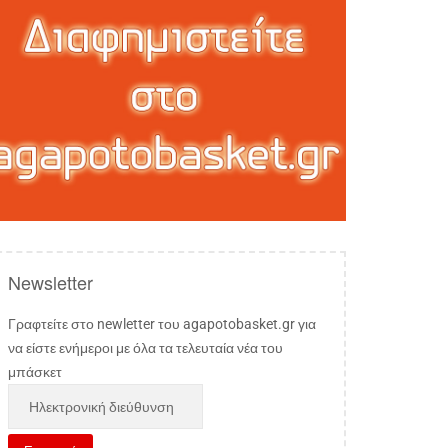
Newsletter
Γραφτείτε στο newletter του agapotobasket.gr για
να είστε ενήμεροι με όλα τα τελευταία νέα του
μπάσκετ