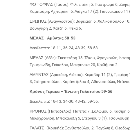
ΦΟ ΤΟΥΦΑΣ (Τάσος): Φιλιππάκη 5, Παστρωμά 6, Ζαφεί
Καμπούρη, Αχπαράκη 6, Λιάγκα 17 (2), Γιαννακάκου 11 (
ΩΡΩΠΟΣ (Αναγνώστου): Βαφειάδη 6, Χαλικοπούλου 10, 
Βούλγαρη 2, Χατζή 6, Φέκα 6.
ΜΕΛΑΣ - Αμύντας 58-53
Δεκάλεπτα: 18-11, 36-24, 48-39, 58-53.
ΜΕΛΑΣ (Δέδε): Σκεπετάρη 13, Τέκου, Φραγκούλη, Ιντσ
Τρυφωνίδη, Γιάκαλου, Μακρυνίκα 20, Κριθήμου 2.
ΑΜΥΝΤΑΣ (Δρακάκη, Λιάκου): Κεμαβόρ 11 (2), Τριμέρη 1
3, Σιδηροπούλου, Καράντζαλου 4, Αθανασούλια, Ντάνου
Κρόνος Γέρακα – Ένωση Γαλατσίου 59-56
Δεκάλεπτα: 18-13, 34-30, 48-42, 59-56.
ΚΡΟΝΟΣ (Παπαδέλος): Παππά 7, Σολωμού 6, Κασίμη 6, Α
Μελαχροινίδη, Μπακαλέξη 5, Στεργίου 3 (1), Τσουλούφη
ΓΑΛΑΤΣΙ (Κουκής): Ξανθοπούλου 2, Παγώνη 8, Θεοδωρακ