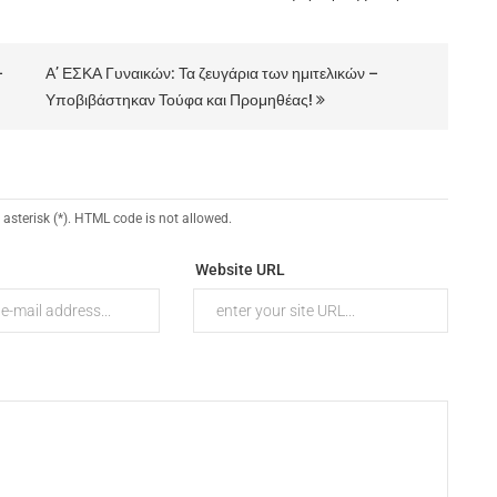
–
Α’ ΕΣΚΑ Γυναικών: Τα ζευγάρια των ημιτελικών –
Υποβιβάστηκαν Τούφα και Προμηθέας!
 asterisk (*). HTML code is not allowed.
Website URL