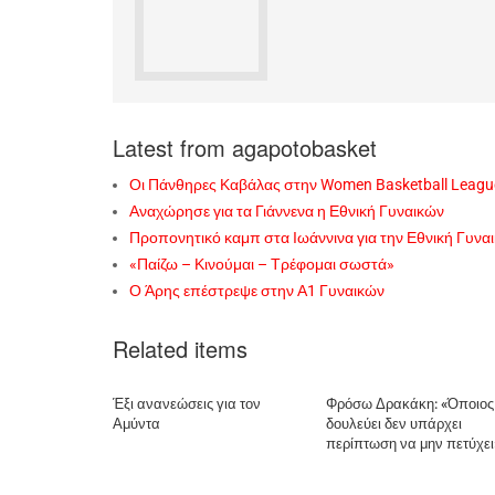
Latest from agapotobasket
Οι Πάνθηρες Καβάλας στην Women Basketball Leagu
Αναχώρησε για τα Γιάννενα η Εθνική Γυναικών
Προπονητικό καμπ στα Ιωάννινα για την Εθνική Γυνα
«Παίζω – Κινούμαι – Τρέφομαι σωστά»
Ο Άρης επέστρεψε στην Α1 Γυναικών
Related items
Έξι ανανεώσεις για τον
Φρόσω Δρακάκη: «Όποιος
Αμύντα
δουλεύει δεν υπάρχει
περίπτωση να μην πετύχει