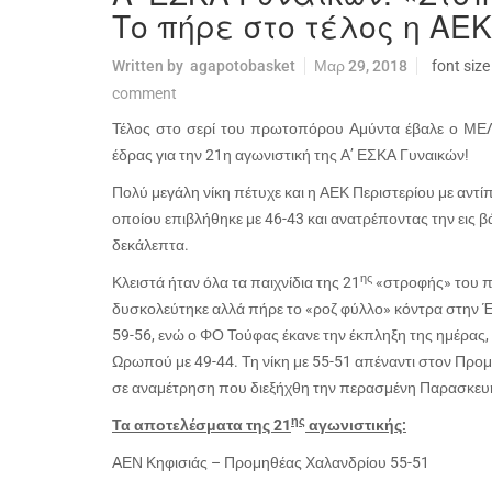
Το πήρε στο τέλος η ΑΕΚ
Written by
agapotobasket
Μαρ 29, 2018
font size
comment
Τέλος στο σερί του πρωτοπόρου Αμύντα έβαλε ο ΜΕΛ
έδρας για την 21η αγωνιστική της Α’ ΕΣΚΑ Γυναικών!
Πολύ μεγάλη νίκη πέτυχε και η ΑΕΚ Περιστερίου με αντ
οποίου επιβλήθηκε με 46-43 και ανατρέποντας την εις β
δεκάλεπτα.
ης
Κλειστά ήταν όλα τα παιχνίδια της 21
«στροφής» του π
δυσκολεύτηκε αλλά πήρε το «ροζ φύλλο» κόντρα στην 
59-56, ενώ ο ΦΟ Τούφας έκανε την έκπληξη της ημέρας,
Ωρωπού με 49-44. Τη νίκη με 55-51 απέναντι στον Προ
σε αναμέτρηση που διεξήχθη την περασμένη Παρασκευή
ης
Τα αποτελέσματα της 21
αγωνιστικής:
ΑΕΝ Κηφισιάς – Προμηθέας Χαλανδρίου 55-51