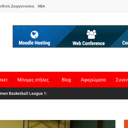
ιεθνείς Διοργανώσεις
NBA
σκετ
Μόνιμες στήλες
Blog
Αφιερώματα
Συνεν
 Basketball League 1
θνική Γυναικών
: