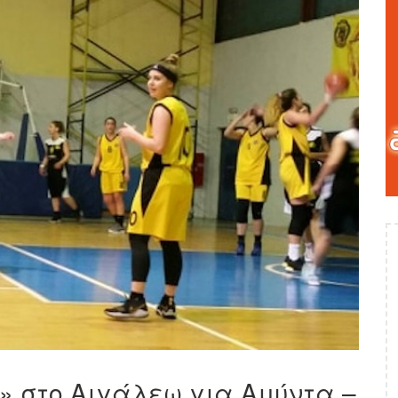
π» στο Αιγάλεω για Αμύντα –