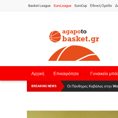
Basket League
EuroLeague
EuroCup
Εθνική Ομάδα
Δ
Αρχική
Επικαιρότητα
Γυναικείο μπά
Οι Πάνθηρες Καβάλας στην Women
Αναχώρησε για τα Γιάννενα η Ε
BREAKING NEWS