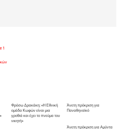
e 1
ικών
Φρόσω Δρακάκη: «Η Εθνική
Άνετη πρόκριση για
ομάδα Κωφών είναι μια
Παναθηναϊκό
»
γροθιά και έχει το πνεύμα του
νικητή»
Άνετη πρόκριση για Αμύντα