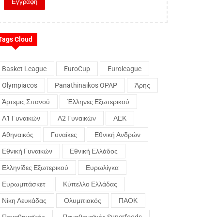
Tags Cloud
Basket League
EuroCup
Euroleague
Olympiacos
Panathinaikos OPAP
Άρης
Άρτεμις Σπανού
Έλληνες Εξωτερικού
Α1 Γυναικών
Α2 Γυναικών
ΑΕΚ
Αθηναικός
Γυναίκες
Εθνική Ανδρών
Εθνική Γυναικών
Εθνική Ελλάδος
Ελληνίδες Εξωτερικού
Ευρωλίγκα
Ευρωμπάσκετ
Κύπελλο Ελλάδας
Νίκη Λευκάδας
Ολυμπιακός
ΠΑΟΚ