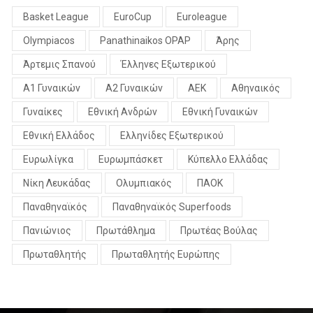
Basket League
EuroCup
Euroleague
Olympiacos
Panathinaikos OPAP
Άρης
Άρτεμις Σπανού
Έλληνες Εξωτερικού
Α1 Γυναικών
Α2 Γυναικών
ΑΕΚ
Αθηναικός
Γυναίκες
Εθνική Ανδρών
Εθνική Γυναικών
Εθνική Ελλάδος
Ελληνίδες Εξωτερικού
Ευρωλίγκα
Ευρωμπάσκετ
Κύπελλο Ελλάδας
Νίκη Λευκάδας
Ολυμπιακός
ΠΑΟΚ
Παναθηναϊκός
Παναθηναϊκός Superfoods
Πανιώνιος
Πρωτάθλημα
Πρωτέας Βούλας
Πρωταθλητής
Πρωταθλητής Ευρώπης