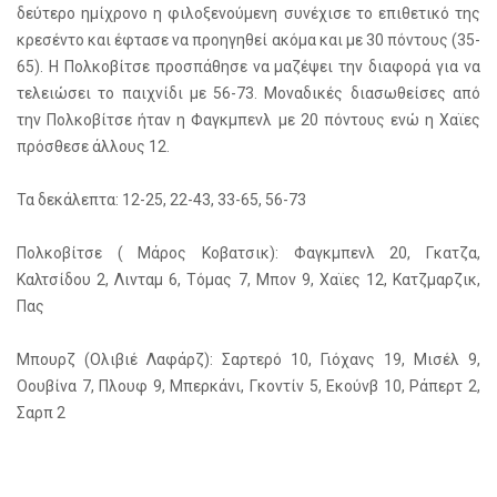
δεύτερο ημίχρονο η φιλοξενούμενη συνέχισε το επιθετικό της
κρεσέντο και έφτασε να προηγηθεί ακόμα και με 30 πόντους (35-
65). Η Πολκοβίτσε προσπάθησε να μαζέψει την διαφορά για να
τελειώσει το παιχνίδι με 56-73. Μοναδικές διασωθείσες από
την Πολκοβίτσε ήταν η Φαγκμπενλ με 20 πόντους ενώ η Χαϊες
πρόσθεσε άλλους 12.
Τα δεκάλεπτα: 12-25, 22-43, 33-65, 56-73
Πολκοβίτσε ( Μάρος Κοβατσικ): Φαγκμπενλ 20, Γκατζα,
Καλτσίδου 2, Λινταμ 6, Τόμας 7, Μπον 9, Χαϊες 12, Κατζμαρζικ,
Πας
Μπουρζ (Ολιβιέ Λαφάρζ): Σαρτερό 10, Γιόχανς 19, Μισέλ 9,
Οουβίνα 7, Πλουφ 9, Μπερκάνι, Γκοντίν 5, Εκούνβ 10, Ράπερτ 2,
Σαρπ 2