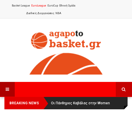
Basket League
EuroLeague
EuroCup
Εθνική Ομάδα
Διεθνείς Διοργανώσεις
NBA
BREAKING NEWS
Οι Πάνθηρες Καβάλας στην Women
Αναχώρησε για τα Γιάννενα η Εθνική
Basketball League 1
Γυναικών
: