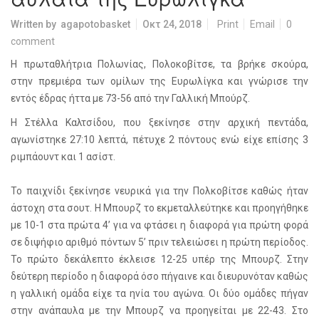
Written by
agapotobasket
Οκτ 24, 2018
Print
Email
0
comment
Η πρωταθλήτρια Πολωνίας, Πολοκοβίτσε, τα βρήκε σκούρα,
στην πρεμιέρα των ομίλων της Ευρωλίγκα και γνώρισε την
εντός έδρας ήττα με 73-56 από την Γαλλική Μπούρζ.
Η Στέλλα Καλτσίδου, που ξεκίνησε στην αρχική πεντάδα,
αγωνίστηκε 27:10 λεπτά, πέτυχε 2 πόντους ενώ είχε επίσης 3
ριμπάουντ και 1 ασίστ.
Το παιχνίδι ξεκίνησε νευρικά για την Πολκοβίτσε καθώς ήταν
άστοχη στα σουτ. Η Μπουρζ το εκμεταλλεύτηκε και προηγήθηκε
με 10-1 στα πρώτα 4’ για να φτάσει η διαφορά για πρώτη φορά
σε διψήφιο αριθμό πόντων 5’ πριν τελειώσει η πρώτη περίοδος.
Το πρώτο δεκάλεπτο έκλεισε 12-25 υπέρ της Μπουρζ. Στην
δεύτερη περίοδο η διαφορά όσο πήγαινε και διευρυνόταν καθώς
η γαλλική ομάδα είχε τα ηνία του αγώνα. Οι δύο ομάδες πήγαν
στην ανάπαυλα με την Μπουρζ να προηγείται με 22-43. Στο