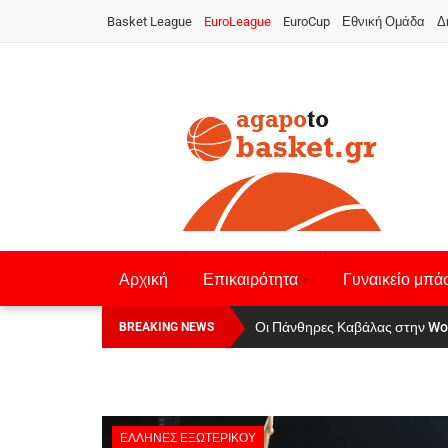
Basket League
EuroLeague
EuroCup
Εθνική Ομάδα
Δ
Αρχική
Επικαιρότητα
Γυναικείο μπά
Οι Πάνθηρες Καβάλας στην Women
Αναχώρησε για τα Γιάννενα η Ε
BREAKING NEWS
ΈΛΛΗΝΕΣ ΕΞΩΤΕΡΙΚΟΎ