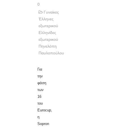
0
Γυναίκες
Έλληνες
εξωτερικού
Ελληνίδες
εξωτερικού
Πηνελόπη
Παυλοπούλου
Για
την
φάση
των
16
του
Eurocup,
η
Sopron