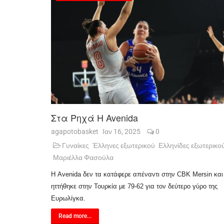
Στα Ρηχά Η Avenida
agapotobasket
Ιαν 16, 2025
0
Γυναίκες
Έλληνες εξωτερικού
Ελληνίδες εξωτερικο
Μαριέλλα Φασούλα
Η Avenida δεν τα κατάφερε απέναντι στην CBK Mersin και
ηττήθηκε στην Τουρκία με 79-62 για τον δεύτερο γύρο της
Ευρωλίγκα.
Read more...