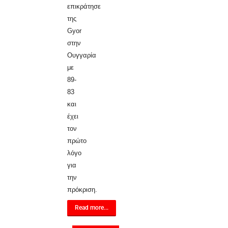
επικράτησε
της
Gyor
στην
Ουγγαρία
με
89-
83
και
έχει
τον
πρώτο
λόγο
για
την
πρόκριση.
Read more...