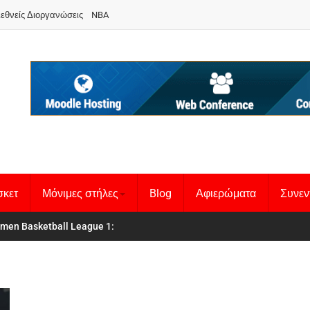
ιεθνείς Διοργανώσεις
NBA
σκετ
Μόνιμες στήλες
Blog
Αφιερώματα
Συνεν
 Basketball League 1
θνική Γυναικών
: