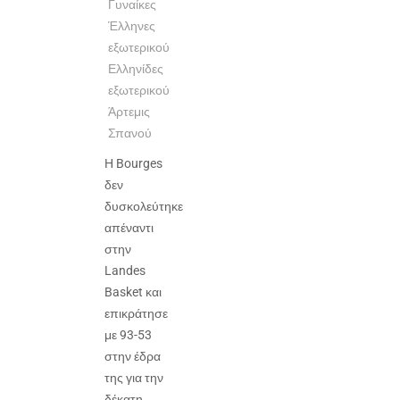
Γυναίκες
Έλληνες
εξωτερικού
Ελληνίδες
εξωτερικού
Άρτεμις
Σπανού
Η Bourges
δεν
δυσκολεύτηκε
απέναντι
στην
Landes
Basket και
επικράτησε
με 93-53
στην έδρα
της για την
δέκατη