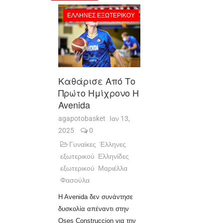
ΈΛΛΗΝΕΣ ΕΞΩΤΕΡΙΚΟΎ
Καθάρισε Από Το
Πρώτο Ημίχρονο Η
Avenida
agapotobasket
Ιαν 13,
2025
0
Γυναίκες
Έλληνες
εξωτερικού
Ελληνίδες
εξωτερικού
Μαριέλλα
Φασούλα
H Avenida δεν συνάντησε
δυσκολία απέναντι στην
Oses Construccion για την