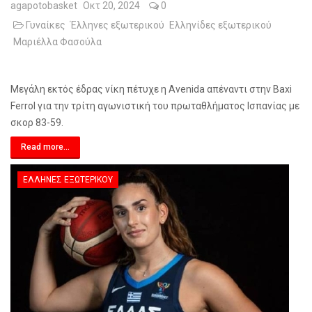
agapotobasket
Οκτ 20, 2024
0
Γυναίκες
Έλληνες εξωτερικού
Ελληνίδες εξωτερικού
Μαριέλλα Φασούλα
Μεγάλη εκτός έδρας νίκη πέτυχε η Avenida απέναντι στην Baxi
Ferrol για την τρίτη αγωνιστική του πρωταθλήματος Ισπανίας με
σκορ 83-59.
Read more...
ΈΛΛΗΝΕΣ ΕΞΩΤΕΡΙΚΟΎ