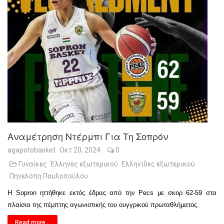
Αναμέτρηση Ντέρμπι Για Τη Σοπρόν
agapotobasket
Οκτ 20, 2024
0
Γυναίκες
Έλληνες εξωτερικού
Ελληνίδες εξωτερικού
Πηνελόπη Παυλοπούλου
Η Sopron ηττήθηκε εκτός έδρας από την Pecs με σκορ 62-59 στα
πλαίσια της πέμπτης αγωνιστικής του ουγγρικού πρωταθλήματος.
Read more...