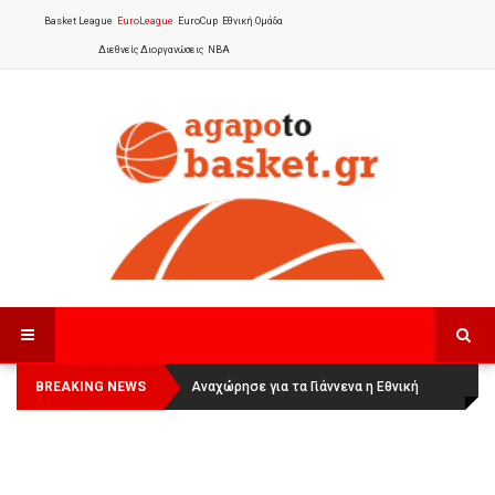
Basket League
EuroLeague
EuroCup
Εθνική Ομάδα
Διεθνείς Διοργανώσεις
NBA
BREAKING NEWS
Οι Πάνθηρες Καβάλας στην Women
Αναχώρησε για τα Γιάννενα η Εθνική
Basketball League 1
Γυναικών
: