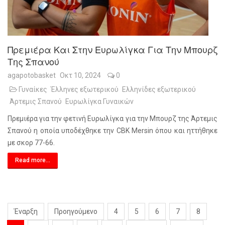
Πρεμιέρα Και Στην Ευρωλίγκα Για Την Μπουρζ
Της Σπανού
agapotobasket
Οκτ 10, 2024
0
Γυναίκες
Έλληνες εξωτερικού
Ελληνίδες εξωτερικού
Άρτεμις Σπανού
Ευρωλίγκα Γυναικών
Πρεμιέρα για την φετινή Ευρωλίγκα για την Μπουρζ της Άρτεμις
Σπανού η οποία υποδέχθηκε την CBK Mersin όπου και ηττήθηκε
με σκορ 77-66.
Read more...
Έναρξη
Προηγούμενο
4
5
6
7
8