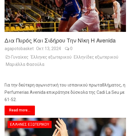
Δια Πυρός Και Σιδήρου Την Νίκη Η Avenida
agapotobasket
Οκτ 13, 2024
0
Γυναίκες
Έλληνες εξωτερικού
Ελληνίδες εξωτερικού
Μαριέλλα Φασούλα
Για την δεύτερη αγωνιστική του ισπανικού πρωταθλήματος, η
Perfumerias Avenida επικράτησε δύσκολα της Cadi La Seu με
61-52.
Read more...
ΈΛΛΗΝΕΣ ΕΞΩΤΕΡΙΚΟΎ