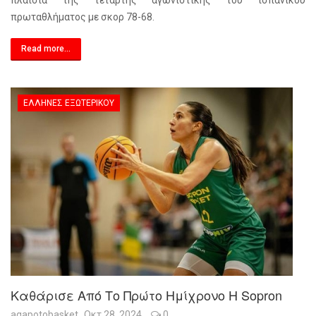
πλαίσια της τέταρτης αγωνιστικής του ισπανικού
πρωταθλήματος με σκορ 78-68.
Read more...
ΈΛΛΗΝΕΣ ΕΞΩΤΕΡΙΚΟΎ
Καθάρισε Από Το Πρώτο Ημίχρονο Η Sopron
agapotobasket
Οκτ 28, 2024
0