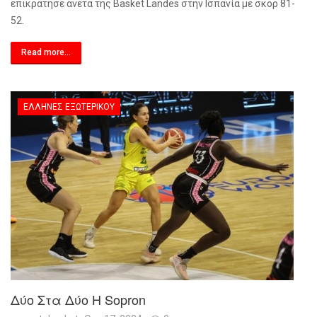
επικράτησε άνετα της Basket Landes στην Ισπανία με σκορ 81-
52.
Read more...
ΈΛΛΗΝΕΣ ΕΞΩΤΕΡΙΚΟΎ
Δύο Στα Δύο Η Sopron