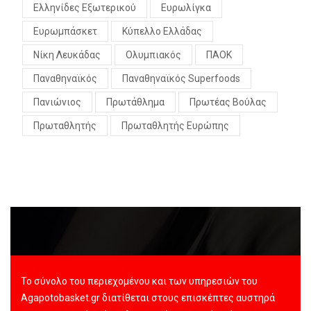
Ελληνίδες Εξωτερικού
Ευρωλίγκα
Ευρωμπάσκετ
Κύπελλο Ελλάδας
Νίκη Λευκάδας
Ολυμπιακός
ΠΑΟΚ
Παναθηναϊκός
Παναθηναϊκός Superfoods
Πανιώνιος
Πρωτάθλημα
Πρωτέας Βούλας
Πρωταθλητής
Πρωταθλητής Ευρώπης
Το σύνολο του περιεχομένου και των υπηρεσιών του
Agapotobasket.gr διατίθεται στους επισκέπτες αυστηρά