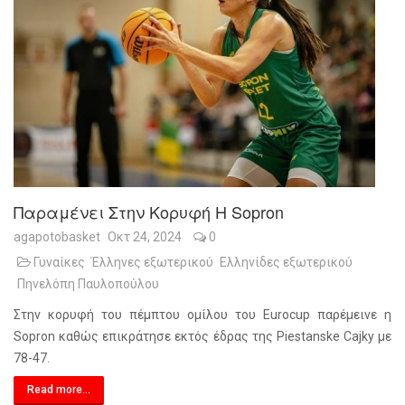
Παραμένει Στην Κορυφή Η Sopron
agapotobasket
Οκτ 24, 2024
0
Γυναίκες
Έλληνες εξωτερικού
Ελληνίδες εξωτερικού
Πηνελόπη Παυλοπούλου
Στην κορυφή του πέμπτου ομίλου του Eurocup παρέμεινε η
Sopron καθώς επικράτησε εκτός έδρας της Piestanske Cajky με
78-47.
Read more...