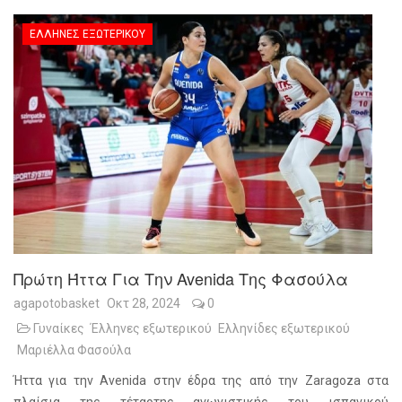
ΈΛΛΗΝΕΣ ΕΞΩΤΕΡΙΚΟΎ
Πρώτη Ήττα Για Την Avenida Της Φασούλα
agapotobasket
Οκτ 28, 2024
0
Γυναίκες
Έλληνες εξωτερικού
Ελληνίδες εξωτερικού
Μαριέλλα Φασούλα
Ήττα για την Avenida στην έδρα της από την Zaragoza στα