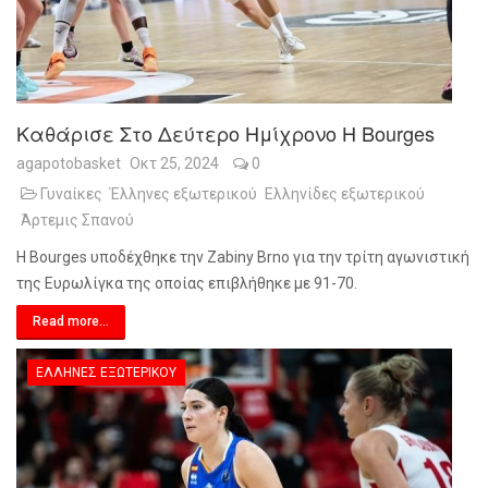
Καθάρισε Στο Δεύτερο Ημίχρονο Η Bourges
agapotobasket
Οκτ 25, 2024
0
Γυναίκες
Έλληνες εξωτερικού
Ελληνίδες εξωτερικού
Άρτεμις Σπανού
Η Bourges υποδέχθηκε την Zabiny Brno για την τρίτη αγωνιστική
της Ευρωλίγκα της οποίας επιβλήθηκε με 91-70.
Read more...
ΈΛΛΗΝΕΣ ΕΞΩΤΕΡΙΚΟΎ