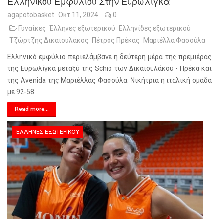
Ελληνικού Εμφυλίου Στην Ευρωλίγκα
agapotobasket
Οκτ 11, 2024
0
Γυναίκες
Έλληνες εξωτερικού
Ελληνίδες εξωτερικού
Τζώρτζης Δικαιουλάκος
Πέτρος Πρέκας
Μαριέλλα Φασούλα
Ελληνικό εμφύλιο περιελάμβανε η δεύτερη μέρα της πρεμιέρας
της Ευρωλίγκα μεταξύ της Schio των Δικαιουλάκου - Πρέκα και
της Avenida της Μαριέλλας Φασούλα. Νικήτρια η ιταλική ομάδα
με 92-58.
Read more...
ΈΛΛΗΝΕΣ ΕΞΩΤΕΡΙΚΟΎ