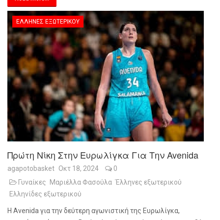
ΈΛΛΗΝΕΣ ΕΞΩΤΕΡΙΚΟΎ
Πρώτη Νίκη Στην Ευρωλίγκα Για Την Avenida
agapotobasket
Οκτ 18, 2024
0
Γυναίκες
Μαριέλλα Φασούλα
Έλληνες εξωτερικού
Ελληνίδες εξωτερικού
Η Avenida για την δεύτερη αγωνιστική της Ευρωλίγκα,