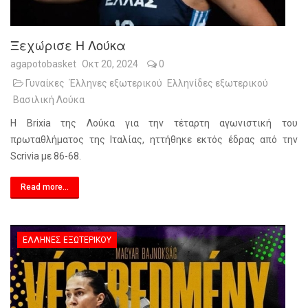
Ξεχώρισε Η Λούκα
agapotobasket
Οκτ 20, 2024
0
Γυναίκες
Έλληνες εξωτερικού
Ελληνίδες εξωτερικού
Βασιλική Λούκα
Η Brixia της Λούκα για την τέταρτη αγωνιστική του
πρωταθλήματος της Ιταλίας, ηττήθηκε εκτός έδρας από την
Scrivia με 86-68.
Read more...
ΈΛΛΗΝΕΣ ΕΞΩΤΕΡΙΚΟΎ