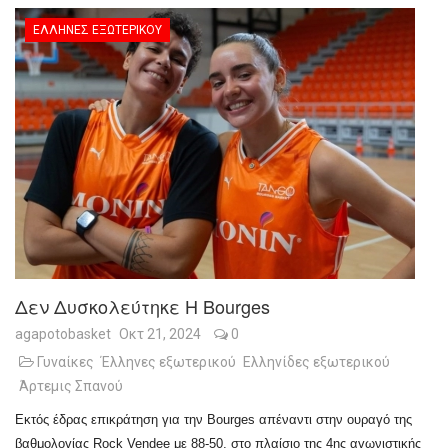
ΈΛΛΗΝΕΣ ΕΞΩΤΕΡΙΚΟΎ
Δεν Δυσκολεύτηκε Η Bourges
agapotobasket
Οκτ 21, 2024
0
Γυναίκες
Έλληνες εξωτερικού
Ελληνίδες εξωτερικού
Άρτεμις Σπανού
Εκτός έδρας επικράτηση για την Bourges απέναντι στην ουραγό της
βαθμολογίας Rock Vendee με 88-50, στο πλαίσιο της 4ης αγωνιστικής