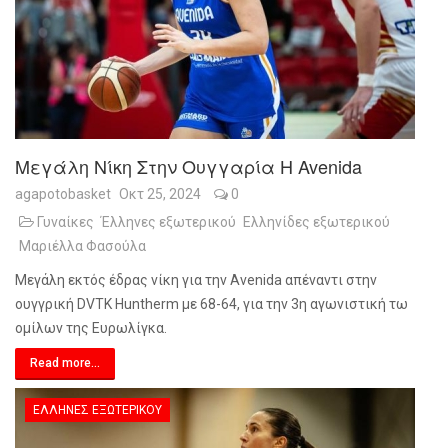
Μεγάλη Νίκη Στην Ουγγαρία Η Avenida
agapotobasket
Οκτ 25, 2024
0
Γυναίκες
Έλληνες εξωτερικού
Ελληνίδες εξωτερικού
Μαριέλλα Φασούλα
Μεγάλη εκτός έδρας νίκη για την Avenida απέναντι στην
ουγγρική DVTK Huntherm με 68-64, για την 3η αγωνιστική τω
ομίλων της Ευρωλίγκα.
Read more...
ΈΛΛΗΝΕΣ ΕΞΩΤΕΡΙΚΟΎ