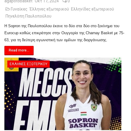
agapotobasket
Οκτ 17, 2024
0
Γυναίκες
Έλληνες εξωτερικού
Ελληνίδες εξωτερικού
Πηνελόπη Παυλοπούλου
Η Sopron της Παυλοπούλου έκανε το δύο στα δύο στο ξεκίνημα του
Eurocup καθώς επικράτησε στην Ουγγαρία της Charnay Basket με 75-
63, για τη δεύτερη αγωνιστική των ομίλων της διοργάνωσης.
Read more...
ΈΛΛΗΝΕΣ ΕΞΩΤΕΡΙΚΟΎ