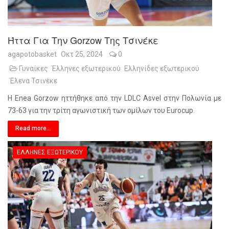
Ήττα Για Την Gorzow Της Τσινέκε
agapotobasket
Οκτ 25, 2024
0
Γυναίκες
Έλληνες εξωτερικού
Ελληνίδες εξωτερικού
Έλενα Τσινέκε
Η Enea Gorzow ηττήθηκε από την LDLC Asvel στην Πολωνία με
73-63 για την τρίτη αγωνιστική των ομίλων του Eurocup.
Read more...
ΈΛΛΗΝΕΣ ΕΞΩΤΕΡΙΚΟΎ