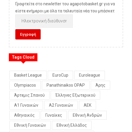
Γραφτείτε στο newletter του agapotobasket.gr για να
είστε ενήμεροι με όλα τα τελευταία νέα του μπάσκετ
Tags Cloud
Basket League
EuroCup
Euroleague
Olympiacos
Panathinaikos OPAP
Άρης
Άρτεμις Σπανού
Έλληνες Εξωτερικού
Α1 Γυναικών
Α2 Γυναικών
ΑΕΚ
Αθηναικός
Γυναίκες
Εθνική Ανδρών
Εθνική Γυναικών
Εθνική Ελλάδος