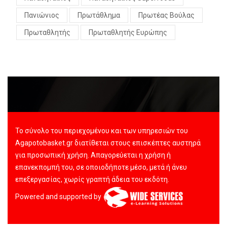
Πανιώνιος
Πρωτάθλημα
Πρωτέας Βούλας
Πρωταθλητής
Πρωταθλητής Ευρώπης
Το σύνολο του περιεχομένου και των υπηρεσιών του
Agapotobasket.gr διατίθεται στους επισκέπτες αυστηρά
για προσωπική χρήση. Απαγορεύεται η χρήση ή
επανεκπομπή του, σε οποιοδήποτε μέσο, μετά ή άνευ
επεξεργασίας, χωρίς γραπτή άδεια του εκδότη.
Powered and supported by