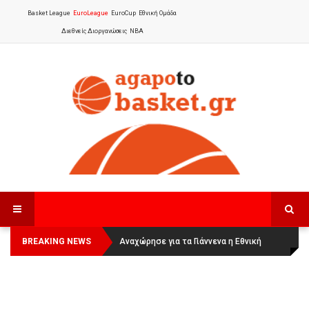
Basket League
EuroLeague
EuroCup
Εθνική Ομάδα
Διεθνείς Διοργανώσεις
NBA
BREAKING NEWS
Οι Πάνθηρες Καβάλας στην Women
Αναχώρησε για τα Γιάννενα η Εθνική
Basketball League 1
Γυναικών
: