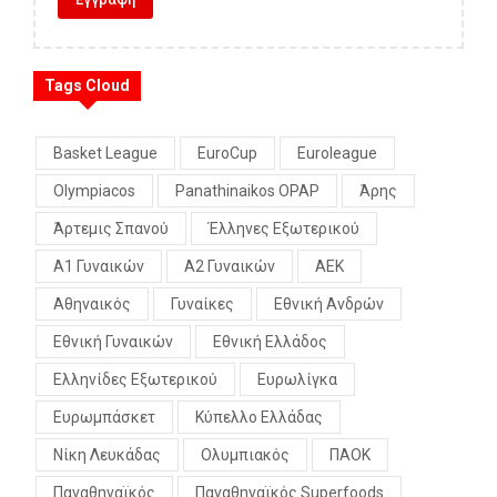
Tags Cloud
Basket League
EuroCup
Euroleague
Olympiacos
Panathinaikos OPAP
Άρης
Άρτεμις Σπανού
Έλληνες Εξωτερικού
Α1 Γυναικών
Α2 Γυναικών
ΑΕΚ
Αθηναικός
Γυναίκες
Εθνική Ανδρών
Εθνική Γυναικών
Εθνική Ελλάδος
Ελληνίδες Εξωτερικού
Ευρωλίγκα
Ευρωμπάσκετ
Κύπελλο Ελλάδας
Νίκη Λευκάδας
Ολυμπιακός
ΠΑΟΚ
Παναθηναϊκός
Παναθηναϊκός Superfoods