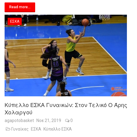
Read more...
ΕΣΚΑ
Κύπελλο ΕΣΚΑ Γυναικών: Στον Τελικό Ο Άρης
Χολαργού
agapotobasket
Νοε 21, 2019
0
Γυναίκες
ΕΣΚΑ
Κύπελλο ΕΣΚΑ