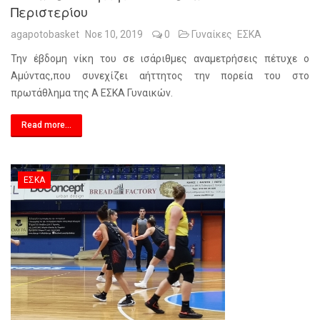
Περιστερίου
agapotobasket
Νοε 10, 2019
0
Γυναίκες
ΕΣΚΑ
Την έβδομη νίκη του σε ισάριθμες αναμετρήσεις πέτυχε ο
Αμύντας,που συνεχίζει αήττητος την πορεία του στο
πρωτάθλημα της Α ΕΣΚΑ Γυναικών.
Read more...
ΕΣΚΑ