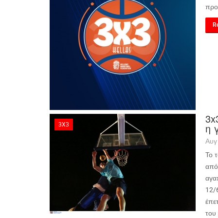
προ
Re
3x
3X3
η 
Αυγ
Το 
από 
αγα
12/
έπετ
του