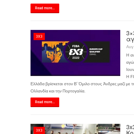
Read more...
3×
3X3
α
Αυγ
Η α
αγώ
Ιουν
Η F
Ελλάδα βρίσκεται στον Β’ Όμιλο στους Άνδρες μαζί με τη
Ολλανδία και την Πορτογαλία.
Read more...
3x
3X3
Κο