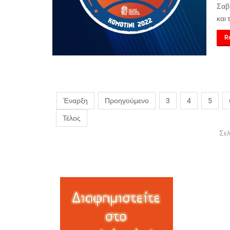
Σαβ
και 
Re
Έναρξη
Προηγούμενο
3
4
5
Τέλος
Σελ