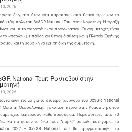
 10, 2026
πρώτα δείγματα ήταν κάτι παραπάνω από θετικά πριν καν το
ικό «τζάμπολ» του 3x3GR National Tour στην Κομοτηνή. Η πράξη
αίωσε και με το παραπάνω τα προγνωστικά. Οι συμμετοχές είχαν
 το «παρών» με πάθος και θετική διάθεσή και η Πλατεία Ειρήνης
όσμου και τη μουσική να έχει τη δική της συμμετοχή.
3GR National Tour: Ραντεβού στην
μοτηνή
 10, 2026
πάντα είναι έτοιμα για το δεύτερο τουρνουά του 3x3GR National
r. Mετά τη Θεσσαλονίκη, η σκυτάλη περνά στην Κομοτηνή, όπου
συμμετοχές ξεπέρασαν κάθε προσδοκία. Περισσότερες από 70
δες θα πατήσουν το δικό τους “παρκέ” σε κάθε κατηγορία. Το
otini 2022 – 3x3GR National Tour θα πραγματοποιηθεί το