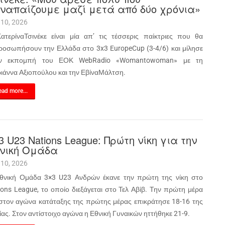
ναπαίζουμε μαζί μετά από δύο χρόνια»
 10, 2026
ατερίναΤσινέκε είναι μία απ’ τις τέσσερις παίκτριες που θα
ροσωπήσουν την Ελλάδα στο 3x3 EuropeCup (3-4/6) και μίλησε
ν εκπομπή του ΕΟΚ WebRadio «Womantowoman» με τη
ιάννα Αξιοπούλου και την ΕβίναΜάλτση.
ad more...
3 U23 Nations League: Πρώτη νίκη για την
νική Ομάδα
 10, 2026
θνική Ομάδα 3×3 U23 Ανδρών έκανε την πρώτη της νίκη στο
ions League, το οποίο διεξάγεται στο Τελ Αβίβ. Την πρώτη μέρα
 στον αγώνα κατάταξης της πρώτης μέρας επικράτησε 18-16 της
ίας. Στον αντίστοιχο αγώνα η Εθνική Γυναικών ηττήθηκε 21-9.