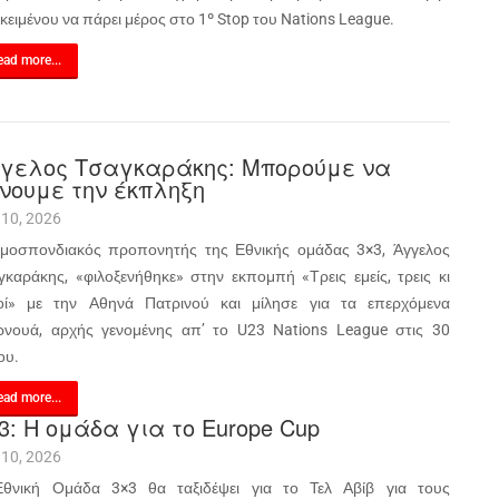
κειμένου να πάρει μέρος στο 1º Stop του Nations League.
ad more...
γελος Τσαγκαράκης: Μπορούμε να
νουμε την έκπληξη
 10, 2026
μοσπονδιακός προπονητής της Εθνικής ομάδας 3×3, Άγγελος
γκαράκης, «φιλοξενήθηκε» στην εκπομπή «Τρεις εμείς, τρεις κι
οί» με την Αθηνά Πατρινού και μίλησε για τα επερχόμενα
ρνουά, αρχής γενομένης απ’ το U23 Nations League στις 30
ου.
ad more...
3: Η ομάδα για το Europe Cup
 10, 2026
θνική Ομάδα 3×3 θα ταξιδέψει για το Τελ Αβίβ για τους