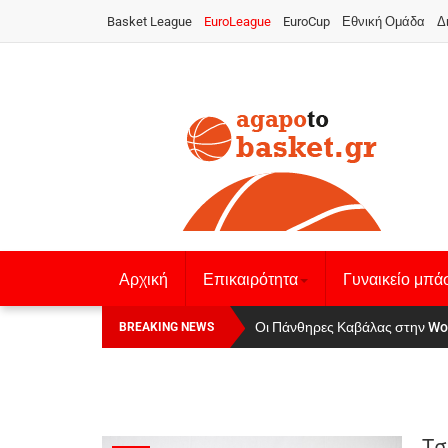
Basket League
EuroLeague
EuroCup
Εθνική Ομάδα
Δ
Αρχική
Επικαιρότητα
Γυναικείο μπά
Οι Πάνθηρες Καβάλας στην Women
Αναχώρησε για τα Γιάννενα η Ε
BREAKING NEWS
Τσ