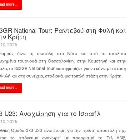
ad more...
3GR National Tour: Ραντεβού στη Φυλή και
ην Κρήτη
 10, 2026
ορράς δίνει τη σκυτάλη στο Νότο και από τα απόλυτα
τυχημένα τουρνουά στη Θεσσαλονίκη, στην Κομοτηνή και στην
λα, το 3x3GR National Tour «κατηφορίζει» για να κάνει μια στάση
Φυλή και στη συνέχεια, σταδιακά, μια τριπλή στάση στην Κρήτη.
ad more...
3 U23: Αναχώρηση για το Ισραήλ
 10, 2026
θνική Ομάδα 3×3 U23 είναι έτοιμη για την πρώτη αποστολή της.
ερα το απόγευμα αναχωρεί με προορισμό το Τελ Αβίβ,