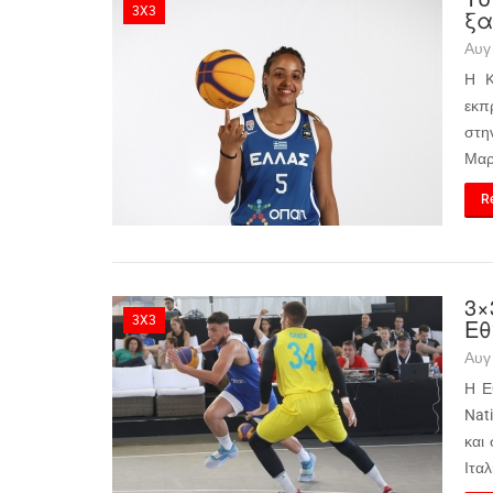
3X3
ξα
Αυγ
Η Κ
εκπ
στη
Μαρ
Re
3×
3X3
Εθ
Αυγ
Η Ε
Nat
και
Ιταλ