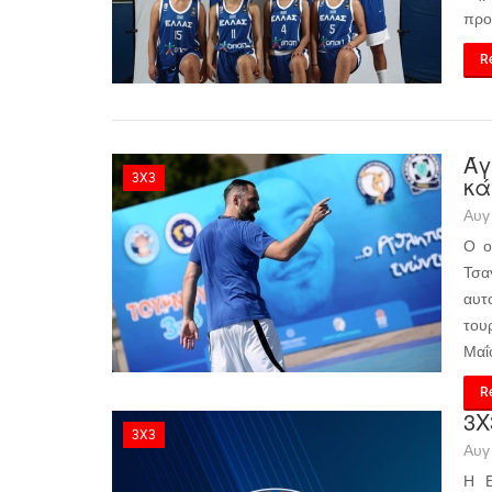
προ
Re
Άγ
3X3
κά
Αυγ
Ο ο
Τσα
αυτ
του
Μαΐ
Re
3Χ
3X3
Αυγ
Η Ε