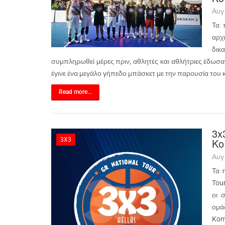
Αυγ
Τα 
αρχ
δικ
συμπληρωθεί μέρες πριν, αθλητές και αθλήτριες έδωσαν
έγινε ένα μεγάλο γήπεδο μπάσκετ με την παρουσία του κ
Read more...
3x
3X3
Κο
Αυγ
Τα 
Tou
οι 
ομά
Kom