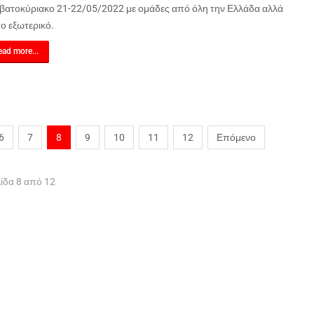
βατοκύριακο 21-22/05/2022 με ομάδες από όλη την Ελλάδα αλλά
το εξωτερικό.
ad more...
6
7
8
9
10
11
12
Επόμενο
ίδα 8 από 12