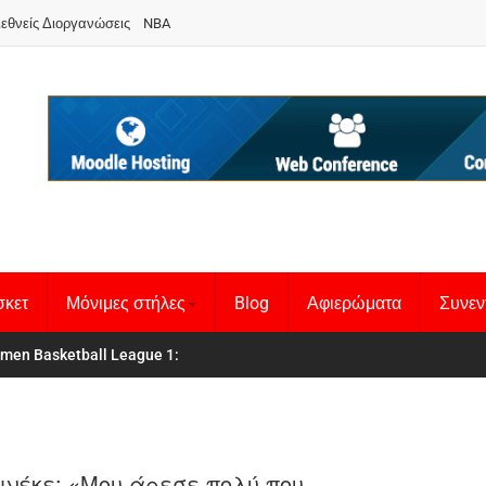
ιεθνείς Διοργανώσεις
NBA
σκετ
Μόνιμες στήλες
Blog
Αφιερώματα
Συνεν
 Basketball League 1
θνική Γυναικών
:
ινέκε: «Μου άρεσε πολύ που