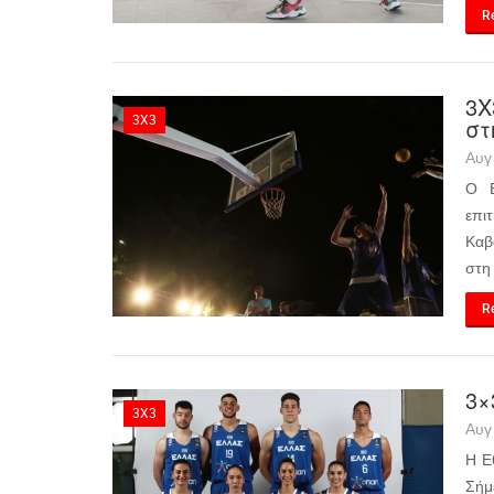
Re
3Χ
3X3
στ
Αυγ
Ο Β
επι
Καβά
στη 
Re
3×
3X3
Αυγ
Η Ε
Σήμ