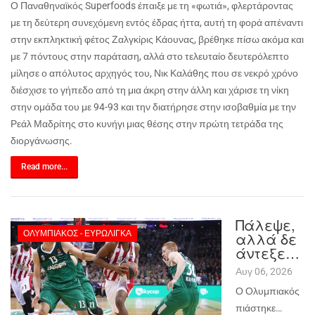
Ο Παναθηναϊκός
Superfoods
έπαιξε με τη «φωτιά», φλερτάροντας
με τη δεύτερη συνεχόμενη εντός έδρας ήττα, αυτή τη φορά απέναντι
στην εκπληκτική φέτος Ζαλγκίρις Κάουνας, βρέθηκε πίσω ακόμα και
με 7 πόντους στην παράταση, αλλά στο τελευταίο δευτερόλεπτο
μίλησε ο απόλυτος αρχηγός του, Νικ Καλάθης που σε νεκρό χρόνο
διέσχισε το γήπεδο από τη μια άκρη στην άλλη και χάρισε τη νίκη
στην ομάδα του με 94-93 και την διατήρησε στην ισοβαθμία με την
Ρεάλ Μαδρίτης στο κυνήγι μιας θέσης στην πρώτη τετράδα της
διοργάνωσης.
Read more...
Πάλεψε,
ΟΛΥΜΠΙΑΚΌΣ - ΕΥΡΩΛΊΓΚΑ
αλλά δε
άντεξε…
Αυγ 06, 2026
Ο Ολυμπιακός
πιάστηκε…