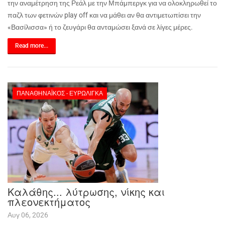
την αναμέτρηση της Ρεάλ με την Μπάμπεργκ για να ολοκληρωθεί το
παζλ των φετινών
play
off
και να μάθει αν θα αντιμετωπίσει την
«Βασίλισσα» ή το ζευγάρι θα ανταμώσει ξανά σε λίγες μέρες.
Read more...
ΠΑΝΑΘΗΝΑΪΚΌΣ - ΕΥΡΩΛΊΓΚΑ
Καλάθης... λύτρωσης, νίκης και
πλεονεκτήματος
Αυγ 06, 2026