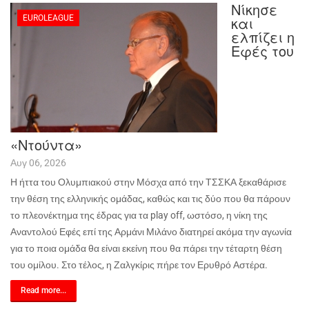
Νίκησε
EUROLEAGUE
και
ελπίζει η
Εφές του
«Ντούντα»
Αυγ 06, 2026
Η ήττα του Ολυμπιακού στην Μόσχα από την ΤΣΣΚΑ ξεκαθάρισε
την θέση της ελληνικής ομάδας, καθώς και τις δύο που θα πάρουν
το πλεονέκτημα της έδρας για τα
play
off
, ωστόσο, η νίκη της
Αναντολού Εφές επί της Αρμάνι Μιλάνο διατηρεί ακόμα την αγωνία
για το ποια ομάδα θα είναι εκείνη που θα πάρει την τέταρτη θέση
του ομίλου. Στο τέλος, η Ζαλγκίρις πήρε τον Ερυθρό Αστέρα.
Read more...