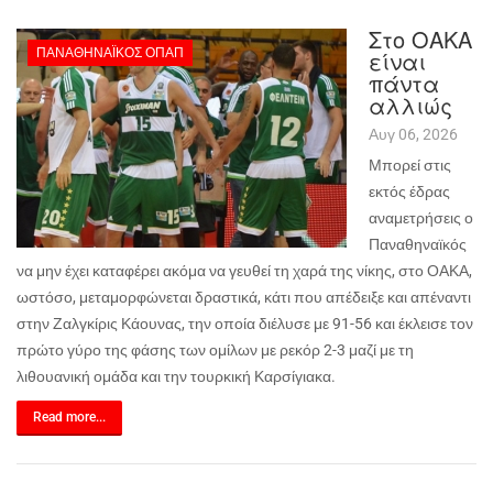
Στο ΟΑΚΑ
ΠΑΝΑΘΗΝΑΪΚΌΣ ΟΠΑΠ
είναι
πάντα
αλλιώς
Αυγ 06, 2026
Μπορεί στις
εκτός έδρας
αναμετρήσεις ο
Παναθηναϊκός
να μην έχει καταφέρει ακόμα να γευθεί τη χαρά της νίκης, στο ΟΑΚΑ,
ωστόσο, μεταμορφώνεται δραστικά, κάτι που απέδειξε και απέναντι
στην Ζαλγκίρις Κάουνας, την οποία διέλυσε με 91-56 και έκλεισε τον
πρώτο γύρο της φάσης των ομίλων με ρεκόρ 2-3 μαζί με τη
λιθουανική ομάδα και την τουρκική Καρσίγιακα.
Read more...