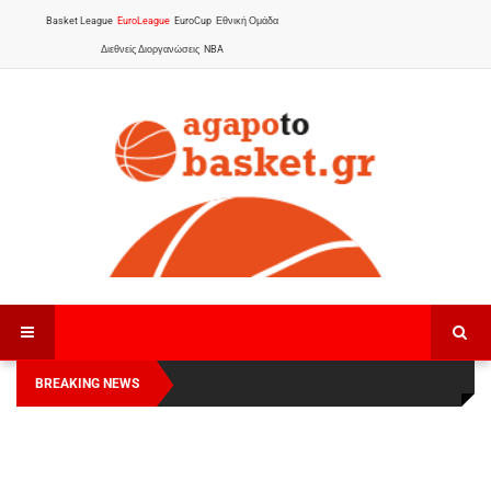
Basket League
EuroLeague
EuroCup
Εθνική Ομάδα
Διεθνείς Διοργανώσεις
NBA
BREAKING NEWS
Οι Πάνθηρες Καβάλας στην Women Basketball
Αναχώρησε για τα Γιάννενα η Εθνική Γυναικών
:
League 1