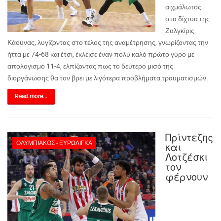
αιχμάλωτος
στα δίχτυα της
Ζαλγκίρις
Κάουνας, λυγίζοντας στο τέλος της αναμέτρησης, γνωρίζοντας την
ήττα με 74-68 και έτσι, έκλεισε έναν πολύ καλό πρώτο γύρο με
απολογισμό 11-4, ελπίζοντας πως το δεύτερο μισό της
διοργάνωσης θα τον βρει με λιγότερα προβλήματα τραυματισμών.
Read more...
Πρίντεζης
ΟΛΥΜΠΙΑΚΌΣ - ΕΥΡΩΛΊΓΚΑ
και
Λοτζέσκι
τον
φέρνουν