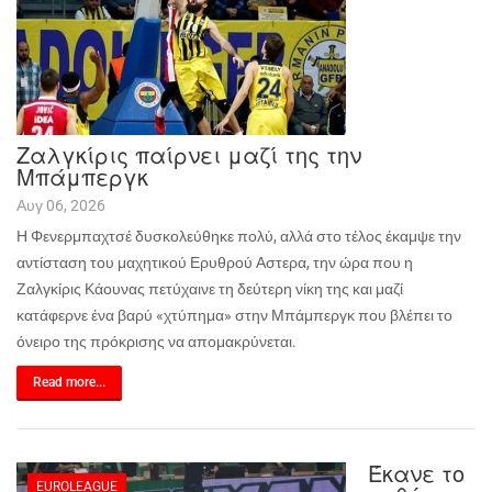
Ζαλγκίρις παίρνει μαζί της την
Μπάμπεργκ
Αυγ 06, 2026
Η Φενερμπαχτσέ δυσκολεύθηκε πολύ, αλλά στο τέλος έκαμψε την
αντίσταση του μαχητικού Ερυθρού Αστερα, την ώρα που η
Ζαλγκίρις Κάουνας πετύχαινε τη δεύτερη νίκη της και μαζί
κατάφερνε ένα βαρύ «χτύπημα» στην Μπάμπεργκ που βλέπει το
όνειρο της πρόκρισης να απομακρύνεται.
Read more...
Έκανε το
EUROLEAGUE