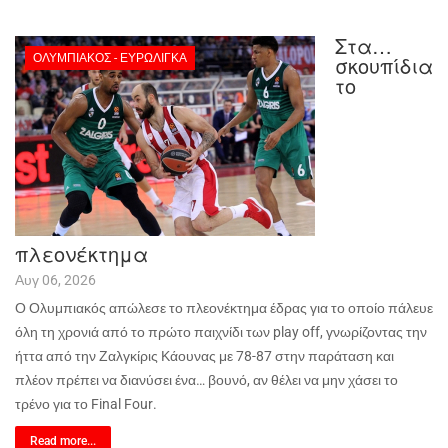
Στα…
ΟΛΥΜΠΙΑΚΌΣ - ΕΥΡΩΛΊΓΚΑ
σκουπίδια
το
πλεονέκτημα
Αυγ 06, 2026
Ο Ολυμπιακός απώλεσε το πλεονέκτημα έδρας για το οποίο πάλευε
όλη τη χρονιά από το πρώτο παιχνίδι των
play
off
, γνωρίζοντας την
ήττα από την Ζαλγκίρις Κάουνας με 78-87 στην παράταση και
πλέον πρέπει να διανύσει ένα… βουνό, αν θέλει να μην χάσει το
τρένο για το
Final
Four
.
Read more...