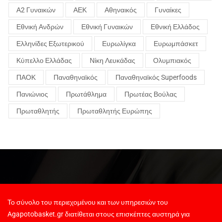
Α2 Γυναικών
ΑΕΚ
Αθηναικός
Γυναίκες
Εθνική Ανδρών
Εθνική Γυναικών
Εθνική Ελλάδος
Ελληνίδες Εξωτερικού
Ευρωλίγκα
Ευρωμπάσκετ
Κύπελλο Ελλάδας
Νίκη Λευκάδας
Ολυμπιακός
ΠΑΟΚ
Παναθηναϊκός
Παναθηναϊκός Superfoods
Πανιώνιος
Πρωτάθλημα
Πρωτέας Βούλας
Πρωταθλητής
Πρωταθλητής Ευρώπης
Το σύνολο του περιεχομένου και των υπηρεσιών του
Agapotobasket.gr διατίθεται στους επισκέπτες αυστηρά για