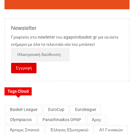
Newsletter
Γραφτείτε στο newletter του agapotobasket.gr για να είστε
ενήμεροι με όλα τα τελευταία νέα του μπάσκετ
Tags Cloud
Basket League
EuroCup
Euroleague
Olympiacos
Panathinaikos OPAP
Άρης
Άρτεμις Σπανού
Έλληνες Εξωτερικού
Α1 Γυναικών