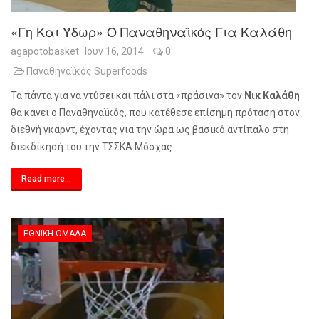
«Γη Και Ύδωρ» Ο Παναθηναϊκός Για Καλάθη
agapotobasket
Ιουν 16, 2014
0
Παναθηναϊκός Superfoods
Τα πάντα για να ντύσει και πάλι στα «πράσινα» τον
Νικ Καλάθη
θα κάνει ο Παναθηναϊκός, που κατέθεσε επίσημη πρόταση στον
διεθνή γκαρντ, έχοντας για την ώρα ως βασικό αντίπαλο στη
διεκδίκησή του την ΤΣΣΚΑ Μόσχας.
Read more...
ΕΘΝΙΚΉ ΟΜΆΔΑ