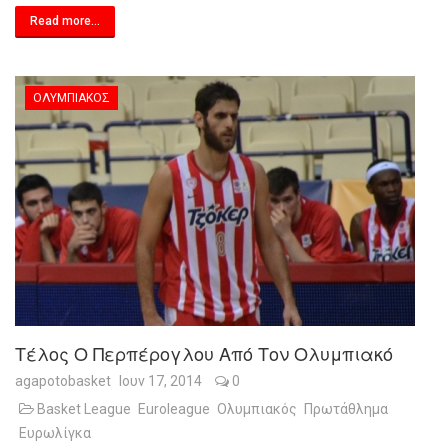
Read more...
ΟΛΥΜΠΙΑΚΌΣ
Τέλος Ο Περπέρογλου Από Τον Ολυμπιακό
agapotobasket
Ιουν 17, 2014
0
Basket League
Euroleague
Ολυμπιακός
Πρωτάθλημα
Ευρωλίγκα