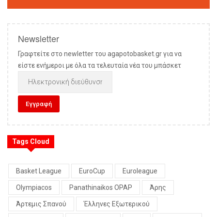
Newsletter
Γραφτείτε στο newletter του agapotobasket.gr για να
είστε ενήμεροι με όλα τα τελευταία νέα του μπάσκετ
Tags Cloud
Basket League
EuroCup
Euroleague
Olympiacos
Panathinaikos OPAP
Άρης
Άρτεμις Σπανού
Έλληνες Εξωτερικού