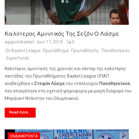
Καλύτερος Αμυντικός Της Σεζόν Ο Λάσμε
agapotobasket
Ιουν 17, 2014
0
Basket League
Πρωτάθλημα
Πρωταθλητής
Παναθηναϊκός
Superfoods
Καλύτερος αμυντικός της χρονιάς και σέντερ της καλύτερης
πεντάδας του Πρωταθλήματος
Basket League
ΟΠΑΠ
αναδείχθηκε ο
Στεφάν Λάσμε
του νταπλούχου
Παναθηναϊκού
,
που επικράτησε στη σχετική ψηφοφορία με μικρή διαφορά του
Μπράιαντ Ντάνστον του Ολυμπιακού.
Read more...
ΕΝΔΙΑΦΈΡΟΝΤΑ