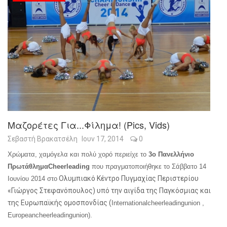
Μαζορέτες Για...φίλημα! (pics, Vids)
Σεβαστή Βρακατσέλη
Ιουν 17, 2014
0
Χρώματα, χαμόγελα και πολύ χορό περιείχε το
3ο Πανελλήνιο
Πρωτάθλημα
Cheerleading
που πραγματοποιήθηκε το Σάββατο 14
Ολυμπιακό Κέντρο Πυγμαχίας Περιστερίου
Ιουνίου 2014 στο
«Γιώργος Στεφανόπουλος) υπό την αιγίδα της Παγκόσμιας και
της Ευρωπαϊκής ομοσπονδίας (
International
cheerleading
union
,
European
cheerleading
union
).