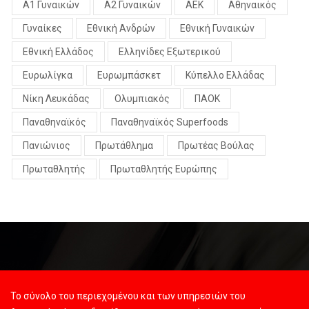
Α1 Γυναικών
Α2 Γυναικών
ΑΕΚ
Αθηναικός
Γυναίκες
Εθνική Ανδρών
Εθνική Γυναικών
Εθνική Ελλάδος
Ελληνίδες Εξωτερικού
Ευρωλίγκα
Ευρωμπάσκετ
Κύπελλο Ελλάδας
Νίκη Λευκάδας
Ολυμπιακός
ΠΑΟΚ
Παναθηναϊκός
Παναθηναϊκός Superfoods
Πανιώνιος
Πρωτάθλημα
Πρωτέας Βούλας
Πρωταθλητής
Πρωταθλητής Ευρώπης
Το σύνολο του περιεχομένου και των υπηρεσιών του