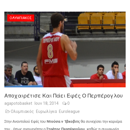
ΟΛΥΜΠΙΑΚΌΣ
Αποχαιρέτισε Και Πάει Εφές Ο Περπέρογλου
agapotobasket
Ιουν 18, 2014
0
Ολυμπιακός
Ευρωλίγκα
Euroleague
Στην Αναντολού Εφές του
Ντούσα ν Ίβκοβιτς
θα συνεχίσει την καριέρα
του , όπως αναμενόταν ο
Στράτος Περπέρογλου
, καθώς η συμφωνία