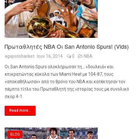
Πρωταθλητές NBA Οι San Antonio Spurs! (vids)
agapotobasket
Ιουν 16, 2014
0
NBA
Οι
San Antonio Spurs
ολοκλήρωσαν τη... «δουλειά» και
επικρατώντας εύκολα των
Miami Heat
με 104-87, τους
«αποκαθήλωσαν» από το θρόνο του
NBA
και κατέκτησαν τον
πέμπτο τίτλο του Πρωταθλητή της ιστορίας τους με συνολικό
σκορ 4-1.
Read more...
BLOG