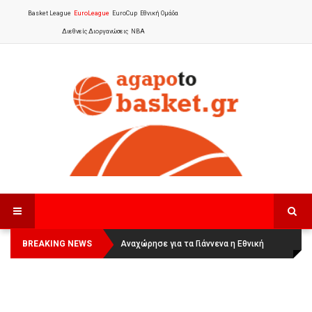
Basket League
EuroLeague
EuroCup
Εθνική Ομάδα
Διεθνείς Διοργανώσεις
NBA
BREAKING NEWS
Οι Πάνθηρες Καβάλας στην Women
Αναχώρησε για τα Γιάννενα η Εθνική
Basketball League 1
Γυναικών
: