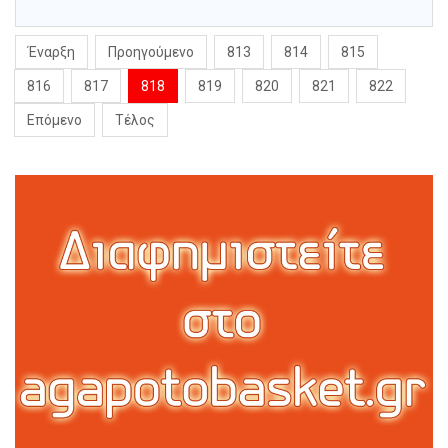
Έναρξη
Προηγούμενο
813
814
815
816
817
818
819
820
821
822
Επόμενο
Τέλος