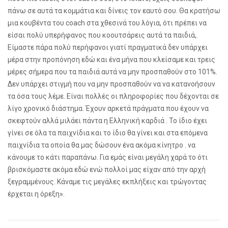
πάνω σε αυτά τα κομμάτια και δίνεις τον εαυτό σου. Θα κρατήσω
μια κουβέντα του coach στα χθεσινά του λόγια, ότι πρέπει να
είσαι πολύ υπερήφανος που κοουτσάρεις αυτά τα παιδιά,.
Είμαστε πάρα πολύ περήφανοι γιατί πραγματικά δεν υπάρχει
μέρα στην προπόνηση εδώ και ένα μήνα που κλείσαμε και τρεις
μέρες σήμερα που τα παιδιά αυτά να μην προσπαθούν στο 101%.
Δεν υπάρχει στιγμή που να μην προσπαθούν να να κατανοήσουν
τα όσα τους λέμε. Είναι πολλές οι πληροφορίες που δέχονται σε
λίγο χρονικό διάστημα. Έχουν αρκετά πράγματα που έχουν να
σκεφτούν αλλά μιλάει πάντα η Ελληνική καρδιά . Το ίδιο έχει
γίνει σε όλα τα παιχνίδια και το ίδιο θα γίνει και στα επόμενα
παιχνίδια τα οποία θα μας δώσουν ένα ακόμα κίνητρο . να
κάνουμε το κάτι παραπάνω. Για εμάς είναι μεγάλη χαρά το ότι
βρισκόμαστε ακόμα εδώ ενώ πολλοί μας είχαν από την αρχή
ξεγραμμένους. Κάναμε τις μεγάλες εκπλήξεις και τρώγοντας
έρχεται η όρεξη».