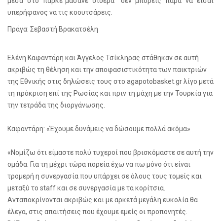
μέσα στο παρκέ"μασάνε σίδερα" δεν μπορείς παρά να είσαι
υπερήφανος να τις κοουτσάρεις.
Πράγα: Σεβαστή Βρακατσέλη
Ελένη Καφαντάρη και Άγγελος Τσίκληρας στάθηκαν σε αυτή
ακριβώς τη θέληση και την αποφασιστικότητα των παικτριών
της Εθνικής στις δηλώσεις τους στο agapotobasket.gr λίγο μετά
τη πρόκριση επί της Ρωσίας και πριν τη μάχη με την Τουρκία για
την τετράδα της διοργάνωσης.
Καφαντάρη: «Έχουμε δυνάμεις να δώσουμε πολλά ακόμα»
«Νομίζω ότι είμαστε πολύ τυχεροί που βρισκόμαστε σε αυτή την
ομάδα. Για τη μέχρι τώρα πορεία έχω να πω μόνο ότι είναι
τρομερή η συνεργασία που υπάρχει σε όλους τους τομείς και
μεταξύ το staff και σε συνεργασία με τα κορίτσια.
Ανταποκρίνονται ακριβώς και με αρκετά μεγάλη ευκολία θα
έλεγα, στις απαιτήσεις που έχουμε εμείς οι προπονητές.