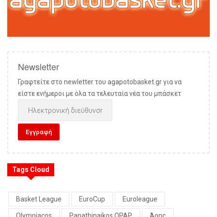
Newsletter
Γραφτείτε στο newletter του agapotobasket.gr για να
είστε ενήμεροι με όλα τα τελευταία νέα του μπάσκετ
Tags Cloud
Basket League
EuroCup
Euroleague
Olympiacos
Panathinaikos OPAP
Άρης