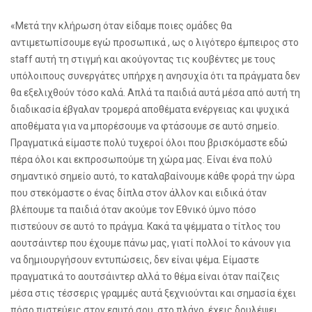
«Μετά την κλήρωση όταν είδαμε ποιες ομάδες θα
αντιμετωπίσουμε εγώ προσωπικά , ως ο λιγότερο έμπειρος στο
staff αυτή τη στιγμή και ακούγοντας τις κουβέντες με τους
υπόλοιπους συνεργάτες υπήρχε η ανησυχία ότι τα πράγματα δεν
θα εξελιχθούν τόσο καλά. Απλά τα παιδιά αυτά μέσα από αυτή τη
διαδικασία έβγαλαν τρομερά αποθέματα ενέργειας και ψυχικά
αποθέματα για να μπορέσουμε να φτάσουμε σε αυτό σημείο.
Πραγματικά είμαστε πολύ τυχεροί όλοι που βρισκόμαστε εδώ
πέρα όλοι και εκπροσωπούμε τη χώρα μας. Είναι ένα πολύ
σημαντικό σημείο αυτό, το καταλαβαίνουμε κάθε φορά την ώρα
που στεκόμαστε ο ένας δίπλα στον άλλον και ειδικά όταν
βλέπουμε τα παιδιά όταν ακούμε τον Εθνικό ύμνο πόσο
πιστεύουν σε αυτό το πράγμα. Κακά τα ψέμματα ο τίτλος του
αουτσάιντερ που έχουμε πάνω μας, γιατί πολλοί το κάνουν για
να δημιουργήσουν εντυπώσεις, δεν είναι ψέμα. Είμαστε
πραγματικά το αουτσάιντερ αλλά το θέμα είναι όταν παίζεις
μέσα στις τέσσερις γραμμές αυτά ξεχνιούνται και σημασία έχει
πόσο πιστεύεις στον εαυτό σου, στο πλάνο, έχεις δουλέψει