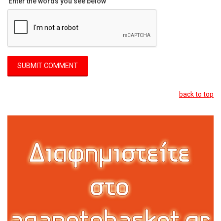
Enter the words you see below
back to top