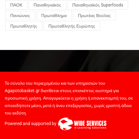
ΠΑΟΚ
Παναθηναϊκός
Παναθηναϊκός Superfoods
Πανιώνιος
Πρωτάθλημα
Πρωτέας Βούλας
Πρωταθλητής
Πρωταθλητής Ευρώπης
Το σύνολο του περιεχομένου και των υπηρεσιών του
Agapotobasket.gr διατίθεται στους επισκέπτες αυστηρά για
προσωπική χρήση. Απαγορεύεται η χρήση ή επανεκπομπή του, σε
οποιοδήποτε μέσο, μετά ή άνευ επεξεργασίας, χωρίς γραπτή άδεια
του εκδότη.
Powered and supported by