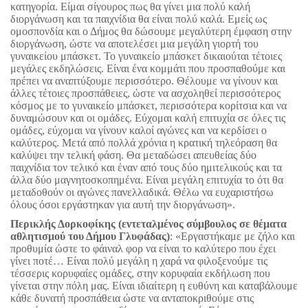
κατηγορία. Είμαι σίγουρος πως θα γίνει μια πολύ καλή
διοργάνωση και τα παιχνίδια θα είναι πολύ καλά. Εμείς ως
ομοσπονδία και ο Δήμος θα δώσουμε μεγαλύτερη έμφαση στην
διοργάνωση, ώστε να αποτελέσει μια μεγάλη γιορτή του
γυναικείου μπάσκετ. Το γυναικείο μπάσκετ δικαιούται τέτοιες
μεγάλες εκδηλώσεις. Είναι ένα κομμάτι που προσπαθούμε και
πρέπει να αναπτύξουμε περισσότερο. Θέλουμε να γίνουν και
άλλες τέτοιες προσπάθειες, ώστε να ασχοληθεί περισσότερος
κόσμος με το γυναικείο μπάσκετ, περισσότερα κορίτσια και να
δυναμώσουν και οι ομάδες. Εύχομαι καλή επιτυχία σε όλες τις
ομάδες, εύχομαι να γίνουν καλοί αγώνες και να κερδίσει ο
καλύτερος. Μετά από πολλά χρόνια η κρατική τηλεόραση θα
καλύψει την τελική φάση. Θα μεταδώσει απευθείας δύο
παιχνίδια τον τελικό και έναν από τους δύο ημιτελικούς και τα
άλλα δύο μαγνητοσκοπημένα. Είναι μεγάλη επιτυχία το ότι θα
μεταδοθούν οι αγώνες πανελλαδικά. Θέλω να ευχαριστήσω
όλους όσοι εργάστηκαν για αυτή την διοργάνωση».
Περικλής Δορκοφίκης (εντεταλμένος σύμβουλος σε θέματα
αθλητισμού του Δήμου Γλυφάδας)
: «Εργαστήκαμε με ζήλο και
προθυμία ώστε το φάιναλ φορ να είναι το καλύτερο που έχει
γίνει ποτέ… Είναι πολύ μεγάλη η χαρά να φιλοξενούμε τις
τέσσερις κορυφαίες ομάδες, στην κορυφαία εκδήλωση που
γίνεται στην πόλη μας. Είναι ιδιαίτερη η ευθύνη και καταβάλουμε
κάθε δυνατή προσπάθεια ώστε να ανταποκριθούμε στις