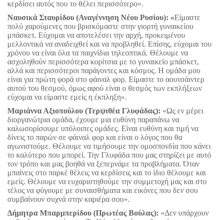
κερδίσει αυτός που το θέλει περισσότερο».
Ναυσικά Σταυρίδου (Αναγέννηση Νέου Ρυσίου): «
Είμαστε
πολύ χαρούμενες που βρισκόμαστε στην γιορτή γυναικείου
μπάσκετ. Εύχομαι να αποτελέσει την αρχή, προκειμένου
μελλοντικά να αναδειχθεί και να προβληθεί. Επίσης, εύχομαι του
χρόνου να είναι όλα τα παιχνίδια τηλεοπτικά. Θέλουμε να
ασχοληθούν περισσότερα κορίτσια με το γυναικείο μπάσκετ,
αλλά και περισσότεροι παράγοντες και κόσμος. Η ομάδα μου
είναι για πρώτη φορά στο φάιναλ φορ. Είμαστε το αουτσάιντερ
αυτού του θεσμού, όμως αφού είναι ο θεσμός των εκπλήξεων
εύχομαι να είμαστε εμείς η έκπληξη».
Μαριάννα Αξιοπούλου (Τερψιθέα Γλυφάδας):
«Ως εν μέρει
διοργανώτρια ομάδα, έχουμε μια ευθύνη παραπάνω να
καλωσορίσουμε υπόλοιπες ομάδες. Είναι ευθύνη και τιμή να
δίνεις το παρών σε φάιναλ φορ και είναι ο λόγος που θα
αγωνιστούμε. Θέλουμε να τιμήσουμε την ομοσπονδία που κάνει
το καλύτερο που μπορεί. Την Γλυφάδα που μας στηρίζει με αυτό
τον τρόπο και μας βοηθά να ξεπερνάμε τα προβλήματα. Όταν
μπαίνεις στο παρκέ θέλεις να κερδίσεις και το ίδιο θέλουμε και
εμείς. Θέλουμε να ευχαριστηθούμε την συμμετοχή μας και στο
τέλος να φύγουμε με συναισθήματα και εικόνες που δεν σου
συμβαίνουν συχνά στην καριέρα σου».
Δήμητρα Μπαρμπερίδου (Πρωτέας Βούλας):
«Δεν υπάρχουν