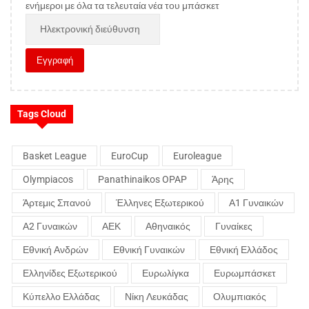
ενήμεροι με όλα τα τελευταία νέα του μπάσκετ
Tags Cloud
Basket League
EuroCup
Euroleague
Olympiacos
Panathinaikos OPAP
Άρης
Άρτεμις Σπανού
Έλληνες Εξωτερικού
Α1 Γυναικών
Α2 Γυναικών
ΑΕΚ
Αθηναικός
Γυναίκες
Εθνική Ανδρών
Εθνική Γυναικών
Εθνική Ελλάδος
Ελληνίδες Εξωτερικού
Ευρωλίγκα
Ευρωμπάσκετ
Κύπελλο Ελλάδας
Νίκη Λευκάδας
Ολυμπιακός