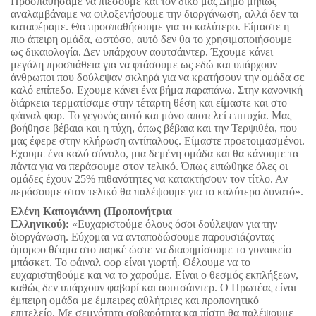
Προσπαθήσαμε να πιέσουμε και τον δικό μας Δήμο μήπως
αναλαμβάναμε να φιλοξενήσουμε την διοργάνωση, αλλά δεν τα
καταφέραμε. Θα προσπαθήσουμε για το καλύτερο. Είμαστε η
πιο άπειρη ομάδα, ωστόσο, αυτό δεν θα το χρησιμοποιήσουμε
ως δικαιολογία. Δεν υπάρχουν αουτσάιντερ. Έχουμε κάνει
μεγάλη προσπάθεια για να φτάσουμε ως εδώ και υπάρχουν
άνθρωποι που δούλεψαν σκληρά για να κρατήσουν την ομάδα σε
καλό επίπεδο. Εχουμε κάνει ένα βήμα παραπάνω. Στην κανονική
διάρκεια τερματίσαμε στην τέταρτη θέση και είμαστε και στο
φάιναλ φορ. Το γεγονός αυτό και μόνο αποτελεί επιτυχία. Μας
βοήθησε βέβαια και η τύχη, όπως βέβαια και την Τερψιθέα, που
μας έφερε στην κλήρωση αντίπαλους. Είμαστε προετοιμασμένοι.
Εχουμε ένα καλό σύνολο, μια δεμένη ομάδα και θα κάνουμε τα
πάντα για να περάσουμε στον τελικό. Όπως ειπώθηκε όλες οι
ομάδες έχουν 25% πιθανότητες να κατακτήσουν τον τίτλο. Αν
περάσουμε στον τελικό θα παλέψουμε για το καλύτερο δυνατό».
Ελένη Καπογιάννη (Προπονήτρια
Ελληνικού):
«Ευχαριστούμε όλους όσοι δούλεψαν για την
διοργάνωση. Εύχομαι να ανταποδώσουμε παρουσιάζοντας
όμορφο θέαμα στο παρκέ ώστε να διαφημίσουμε το γυναικείο
μπάσκετ. Το φάιναλ φορ είναι γιορτή. Θέλουμε να το
ευχαριστηθούμε και να το χαρούμε. Είναι ο θεσμός εκπλήξεων,
καθώς δεν υπάρχουν φαβορί και αουτσάιντερ. Ο Πρωτέας είναι
έμπειρη ομάδα με έμπειρες αθλήτριες και προπονητικό
επιτελείο. Με σεμνότητα σοβαρότητα και πίστη θα παλέψουμε