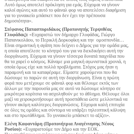
Αυτό όμως αποτελεί πρόκληση για εμάς. Εύχομαι να γίνουν
καλοί αγώνες και αυτό το φάιναλ φορ να αποτελέσει διαφήμιση
για το γυναικείο μπάσκετ που δεν έχει την πρέπουσα
δημοσιότητα».
Στέφανος Παπασπυριδάκος (Προπονητής Τερψιθέας
Γλυφάδας):
«Ευχαριστώ τον δήμαρχο Γλυφάδας, Γιώργο
Παπανικολάου, το Περικλή Δορκοφίκη και την ομοσπονδία…
Είναι σημαντική η αγάπη που δείχνει ο Δήμος για την ομάδα μας,
η οποία αποτέλεσε το κίνητρό του για να διεκδικήσει αυτή την
διοργάνωση. Εύχομαι να γίνουν τέσσερα δυνατά παιχνίδια που
θα τα χαρεί ο κόσμος. Κάναμε μια μαγική αγωνιστικά χρονιά, η
οποία όμως είχε και πολλά προβλήματα. Στόχος μας ήταν η
παραμονή και τα καταφέραμε. Είμαστε χαρούμενοι που θα
δώσουμε το παρών σε αυτή την διοργάνωση. Είναι η πρώτη
φορά που μετέχουμε σε φάιναλ φορ και θέλουμε εκτός των
άλλων με την παρουσία μας σε αυτό να δώσουμε κίνητρο σε
μικρότερα κορίτσια να ασχοληθούν με το άθλημα. Θέλουμε όλοι
μαζί να χειροκροτήσουμε αυτή προσπάθεια ώστε μελλοντικά να
γίνουν ακόμη καλύτερες διοργανώσεις. Εύχομαι καλή επιτυχία
σε όλες τις ομάδες και σύντομα να υπάρξει τηλεοπτική κάλυψη
και στο πρωτάθλημα. Το γυναικείο μπάσκετ το αξίζει».
Ελένη Καφαντάρη (Προπονήτρια Αναγέννησης Νέους
Ρυσίου):
«Ευχαριστούμε τον Δήμο και την ΕΟΚ.