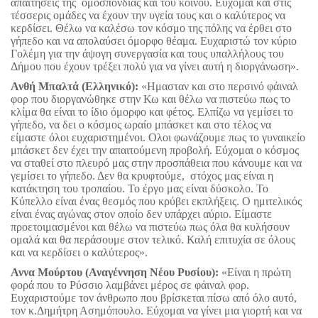
απαιτήσεις της ομοσπονδίας και του κοινού. Εύχομαι και στις
τέσσερις ομάδες να έχουν την υγεία τους και ο καλύτερος να
κερδίσει. Θέλω να καλέσω τον κόσμο της πόλης να έρθει στο
γήπεδο και να απολαύσει όμορφο θέαμα. Ευχαριστώ τον κύριο
Γολέμη για την άψογη συνεργασία και τους υπαλλήλους του
Δήμου που έχουν τρέξει πολύ για να γίνει αυτή η διοργάνωση».
Ανθή Μπαλτά (Ελληνικό):
«Ημασταν και στο περσινό φάιναλ
φορ που διοργανώθηκε στην Κω και θέλω να πιστεύω πως το
κλίμα θα είναι το ίδιο όμορφο και φέτος. Ελπίζω να γεμίσει το
γήπεδο, να δει ο κόσμος ωραίο μπάσκετ και στο τέλος να
είμαστε όλοι ευχαριστημένοι. Ολοι φωνάζουμε πως το γυναικείο
μπάσκετ δεν έχει την απαιτούμενη προβολή. Εύχομαι ο κόσμος
να σταθεί στο πλευρό μας στην προσπάθεια που κάνουμε και να
γεμίσει το γήπεδο. Δεν θα κρυφτούμε, στόχος μας είναι η
κατάκτηση του τροπαίου. Το έργο μας είναι δύσκολο. Το
Κύπελλο είναι ένας θεσμός που κρύβει εκπλήξεις. Ο ημιτελικός
είναι ένας αγώνας στον οποίο δεν υπάρχει αύριο. Είμαστε
προετοιμασμένοι και θέλω να πιστεύω πως όλα θα κυλήσουν
ομαλά και θα περάσουμε στον τελικό. Καλή επιτυχία σε όλους
και να κερδίσει ο καλύτερος».
Αννα Μούρτου (Αναγέννηση Νέου Ρυσίου):
«Είναι η πρώτη
φορά που το Ρύσσιο λαμβάνει μέρος σε φάιναλ φορ.
Ευχαριστούμε τον άνθρωπο που βρίσκεται πίσω από όλο αυτό,
τον κ.Δημήτρη Ασημόπουλο. Εύχομαι να γίνει μια γιορτή και να