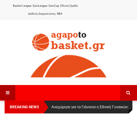
Basket League
EuroLeague
EuroCup
Εθνική Ομάδα
Διεθνείς Διοργανώσεις
NBA
BREAKING NEWS
Οι Πάνθηρες Καβάλας στην Women Basketball
Αναχώρησε για τα Γιάννενα η Εθνική Γυναικών
:
League 1