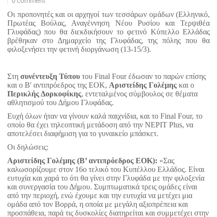
0 comment
Οι προπονητές και οι αρχηγοί των τεσσάρων ομάδων (Ελληνικό,
Πρωτέας Βούλας, Αναγέννηση Νέου Ρυσίου και Τερψιθέα
Γλυφάδας) που θα διεκδικήσουν το φετινό Κύπελλο Ελλάδας
βρέθηκαν στο Δημαρχείο της Γλυφάδας, της πόλης που θα
φιλοξενήσει την φετινή διοργάνωση (13-15/3).
Στη
συνέντευξη Τύπου
του Final Four έδωσαν το παρών επίσης
και ο Β' αντιπρόεδρος της ΕΟΚ,
Αριστείδης Γολέμης
και ο
Περικλής Δορκοφίκης
, εντεταλμένος σύμβουλος σε θέματα
αθλητισμού του Δήμου Γλυφάδας.
Ευχή όλων ήταν να γίνουν καλά παιχνίδια, και το Final Four, το
οποίο θα έχει τηλεοπτική μετάδοση από την ΝΕΡΙΤ Plus, να
αποτελέσει διαφήμιση για το γυναικείο μπάσκετ.
Οι δηλώσεις:
Αριστείδης Γολέμης (Β’ αντιπρόεδρος ΕΟΚ):
«Σας
καλωσορίζουμε στον 16ο τελικό του Κυπέλλου Ελλάδος. Είναι
ευτυχία και χαρά το ότι θα γίνει στην Γλυφάδα με την φιλοξενία
και συνεργασία του Δήμου. Συμπτωματικά τρεις ομάδες είναι
από την περιοχή, ενώ έχουμε και την ευτυχία να μετέχει μια
ομάδα από τον Βορρά, η οποία με μεγάλη αξιοπρέπεια και
προσπάθεια, παρά τις δυσκολίες διατηρείται και συμμετέχει στην