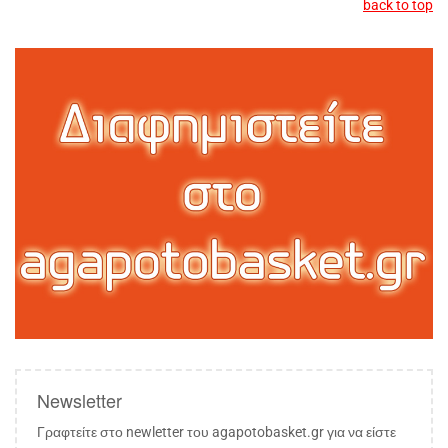
back to top
Newsletter
Γραφτείτε στο newletter του agapotobasket.gr για να είστε