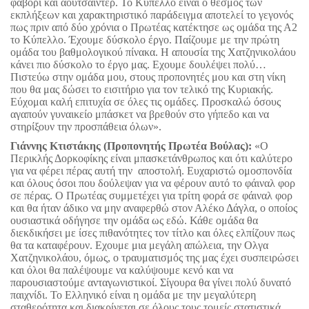
φαβορί και αουτσάιντερ. Το Κύπελλο είναι ο θεσμός των
εκπλήξεων και χαρακτηριστικό παράδειγμα αποτελεί το γεγονός
πως πριν από δύο χρόνια ο Πρωτέας κατέκτησε ως ομάδα της Α2
το Κύπελλο. Έχουμε δύσκολο έργο. Παίζουμε με την πρώτη
ομάδα του βαθμολογικού πίνακα. Η απουσία της Χατζηνικολάου
κάνει πιο δύσκολο το έργο μας. Εχουμε δουλέψει πολύ…
Πιστεύω στην ομάδα μου, στους προπονητές μου και στη νίκη
που θα μας δώσει το εισιτήριο για τον τελικό της Κυριακής.
Εύχομαι καλή επιτυχία σε όλες τις ομάδες. Προσκαλώ όσους
αγαπούν γυναικείο μπάσκετ να βρεθούν στο γήπεδο και να
στηρίξουν την προσπάθεια όλων».
Γιάννης Κτιστάκης (Προπονητής Πρωτέα Βούλας):
«Ο
Περικλής Δορκοφίκης είναι μπασκετάνθρωπος και ότι καλύτερο
για να φέρει πέρας αυτή την αποστολή. Ευχαριστώ ομοσπονδία
και όλους όσοι που δούλεψαν για να φέρουν αυτό το φάιναλ φορ
σε πέρας. Ο Πρωτέας συμμετέχει για τρίτη φορά σε φάιναλ φορ
και θα ήταν άδικο να μην αναφερθώ στον Αλέκο Δάγλα, ο οποίος
ουσιαστικά οδήγησε την ομάδα ως εδώ. Κάθε ομάδα θα
διεκδικήσει με ίσες πιθανότητες τον τίτλο και όλες ελπίζουν πως
θα τα καταφέρουν. Εχουμε μια μεγάλη απώλεια, την Ολγα
Χατζηνικολάου, όμως, ο τραυματισμός της μας έχει συσπειρώσει
και όλοι θα παλέψουμε να καλύψουμε κενό και να
παρουσιαστούμε ανταγωνιστικοί. Σίγουρα θα γίνει πολύ δυνατό
παιχνίδι. Το Ελληνικό είναι η ομάδα με την μεγαλύτερη
σταθερότητα και διακρίνεται σε όλους τους τομείς στατιστικά.