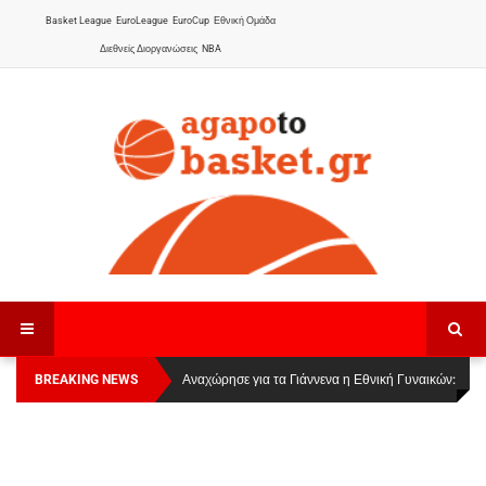
Basket League
EuroLeague
EuroCup
Εθνική Ομάδα
Διεθνείς Διοργανώσεις
NBA
BREAKING NEWS
Οι Πάνθηρες Καβάλας στην Women Basketball
Αναχώρησε για τα Γιάννενα η Εθνική Γυναικών
:
League 1