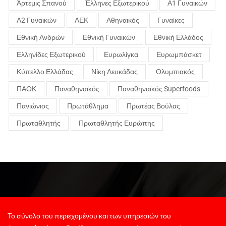
Άρτεμις Σπανού
Έλληνες Εξωτερικού
Α1 Γυναικών
Α2 Γυναικών
ΑΕΚ
Αθηναικός
Γυναίκες
Εθνική Ανδρών
Εθνική Γυναικών
Εθνική Ελλάδος
Ελληνίδες Εξωτερικού
Ευρωλίγκα
Ευρωμπάσκετ
Κύπελλο Ελλάδας
Νίκη Λευκάδας
Ολυμπιακός
ΠΑΟΚ
Παναθηναϊκός
Παναθηναϊκός Superfoods
Πανιώνιος
Πρωτάθλημα
Πρωτέας Βούλας
Πρωταθλητής
Πρωταθλητής Ευρώπης
Το σύνολο του περιεχομένου και των υπηρεσιών του