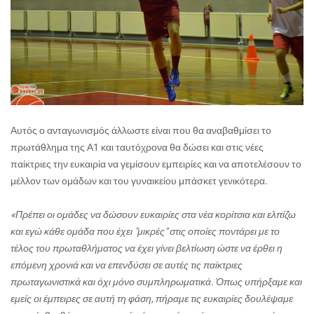
Αυτός ο ανταγωνισμός άλλωστε είναι που θα αναβαθμίσει το
πρωτάθλημα της Α1 και ταυτόχρονα θα δώσει και στις νέες
παίκτριες την ευκαιρία να γεμίσουν εμπειρίες και να αποτελέσουν το
μέλλον των ομάδων και του γυναικείου μπάσκετ γενικότερα.
«Πρέπει οι ομάδες να δώσουν ευκαιρίες στα νέα κορίτσια και ελπίζω
και εγώ κάθε ομάδα που έχει "μικρές" στις οποίες ποντάρει με το
τέλος του πρωταθλήματος να έχει γίνει βελτίωση ώστε να έρθει η
επόμενη χρονιά και να επενδύσει σε αυτές τις παίκτριες
πρωταγωνιστικά και όχι μόνο συμπληρωματικά. Όπως υπήρξαμε και
εμείς οι έμπειρες σε αυτή τη φάση, πήραμε τις ευκαιρίες δουλέψαμε