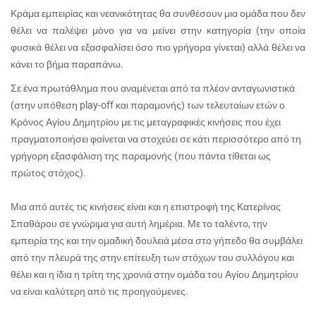
Κράμα εμπειρίας και νεανικότητας θα συνθέσουν μια ομάδα που δεν
θέλει να παλέψει μόνο για να μείνει στην κατηγορία (την οποία
φυσικά θέλει να εξασφαλίσει όσο πιο γρήγορα γίνεται) αλλά θέλει να
κάνει το βήμα παραπάνω.
Σε ένα πρωτάθλημα που αναμένεται από τα πλέον ανταγωνιστικά
(στην υπόθεση play-off και παραμονής) των τελευταίων ετών ο
Κρόνος Αγίου Δημητρίου με τις μεταγραφικές κινήσεις που έχει
πραγματοποιήσει φαίνεται να στοχεύει σε κάτι περισσότερο από τη
γρήγορη εξασφάλιση της παραμονής (που πάντα τίθεται ως
πρώτος στόχος).
Μια από αυτές τις κινήσεις είναι και η επιστροφή της Κατερίνας
Σπαθάρου σε γνώριμα για αυτή λημέρια. Με το ταλέντο, την
εμπειρία της και την ομαδική δουλειά μέσα στο γήπεδο θα συμβάλει
από την πλευρά της στην επίτευξη των στόχων του συλλόγου και
θέλει και η ίδια η τρίτη της χρονιά στην ομάδα του Αγίου Δημητρίου
να είναι καλύτερη από τις προηγούμενες.