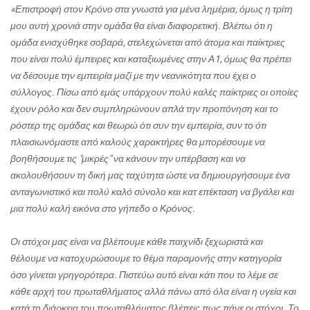
«Επιστροφή στον Κρόνο στα γνωστά για μένα λημέρια, όμως η τρίτη
μου αυτή χρονιά στην ομάδα θα είναι διαφορετική. Βλέπω ότι η
ομάδα ενισχύθηκε σοβαρά, στελεχώνεται από άτομα και παίκτριες
που είναι πολύ έμπειρες και καταξιωμένες στην Α1, όμως θα πρέπει
να δέσουμε την εμπειρία μαζί με την νεανικότητα που έχει ο
σύλλογος. Πίσω από εμάς υπάρχουν πολύ καλές παίκτριες οι οποίες
έχουν ρόλο και δεν συμπληρώνουν απλά την προπόνηση και το
ρόστερ της ομάδας και θεωρώ ότι συν την εμπειρία, συν το ότι
πλαισιωνόμαστε από καλούς χαρακτήρες θα μπορέσουμε να
βοηθήσουμε τις "μικρές" να κάνουν την υπέρβαση και να
ακολουθήσουν τη δική μας ταχύτητα ώστε να δημιουργήσουμε ένα
ανταγωνιστικό και πολύ καλό σύνολο και κατ επέκταση να βγάλει και
μια πολύ καλή εικόνα στο γήπεδο ο Κρόνος.
Οι στόχοι μας είναι να βλέπουμε κάθε παιχνίδι ξεχωριστά και
θέλουμε να κατοχυρώσουμε το θέμα παραμονής στην κατηγορία
όσο γίνεται γρηγορότερα. Πιστεύω αυτό είναι κάτι που το λέμε σε
κάθε αρχή του πρωταθλήματος αλλά πάνω από όλα είναι η υγεία και
κατά τη διάρκεια του πρωταθλήματος βλέπεις πως πάνε οι στόχοι. Το