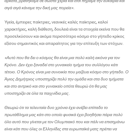
αρκετά, βρεθήκαμε σε σωστά χέρια και έτσι πήραμε την ευκαιρία και
σιγά σιγά κάναμε την δική μας πορεία».
Υγεία, έμπειρες παίκτριες, νεανικές καλές παίκτριες, καλοί
χαρακτήρες, καλή διάθεση, δουλειά είναι τα στοιχεία εκείνα που θα
προσελκύσουν και ακόμα περισσότερο κόσμο στο γήπεδο κρίκος
εξίσου σημαντικός και απαραίτητος για την επίτευξη των στόχων.
«Αυτό που θα δει ο κόσμος θα είναι μια πολύ καλή εικόνα για τον
Κρόνο. Δεν έχει ξαναδεί στο γυναικείο τμήμα του συλλόγου κάτι
τέτοιο. Ο Κρόνος είναι μια συνοικία που μαζέυει κόσμο στο γήπεδο. Ο
Άγιος Δημήτριος υποστηρίζει πολύ την ομάδα και στα δυο τμήματα
και στο αντρικό και στο γυναικείο οπότε θεωρώ ότι θα μας
υποστηρίζει σε όλα τα παιχνίδια μας.
Θεωρώ ότι τα τελευταία δυο χρόνια έχει ανέβει επίπεδο το
πρωτάθλημα μας κάτι στο οποίο φυσικά έχει βοηθήσει πάρα πολύ
όλο αυτό που γίνεται με τον Ολυμπιακό που και πάλι να επισημάνω
είναι κάτι που όλες οι Ελληνίδες στα ευρωπαϊκά ματς πρέπει να