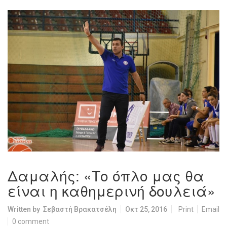
Δαμαλής: «Το όπλο μας θα
είναι η καθημερινή δουλειά»
Written by
Σεβαστή Βρακατσέλη
Οκτ 25, 2016
Print
Email
0 comment