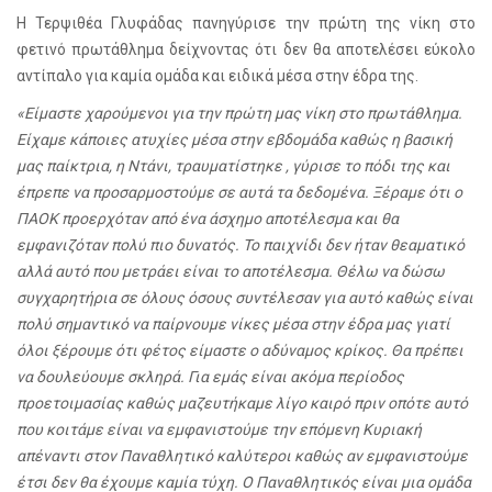
Η Τερψιθέα Γλυφάδας πανηγύρισε την πρώτη της νίκη στο
φετινό πρωτάθλημα δείχνοντας ότι δεν θα αποτελέσει εύκολο
αντίπαλο για καμία ομάδα και ειδικά μέσα στην έδρα της.
«Είμαστε χαρούμενοι για την πρώτη μας νίκη στο πρωτάθλημα.
Είχαμε κάποιες ατυχίες μέσα στην εβδομάδα καθώς η βασική
μας παίκτρια, η Ντάνι, τραυματίστηκε , γύρισε το πόδι της και
έπρεπε να προσαρμοστούμε σε αυτά τα δεδομένα. Ξέραμε ότι ο
ΠΑΟΚ προερχόταν από ένα άσχημο αποτέλεσμα και θα
εμφανιζόταν πολύ πιο δυνατός. Το παιχνίδι δεν ήταν θεαματικό
αλλά αυτό που μετράει είναι το αποτέλεσμα. Θέλω να δώσω
συγχαρητήρια σε όλους όσους συντέλεσαν για αυτό καθώς είναι
πολύ σημαντικό να παίρνουμε νίκες μέσα στην έδρα μας γιατί
όλοι ξέρουμε ότι φέτος είμαστε ο αδύναμος κρίκος. Θα πρέπει
να δουλεύουμε σκληρά. Για εμάς είναι ακόμα περίοδος
προετοιμασίας καθώς μαζευτήκαμε λίγο καιρό πριν οπότε αυτό
που κοιτάμε είναι να εμφανιστούμε την επόμενη Κυριακή
απέναντι στον Παναθλητικό καλύτεροι καθώς αν εμφανιστούμε
έτσι δεν θα έχουμε καμία τύχη. Ο Παναθλητικός είναι μια ομάδα