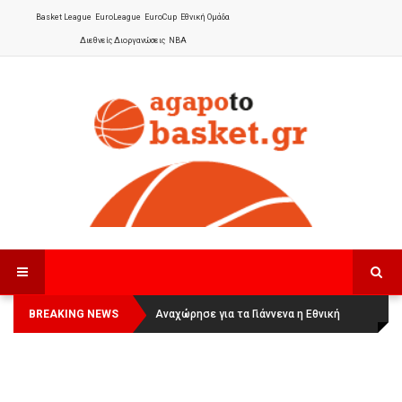
Basket League
EuroLeague
EuroCup
Εθνική Ομάδα
Διεθνείς Διοργανώσεις
NBA
BREAKING NEWS
Οι Πάνθηρες Καβάλας στην Women
Αναχώρησε για τα Γιάννενα η Εθνική
Basketball League 1
Γυναικών
: