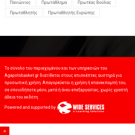
Πανιώνιος
Πρωτάθλημα
Πρωτέας Βούλας
Πρωταθλητής
Πρωταθλητής Ευρώπης
Το σύνολο του περιεχομένου και των υπηρεσιών του
Agapotobasket.gr διατίθεται στους επισκέπτες αυστηρά για
προσωπική χρήση. Απαγορεύεται η χρήση ή επανεκπομπή του,
σε οποιοδήποτε μέσο, μετά ή άνευ επεξεργασίας, χωρίς γραπτή
άδεια του εκδότη.
Powered and supported by