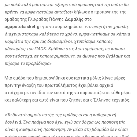
με πολύ καλό ρόστερ και εξαιρετικό προπονητικό τιμ οπότε θα
πρέπει να εμφανιστούμε αντάξιοι»
δήλωσε ο προπονητής της
ομάδας της Γλυφάδας Γιάννης
Δαμαλής
στο
agapotobasket.gr
για να συμπληρώσει
«το σκορ ήταν χαμηλό,
διαχειριστήκαμε καλύτερα το χρόνο, εμφανιστήκαμε σε κάποια
κομμάτια της άμυνας διαβασμένοι, χτυπήσαμε κάποιες
αδυναμίες του ΠΑΟΚ. Κρίθηκε στις λεπτομέρειες, σε κάποια
σουτ εύστοχα, σε κάποια ριμπάουντ, σε άμυνες που βγάλαμε και
πήραμε το προβάδισμα».
Μια ομάδα που δημιουργήθηκε ουσιαστικά μόλις λίγες μέρες
πριν την έναρξη του πρωταθλήματος έχει βάλει αρχικά
στοίχημα με τον ίδιο τον εαυτό της να παρουσιάζεται κάθε μέρα
και καλύτερη και αυτό είναι που ζητάει και ο Έλληνας τεχνικός.
«Το δυνατό σημείο αυτής της ομάδας είναι η καθημερινή
δουλειά. Ένα πράγμα που έχω εγώ σαν δόγμα ως προπονητής
είναι η καθημερινή προπόνηση. Αν μέσα στη βδομάδα δεν είσαι
καλός στην προπόνηση τότε στον αγώνα θα περιμένεις τον Θεό