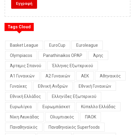
Tags Cloud
Basket League
EuroCup
Euroleague
Olympiacos
Panathinaikos OPAP
Άρης
Άρτεμις Σπανού
Έλληνες Εξωτερικού
Α1 Γυναικών
Α2 Γυναικών
ΑΕΚ
Αθηναικός
Γυναίκες
Εθνική Ανδρών
Εθνική Γυναικών
Εθνική Ελλάδος
Ελληνίδες Εξωτερικού
Ευρωλίγκα
Ευρωμπάσκετ
Κύπελλο Ελλάδας
Νίκη Λευκάδας
Ολυμπιακός
ΠΑΟΚ
Παναθηναϊκός
Παναθηναϊκός Superfoods