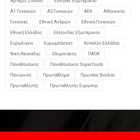
Άρτεμις Σπανού
Έλληνες Εξωτερικού
Α1 Γυναικών
Α2 Γυναικών
ΑΕΚ
Αθηναικός
Γυναίκες
Εθνική Ανδρών
Εθνική Γυναικών
Εθνική Ελλάδος
Ελληνίδες Εξωτερικού
Ευρωλίγκα
Ευρωμπάσκετ
Κύπελλο Ελλάδας
Νίκη Λευκάδας
Ολυμπιακός
ΠΑΟΚ
Παναθηναϊκός
Παναθηναϊκός Superfoods
Πανιώνιος
Πρωτάθλημα
Πρωτέας Βούλας
Πρωταθλητής
Πρωταθλητής Ευρώπης