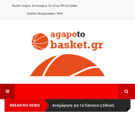
Basket League
EuroLeague
EuroCup
Εθνική Ομάδα
Διεθνείς Διοργανώσεις
NBA
BREAKING NEWS
Οι Πάνθηρες Καβάλας στην Women
Αναχώρησε για τα Γιάννενα η Εθνική
Basketball League 1
Γυναικών
: