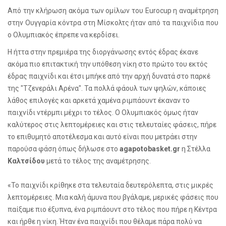
Από την κλήρωση ακόμα των ομίλων του Eurocup η αναμέτρηση
στην Ουγγαρία κόντρα στη Μίσκολτς ήταν από τα παιχνίδια που
ο Ολυμπιακός έπρεπε να κερδίσει.
Η ήττα στην πρεμιέρα της διοργάνωσης εντός έδρας έκανε
ακόμα πιο επιτακτική την υπόθεση νίκη στο πρώτο του εκτός
έδρας παιχνίδι και έτσι μπήκε από την αρχή δυνατά στο παρκέ
της "Τζενεράλι Αρένα". Τα πολλά φάουλ των ψηλών, κάποιες
λάθος επιλογές και αρκετά χαμένα ριμπάουντ έκαναν το
παιχνίδι ντέρμπι μέχρι το τέλος. Ο Ολυμπιακός όμως ήταν
καλύτερος στις λεπτομέρειες και στις τελευταίες φάσεις, πήρε
το επιθυμητό αποτέλεσμα και αυτό είναι που μετράει στην
παρούσα φάση όπως δήλωσε στο
agapotobasket.gr
η Στέλλα
Καλτσίδου
μετά το τέλος της αναμέτρησης.
«Το παιχνίδι κρίθηκε στα τελευταία δευτερόλεπτα, στις μικρές
λεπτομέρειες. Μια καλή άμυνα που βγάλαμε, μερικές φάσεις που
παίξαμε πιο έξυπνα, ένα ριμπάουντ στο τέλος που πήρε η Κέντρα
και ήρθε η νίκη. Ήταν ένα παιχνίδι που θέλαμε πάρα πολύ να