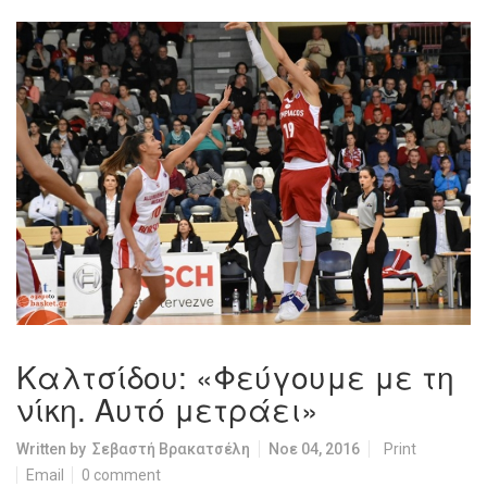
Καλτσίδου: «Φεύγουμε με τη
νίκη. Αυτό μετράει»
Written by
Σεβαστή Βρακατσέλη
Νοε 04, 2016
Print
Email
0 comment