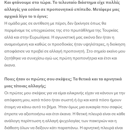
Και φτάνουμε στο τώρα. Το τελευταίο διάστημα είχε πολλές
αλλαγές για εσένα σε προπονητικό επίπεδο. Μετέφερε μας
αρχικά λίγο το τι έγινε;
Η ομάδα μας σε αντίθεση με πέρσι, δεν ξεκίνησε όπως θα
περιμέναμε τις υποχρεώσεις της στο πρωτάθλημα της Τουρκίας
αλλά και στην Ευρωλίγκα. Η αγωνιστική μας εικόνα δεν ήταν η
αναμενόμενη και καθώς οι προσδοκίες ήταν υψηλότερες, η διοίκηση
αποφάσισε να προβεί σε αλλαγή προπονητή. Στο σημείο εκείνο μου
ζητήθηκε να συνεχίσω εγώ ως πρώτη προπονήτρια και έτσι και
έκανα.
Ποιες ήταν οι πρώτες σου σκέψεις; Τα θετικά και τα αρνητικά
μιας τέτοιας αλλαγής;
Οι πρώτες μου σκέψεις για να είμαι ειλικρινής είχαν να κάνουν με την
απόφαση μου, κατά πόσο ήταν σωστή ή όχι και κατά πόσο ήμουν
έτοιμη να κάνω αυτό το βήμα. Ήταν όμως μια ευκαιρία που σαφώς
έπρεπε να αξιοποιήσω και έτσι έκανα. Η θετική πλευρά είναι σε κάθε
ανάλογη περίπτωση η αλλαγή ψυχολογίας των παικτριών και η
διάθεση όλων να δείξουν κάτι παραπάνω. Η αρνητική πλευρά είναι