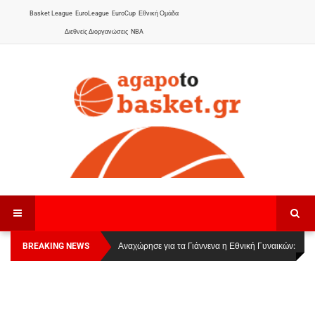
Basket League
EuroLeague
EuroCup
Εθνική Ομάδα
Διεθνείς Διοργανώσεις
NBA
BREAKING NEWS
Οι Πάνθηρες Καβάλας στην Women Basketball
Αναχώρησε για τα Γιάννενα η Εθνική Γυναικών
:
League 1