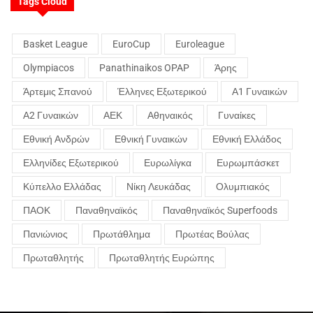
Tags Cloud
Basket League
EuroCup
Euroleague
Olympiacos
Panathinaikos OPAP
Άρης
Άρτεμις Σπανού
Έλληνες Εξωτερικού
Α1 Γυναικών
Α2 Γυναικών
ΑΕΚ
Αθηναικός
Γυναίκες
Εθνική Ανδρών
Εθνική Γυναικών
Εθνική Ελλάδος
Ελληνίδες Εξωτερικού
Ευρωλίγκα
Ευρωμπάσκετ
Κύπελλο Ελλάδας
Νίκη Λευκάδας
Ολυμπιακός
ΠΑΟΚ
Παναθηναϊκός
Παναθηναϊκός Superfoods
Πανιώνιος
Πρωτάθλημα
Πρωτέας Βούλας
Πρωταθλητής
Πρωταθλητής Ευρώπης