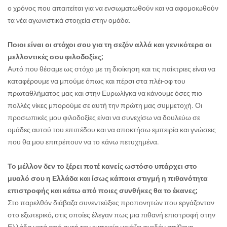
ο χρόνος που απαιτείται για να ενσωματωθούν και να αφομοιωθούν
τα νέα αγωνιστικά στοιχεία στην ομάδα.
Ποιοι είναι οι στόχοι σου για τη σεζόν αλλά και γενικότερα οι
μελλοντικές σου φιλοδοξίες;
Αυτό που θέσαμε ως στόχο με τη διοίκηση και τις παίκτριες είναι να
καταφέρουμε να μπούμε όπως και πέρσι στα πλέι-οφ του
πρωταθλήματος μας και στην Ευρωλίγκα να κάνουμε όσες πιο
πολλές νίκες μπορούμε σε αυτή την πρώτη μας συμμετοχή. Οι
προσωπικές μου φιλοδοξίες είναι να συνεχίσω να δουλεύω σε
ομάδες αυτού του επιπέδου και να αποκτήσω εμπειρία και γνώσεις
που θα μου επιτρέπουν να το κάνω πετυχημένα.
Το μέλλον δεν το ξέρει ποτέ κανείς ωστόσο υπάρχει στο
μυαλό σου η Ελλάδα και ίσως κάποια στιγμή η πιθανότητα
επιστροφής και κάτω από ποιες συνθήκες θα το έκανες;
Στο παρελθόν διάβαζα συνεντεύξεις προπονητών που εργάζονταν
στο εξωτερικό, στις οποίες έλεγαν πως μια πιθανή επιστροφή στην