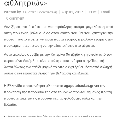
αθλητριών»
Written by
Σεβαστή Βρακατσέλη
Φεβ 01, 2017
Print
Email
0 comment
Δεν ξέρεις ποτέ πότε μια νέα πρόκληση ακόμα μεγαλύτερη από
αυτή που έχεις βάλει ο ίδιος στον εαυτό σου θα σου χτυπήσει την
πόρτα. Γιαυτό πρέπει να είσαι πάντα έτοιμος ή μάλλον έτοιμη στην
προκειμένη περίπτωση να την αξιοποιήσεις στο μέγιστο.
Αυτό ακριβώς συνέβη με την Κατερίνα
Χατζηδάκη
η οποία από τον
περασμένο Δεκέμβριο είναι πρώτη προπονήτρια στην Τουρική
Χατάι ζώντας ένα ταξίδι μαγικό το οποίο έχει έρθει μέσα από σκληρή
δουλειά και τεράστια θέληση για βελτίωση και εξέλιξη.
Η Ελληνίδα προπονήτρια μίλησε στο
agapotobasket.gr
για την
πρόκληση της παρουσία της στο τουρκικό πρωτάθλημα ως πρώτη
προπονήτρια, για τις προσωπικές τις φιλοδοξίες αλλά και την
Ελλάδα.