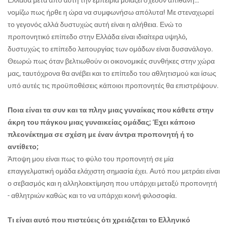
Ελλάδα μετά από αυτή την εμπειρία μοιάζει σχεδόν απίθανη…
νομίζω πως ήρθε η ώρα να συμφωνήσω απόλυτα! Με στεναχωρεί
το γεγονός αλλά δυστυχώς αυτή είναι η αλήθεια. Ενώ το
προπονητικό επίπεδο στην Ελλάδα είναι ιδιαίτερα υψηλό,
δυστυχώς το επίπεδο λειτουργίας των ομάδων είναι δυσανάλογο.
Θεωρώ πως όταν βελτιωθούν οι οικονομικές συνθήκες στην χώρα
μας, ταυτόχρονα θα ανέβει και το επίπεδο του αθλητισμού και ίσως
υπό αυτές τις προϋποθέσεις κάποιοι προπονητές θα επιστρέψουν.
Ποια είναι τα συν και τα πλην μιας γυναίκας που κάθετε στην
άκρη του πάγκου μιας γυναικείας ομάδας; Έχει κάποιο
πλεονέκτημα σε σχέση με έναν άντρα προπονητή ή το
αντίθετο;
Άποψη μου είναι πως το φύλο του προπονητή σε μία
επαγγελματική ομάδα ελάχιστη σημασία έχει. Αυτό που μετράει είναι
ο σεβασμός και η αλληλοεκτίμηση που υπάρχει μεταξύ προπονητή
- αθλητριών καθώς και το να υπάρχει κοινή φιλοσοφία.
Τι είναι αυτό που πιστεύεις ότι χρειάζεται το Ελληνικό