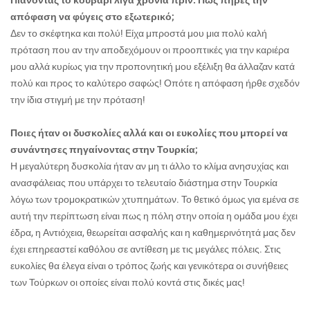
Πιάνοντας το κουβάρι λίγα χρόνια πριν. Πως πήρες την
απόφαση να φύγεις στο εξωτερικό;
Δεν το σκέφτηκα και πολύ! Είχα μπροστά μου μια πολύ καλή
πρόταση που αν την αποδεχόμουν οι προοπτικές για την καριέρα
μου αλλά κυρίως για την προπονητική μου εξέλιξη θα άλλαζαν κατά
πολύ και προς το καλύτερο σαφώς! Οπότε η απόφαση ήρθε σχεδόν
την ίδια στιγμή με την πρόταση!
Ποιες ήταν οι δυσκολίες αλλά και οι ευκολίες που μπορεί να
συνάντησες πηγαίνοντας στην Τουρκία;
Η μεγαλύτερη δυσκολία ήταν αν μη τι άλλο το κλίμα ανησυχίας και
ανασφάλειας που υπάρχει το τελευταίο διάστημα στην Τουρκία
λόγω των τρομοκρατικών χτυπημάτων. Το θετικό όμως για εμένα σε
αυτή την περίπτωση είναι πως η πόλη στην οποία η ομάδα μου έχει
έδρα, η Αντιόχεια, θεωρείται ασφαλής και η καθημερινότητά μας δεν
έχει επηρεαστεί καθόλου σε αντίθεση με τις μεγάλες πόλεις. Στις
ευκολίες θα έλεγα είναι ο τρόπος ζωής και γενικότερα οι συνήθειες
των Τούρκων οι οποίες είναι πολύ κοντά στις δικές μας!