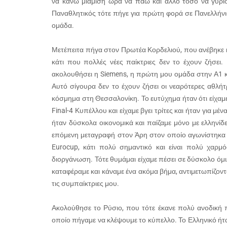
να κάνω μιάμιση ώρα να πάω και άλλο τόσο να γυρ
Παναθλητικός τότε πήγε για πρώτη φορά σε Πανελλήνι
ομάδα.
Μετέπειτα πήγα στον Πρωτέα Κορδελιού, που ανέβηκε κ
κάτι που πολλές νέες παίκτριες δεν το έχουν ζήσει.
ακολουθήσει η Siemens, η πρώτη μου ομάδα στην Α1 κα
Αυτό σίγουρα δεν το έχουν ζήσει οι νεαρότερες αθλήτ
κόσμημα στη Θεσσαλονίκη. Το ευτύχημα ήταν ότι είχαμε
Final-4 Κυπέλλου και είχαμε βγει τρίτες και ήταν για μ
ήταν δύσκολα οικονομικά και παίζαμε μόνο με ελληνί
επόμενη μεταγραφή στον Άρη στον οποίο αγωνίστηκα γ
Eurocup, κάτι πολύ σημαντικό και είναι πολύ χαρ
διοργάνωση. Τότε θυμάμαι είχαμε πέσει σε δύσκολο όμιλ
καταφέραμε και κάναμε ένα ακόμα βήμα, αντιμετωπίζοντα
τις συμπαίκτριες μου.
Ακολούθησε το Ρύσιο, που τότε έκανε πολύ ανοδική πο
οποίο πήγαμε να κλέψουμε το κύπελλο. Το Ελληνικό ήτα