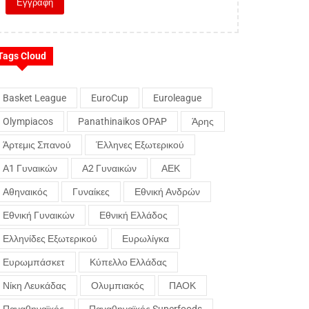
Tags Cloud
Basket League
EuroCup
Euroleague
Olympiacos
Panathinaikos OPAP
Άρης
Άρτεμις Σπανού
Έλληνες Εξωτερικού
Α1 Γυναικών
Α2 Γυναικών
ΑΕΚ
Αθηναικός
Γυναίκες
Εθνική Ανδρών
Εθνική Γυναικών
Εθνική Ελλάδος
Ελληνίδες Εξωτερικού
Ευρωλίγκα
Ευρωμπάσκετ
Κύπελλο Ελλάδας
Νίκη Λευκάδας
Ολυμπιακός
ΠΑΟΚ