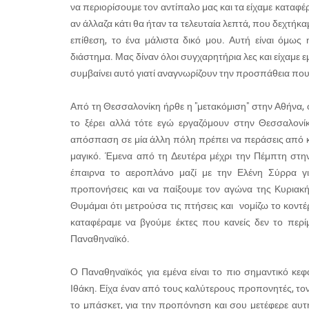
να περιορίσουμε τον αντίπαλο μας και τα είχαμε καταφέρ
αν άλλαζα κάτι θα ήταν τα τελευταία λεπτά, που δεχτήκ
επίθεση, το ένα μάλιστα δικό μου. Αυτή είναι όμως
διάστημα. Μας δίναν όλοι συγχαρητήρια λες και είχαμε 
συμβαίνει αυτό γιατί αναγνωρίζουν την προσπάθεια που 
Από τη Θεσσαλονίκη ήρθε η "μετακόμιση" στην Αθήνα, 
το ξέρει αλλά τότε εγώ εργαζόμουν στην Θεσσαλονίκ
απόσπαση σε μία άλλη πόλη πρέπει να περάσεις από κάπ
μαγικό. Έμενα από τη Δευτέρα μέχρι την Πέμπτη στη
έπαιρνα το αεροπλάνο μαζί με την Ελένη Σύρρα γι
προπονήσεις και να παίξουμε τον αγώνα της Κυριακή
Θυμάμαι ότι μετρούσα τις πτήσεις και νομίζω το κοντέρ
καταφέραμε να βγούμε έκτες που κανείς δεν το περ
Παναθηναϊκό.
Ο Παναθηναϊκός για εμένα είναι το πιο σημαντικό κε
Ιθάκη. Είχα έναν από τους καλύτερους προπονητές, τον
το μπάσκετ, για την προπόνηση και σου μετέφερε αυτ