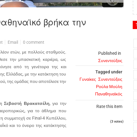
αθηναϊκό βρήκα την
nt
Email
0 comment
πλέον ετών, με πολλούς σταθμούς.
Published in
εσε την μπασκετική καριέρα, ως
Συνεντεύξεις
ίνησε από τη γενέτειρα της και
Tagged under
ης Ελλάδας, με την κατάκτηση του
Γυναίκες
Συνεντεύξεις
ού, της ομάδας που αποτέλεσε την
Ρούλα Μούλη
Παναθηναϊκός
τη
Σεβαστή Βρακατσέλη
, για την
Rate this item
 αεροπορικώς, για το άθλημα που
η συμμετοχή σε Final-4 Κυπέλλου,
(3 votes)
Ϊκό και το όνειρο της κατάκτησης