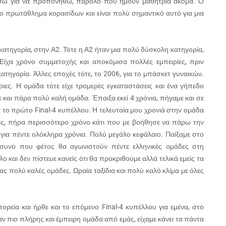
ίσω για να προπονηθώ, παρόλο που ήμουν μαθήτρια ακόμα. Ο
ο πρωτάθλημα κορασίδων και είναι πολύ σημαντικό αυτό για μια
ατηγορία, στην Α2. Τότε η Α2 ήταν μια πολύ δύσκολη κατηγορία,
 Είχα χρόνο συμμετοχής και αποκόμισα πολλές εμπειρίες, πριν
τηγορία. Άλλες εποχές τότε, το 2006, για το μπάσκετ γυναικών.
ριες. Η ομάδα τότε είχε τρομερές εγκαταστάσεις και ένα γήπεδο
 και πάρα πολύ καλή ομάδα. Έπαιξα εκεί 4 χρόνια, πήγαμε και σε
ένα το πρώτο Final-4 κυπέλλου. Η τελευταία μου χρονιά στην ομάδα
δες, πήρα περισσότερο χρόνο κάτι που με βοήθησε να πάρω την
ια πέντε ολόκληρα χρόνια. Πολύ μεγάλο κεφάλαιο. Παίξαμε στο
μόσυνο που φέτος θα αγωνιστούν πέντε ελληνικές ομάδες στη
ο και δεν πίστευε κανείς ότι θα προκριθούμε αλλά τελικά εμείς τα
ς πολύ καλές ομάδες. Ωραία ταξίδια και πολύ καλό κλίμα με όλες
ρεία και ήρθε και το επόμενο Final-4 κυπέλλου για εμένα, στο
ν πιο πλήρης και έμπειρη ομάδα από εμάς, είχαμε κάνει τα πάντα