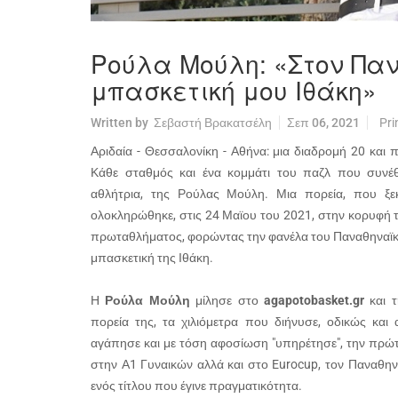
Ρούλα Μούλη: «Στον Παν
μπασκετική μου Ιθάκη»
Written by
Σεβαστή Βρακατσέλη
Σεπ 06, 2021
Pri
Αριδαία - Θεσσαλονίκη - Αθήνα: μια διαδρομή 20 και 
Κάθε σταθμός και ένα κομμάτι του παζλ που συνέθ
αθλήτρια, της Ρούλας Μούλη. Μια πορεία, που ξεκ
ολοκληρώθηκε, στις 24 Μαϊου του 2021, στην κορυφή τ
πρωταθλήματος, φορώντας την φανέλα του Παναθηναϊκ
μπασκετική της Ιθάκη.
Η
Ρούλα Μούλη
μίλησε στο
agapotobasket.gr
και 
πορεία της, τα χιλιόμετρα που διήνυσε, οδικώς και
αγάπησε και με τόση αφοσίωση "υπηρέτησε", την πρώτ
στην Α1 Γυναικών αλλά και στο Eurocup, τον Παναθηνα
ενός τίτλου που έγινε πραγματικότητα.