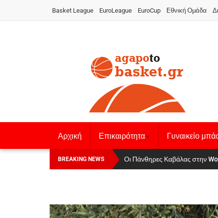
Basket League
EuroLeague
EuroCup
Εθνική Ομάδα
Δ
Αρχική
Επικαιρότητα
Γυναικείο μπά
Οι Πάνθηρες Καβάλας στην Women
Αναχώρησε για τα Γιάννενα η Ε
BREAKING NEWS