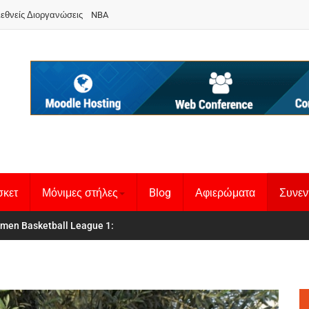
ιεθνείς Διοργανώσεις
NBA
σκετ
Μόνιμες στήλες
Blog
Αφιερώματα
Συνεν
 Basketball League 1
θνική Γυναικών
: