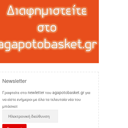
Newsletter
Γραφτείτε στο newletter του agapotobasket.gr για
να είστε ενήμεροι με όλα τα τελευταία νέα του
μπάσκετ