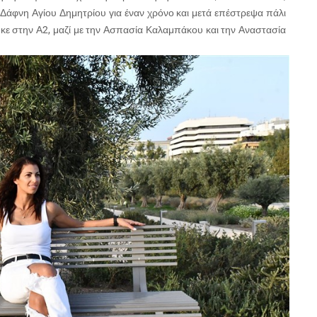
ν Δάφνη Αγίου Δημητρίου για έναν χρόνο και μετά επέστρεψα πάλι
ε στην Α2, μαζί με την Ασπασία Καλαμπάκου και την Αναστασία