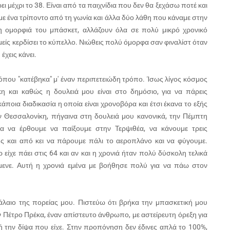
ει μέχρι το 38. Είναι από τα παιχνίδια που δεν θα ξεχάσω ποτέ και
αμε ένα τρίποντο από τη γωνία και άλλα δύο λάθη που κάναμε στην
 η ομορφιά του μπάσκετ, αλλάζουν όλα σε πολύ μικρό χρονικό
εμείς κερδίσει το κύπελλο. Νιώθεις πολύ όμορφα σαν φιναλίστ όταν
έχεις κάνει.
όπου "κατέβηκα" μ' έναν περιπετειώδη τρόπο. Ίσως λίγος κόσμος
η και καθώς η δουλειά μου είναι στο δημόσιο, για να πάρεις
οια διαδικασία η οποία είναι χρονοβόρα και έτσι έκανα το εξής
ν Θεσσαλονίκη, πήγαινα στη δουλειά μου κανονικά, την Πέμπτη
α να έρθουμε να παίξουμε στην Τερψιθέα, να κάνουμε τρεις
ς και από κει να πάρουμε πάλι το αεροπλάνο και να φύγουμε.
 είχε πάει στις 64 και αν και η χρονιά ήταν πολύ δύσκολη τελικά
ίμενε. Αυτή η χρονιά εμένα με βοήθησε πολύ για να πάω στον
φάλαιο της πορείας μου. Πιστεύω ότι βρήκα την μπασκετική μου
 Πέτρο Πρέκα, έναν απίστευτο άνθρωπο, με αστείρευτη όρεξη για
ή την δίψα που είχε. Στην προπόνηση δεν έδινες απλά το 100%,