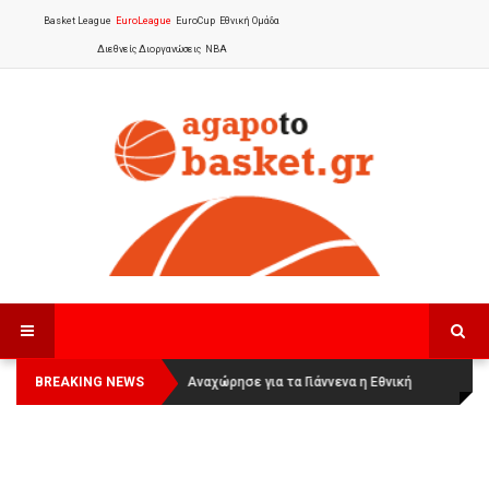
Basket League
EuroLeague
EuroCup
Εθνική Ομάδα
Διεθνείς Διοργανώσεις
NBA
BREAKING NEWS
Οι Πάνθηρες Καβάλας στην Women
Αναχώρησε για τα Γιάννενα η Εθνική
Basketball League 1
Γυναικών
: