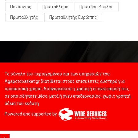
Πανιώνιος
Πρωτάθλημα
Πρωτέας Βούλας
Πρωταθλητής
Πρωταθλητής Ευρώπης
Το σύνολο του περιεχομένου και των υπηρεσιών του
Agapotobasket.gr διατίθεται στους επισκέπτες αυστηρά για
προσωπική χρήση. Απαγορεύεται η χρήση ή επανεκπομπή του,
σε οποιοδήποτε μέσο, μετά ή άνευ επεξεργασίας, χωρίς γραπτή
άδεια του εκδότη.
Powered and supported by