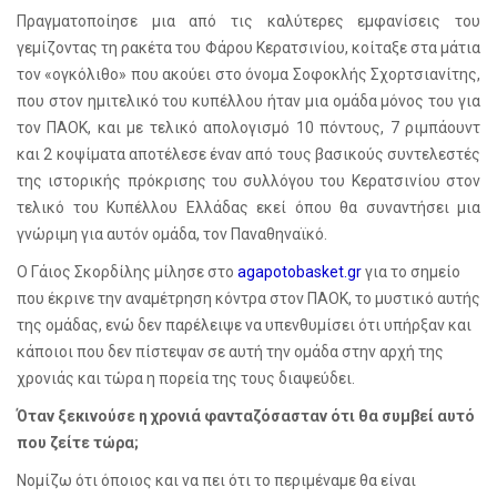
Πραγματοποίησε μια από τις καλύτερες εμφανίσεις του
γεμίζοντας τη ρακέτα του Φάρου Κερατσινίου, κοίταξε στα μάτια
τον «ογκόλιθο» που ακούει στο όνομα Σοφοκλής Σχορτσιανίτης,
που στον ημιτελικό του κυπέλλου ήταν μια ομάδα μόνος του για
τον ΠΑΟΚ, και με τελικό απολογισμό 10 πόντους, 7 ριμπάουντ
και 2 κοψίματα αποτέλεσε έναν από τους βασικούς συντελεστές
της ιστορικής πρόκρισης του συλλόγου του Κερατσινίου στον
τελικό του Κυπέλλου Ελλάδας εκεί όπου θα συναντήσει μια
γνώριμη για αυτόν ομάδα, τον Παναθηναϊκό.
Ο Γάιος Σκορδίλης μίλησε στο
agapotobasket
.
gr
για το σημείο
που έκρινε την αναμέτρηση κόντρα στον ΠΑΟΚ, το μυστικό αυτής
της ομάδας, ενώ δεν παρέλειψε να υπενθυμίσει ότι υπήρξαν και
κάποιοι που δεν πίστεψαν σε αυτή την ομάδα στην αρχή της
χρονιάς και τώρα η πορεία της τους διαψεύδει.
Όταν ξεκινούσε η χρονιά φανταζόσασταν ότι θα συμβεί αυτό
που ζείτε τώρα;
Νομίζω ότι όποιος και να πει ότι το περιμέναμε θα είναι