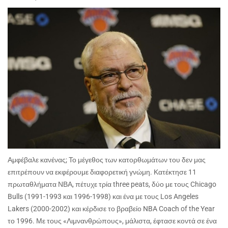
Αμφέβαλε κανένας; Το μέγεθος των κατορθωμάτων του δεν μας
επιτρέπουν να εκφέρουμε διαφορετική γνώμη. Κατέκτησε 11
πρωταθλήματα ΝΒΑ, πέτυχε τρία
three peats
, δύο με τους
Chicago
Bulls
(1991-1993 και 1996-1998) και ένα με τους
Los Angeles
Lakers
(2000-2002) και κέρδισε το βραβείο
NBA Coach of the Year
το 1996. Με τους «Λιμνανθρώπους», μάλιστα, έφτασε κοντά σε ένα