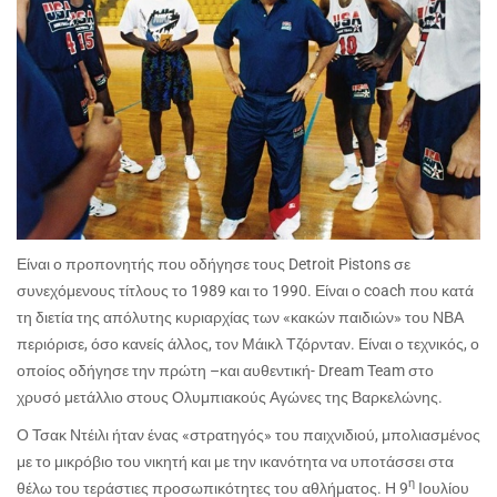
Είναι ο προπονητής που οδήγησε τους
Detroit Pistons
σε
συνεχόμενους τίτλους το 1989 και το 1990. Είναι ο
coach
που κατά
τη διετία της απόλυτης κυριαρχίας των «κακών παιδιών» του ΝΒΑ
περιόρισε, όσο κανείς άλλος, τον Μάικλ Τζόρνταν. Είναι ο τεχνικός, ο
οποίος οδήγησε την πρώτη –και αυθεντική-
Dream Team
στο
χρυσό μετάλλιο στους Ολυμπιακούς Αγώνες της Βαρκελώνης.
Ο Τσακ Ντέιλι ήταν ένας «στρατηγός» του παιχνιδιού, μπολιασμένος
με το μικρόβιο του νικητή και με την ικανότητα να υποτάσσει στα
η
θέλω του τεράστιες προσωπικότητες του αθλήματος. Η 9
Ιουλίου