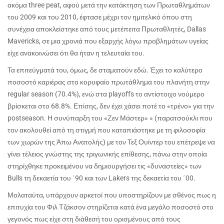
ακόμα
three peat
, αφού μετά την κατάκτηση των Πρωταθλημάτων
του 2009 και του 2010, έφτασε μέχρι τον ημιτελικό όπου στη
συνέχεια αποκλείστηκε από τους μετέπειτα Πρωταθλητές,
Dallas
Mavericks
, σε μια χρονιά που εξαρχής λόγω προβλημάτων υγείας
είχε ανακοινώσει ότι θα ήταν η τελευταία του.
Τα επιτεύγματά του, όμως, δε σταματούν εδώ. Έχει το καλύτερο
ποσοστό καριέρας στο κορυφαίο πρωτάθλημα του πλανήτη στην
regular season
(70.4%), ενώ στα
playoffs
το αντίστοιχο νούμερο
βρίσκεται στο 68.8%. Επίσης, δεν έχει χάσει ποτέ το «τρένο» για την
postseason
. Η συνύπαρξη του «Ζεν Μάστερ» » (παρατσούκλι που
τον ακολουθεί από τη στιγμή που καταπιάστηκε με τη φιλοσοφία
των χωρών της Άπω Ανατολής) με τον Τεξ Ουίντερ του επέτρεψε να
γίνει τέλειος γνώστης της τριγωνικής επίθεσης, πάνω στην οποία
στηρίχθηκε προκειμένου να δημιουργήσει τις «δυναστείες» των
Bulls
τη δεκαετία του ΄90 και των
Lakers
της δεκαετία του ΄00.
Μολαταύτα, υπάρχουν αρκετοί που υποστηρίζουν με σθένος πως η
επιτυχία του Φιλ Τζάκσον στηρίζεται κατά ένα μεγάλο ποσοστό στο
γεγονός πως είχε στη διάθεσή του ορισμένους από τους