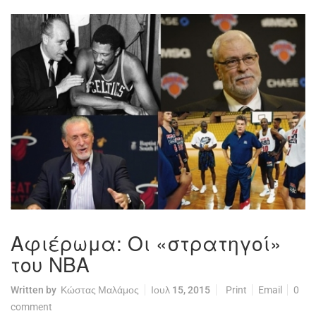
Αφιέρωμα: Οι «στρατηγοί»
του ΝΒΑ
Written by
Κώστας Μαλάμος
Ιουλ 15, 2015
Print
Email
0
comment