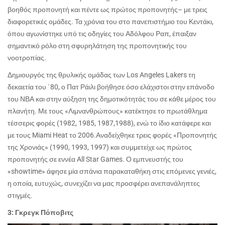
βοηθός προπονητή και πέντε ως πρώτος προπονητής– με τρεις
διαφορετικές ομάδες. Τα χρόνια του στο πανεπιστήμιο του Κεντάκι,
όπου αγωνίστηκε υπό τις οδηγίες του Αδόλφου Ραπ, έπαιξαν
σημαντικό ρόλο στη σφυρηλάτηση της προπονητικής του
νοοτροπίας.
Δημιουργός της θρυλικής ομάδας των
Los Angeles Lakers
τη
δεκαετία του ΄80, ο Πατ Ράιλι βοήθησε όσο ελάχιστοι στην επάνοδο
του ΝΒΑ και στην αύξηση της δημοτικότητάς του σε κάθε μέρος του
πλανήτη. Με τους «Λιμνανθρώπους» κατέκτησε το πρωτάθλημα
τέσσερις φορές (1982, 1985, 1987,1988), ενώ το ίδιο κατάφερε και
με τους Miami Heat το 2006.
Αναδείχθηκε τρεις φορές «Προπονητής
της Χρονιάς» (1990, 1993, 1997) και συμμετείχε ως πρώτος
προπονητής σε εννέα
All Star Games
. Ο εμπνευστής του
«
showtime
» άφησε μία σπάνια παρακαταθήκη στις επόμενες γενιές,
η οποία, ευτυχώς, συνεχίζει να μας προσφέρει ανεπανάληπτες
στιγμές.
3: Γκρεγκ Πόποβιτς