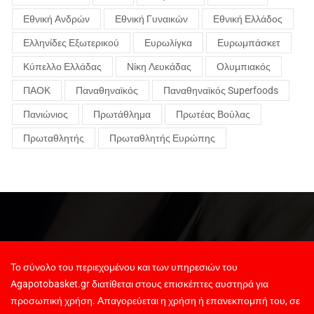
Εθνική Ανδρών
Εθνική Γυναικών
Εθνική Ελλάδος
Ελληνίδες Εξωτερικού
Ευρωλίγκα
Ευρωμπάσκετ
Κύπελλο Ελλάδας
Νίκη Λευκάδας
Ολυμπιακός
ΠΑΟΚ
Παναθηναϊκός
Παναθηναϊκός Superfoods
Πανιώνιος
Πρωτάθλημα
Πρωτέας Βούλας
Πρωταθλητής
Πρωταθλητής Ευρώπης
Το σύνολο του περιεχομένου και των υπηρεσιών του
Agapotobasket.gr διατίθεται στους επισκέπτες αυστηρά για
προσωπική χρήση. Απαγορεύεται η χρήση ή επανεκπομπή του, σε