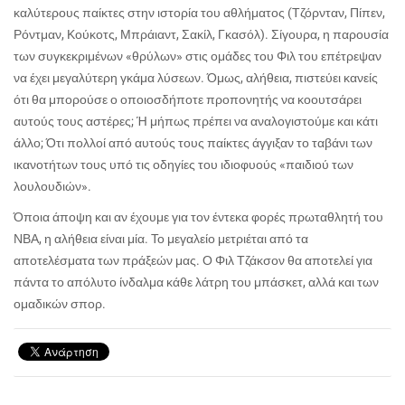
καλύτερους παίκτες στην ιστορία του αθλήματος (Τζόρνταν, Πίπεν,
Ρόντμαν, Κούκοτς, Μπράιαντ, Σακίλ, Γκασόλ). Σίγουρα, η παρουσία
των συγκεκριμένων «θρύλων» στις ομάδες του Φιλ του επέτρεψαν
να έχει μεγαλύτερη γκάμα λύσεων. Όμως, αλήθεια, πιστεύει κανείς
ότι θα μπορούσε ο οποιοσδήποτε προπονητής να κοουτσάρει
αυτούς τους αστέρες; Ή μήπως πρέπει να αναλογιστούμε και κάτι
άλλο; Ότι πολλοί από αυτούς τους παίκτες άγγιξαν το ταβάνι των
ικανοτήτων τους υπό τις οδηγίες του ιδιοφυούς «παιδιού των
λουλουδιών».
Όποια άποψη και αν έχουμε για τον έντεκα φορές πρωταθλητή του
ΝΒΑ, η αλήθεια είναι μία. Το μεγαλείο μετριέται από τα
αποτελέσματα των πράξεών μας. Ο Φιλ Τζάκσον θα αποτελεί για
πάντα το απόλυτο ίνδαλμα κάθε λάτρη του μπάσκετ, αλλά και των
ομαδικών σπορ.