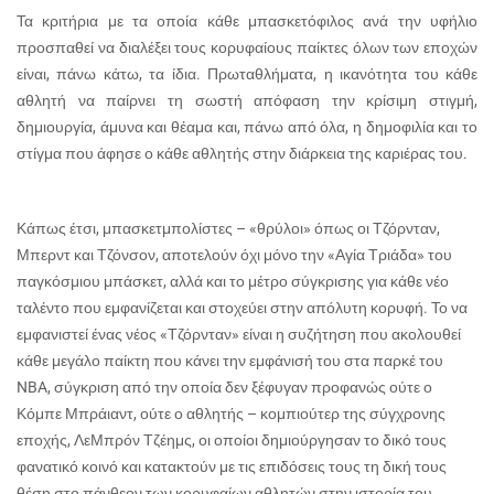
Τα κριτήρια με τα οποία κάθε μπασκετόφιλος ανά την υφήλιο
προσπαθεί να διαλέξει τους κορυφαίους παίκτες όλων των εποχών
είναι, πάνω κάτω, τα ίδια. Πρωταθλήματα, η ικανότητα του κάθε
αθλητή να παίρνει τη σωστή απόφαση την κρίσιμη στιγμή,
δημιουργία, άμυνα και θέαμα και, πάνω από όλα, η δημοφιλία και το
στίγμα που άφησε ο κάθε αθλητής στην διάρκεια της καριέρας του.
Κάπως έτσι, μπασκετμπολίστες – «θρύλοι» όπως οι Τζόρνταν,
Μπερντ και Τζόνσον, αποτελούν όχι μόνο την «Αγία Τριάδα» του
παγκόσμιου μπάσκετ, αλλά και το μέτρο σύγκρισης για κάθε νέο
ταλέντο που εμφανίζεται και στοχεύει στην απόλυτη κορυφή. Το να
εμφανιστεί ένας νέος «Τζόρνταν» είναι η συζήτηση που ακολουθεί
κάθε μεγάλο παίκτη που κάνει την εμφάνισή του στα παρκέ του
NBA
, σύγκριση από την οποία δεν ξέφυγαν προφανώς ούτε ο
Κόμπε Μπράιαντ, ούτε ο αθλητής – κομπιούτερ της σύγχρονης
εποχής, ΛεΜπρόν Τζέημς, οι οποίοι δημιούργησαν το δικό τους
φανατικό κοινό και κατακτούν με τις επιδόσεις τους τη δική τους
θέση στο πάνθεον των κορυφαίων αθλητών στην ιστορία του