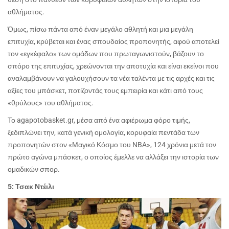
αθλήματος.
Όμως, πίσω πάντα από έναν μεγάλο αθλητή και μια μεγάλη
επιτυχία, κρύβεται και ένας σπουδαίος προπονητής, αφού αποτελεί
τον «εγκέφαλο» των ομάδων που πρωταγωνιστούν, βάζουν το
σπόρο της επιτυχίας, χρεώνονται την αποτυχία και είναι εκείνοι που
αναλαμβάνουν να γαλουχήσουν τα νέα ταλέντα με τις αρχές και τις
αξίες του μπάσκετ, ποτίζοντάς τους εμπειρία και κάτι από τους
«θρύλους» του αθλήματος.
Το
agapotobasket
.
gr
, μέσα από ένα αφιέρωμα φόρο τιμής,
ξεδιπλώνει την, κατά γενική ομολογία, κορυφαία πεντάδα των
προπονητών στον «Μαγικό Κόσμο του
NBA
», 124 χρόνια μετά τον
πρώτο αγώνα μπάσκετ, ο οποίος έμελλε να αλλάξει την ιστορία των
ομαδικών σπορ.
5: Τσακ Ντέιλι