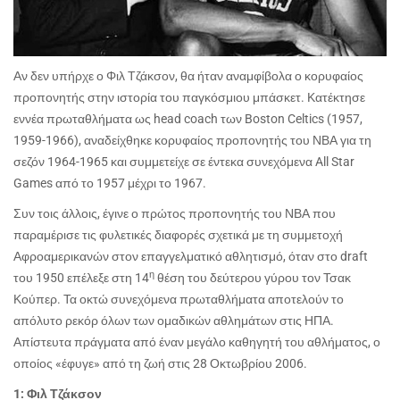
Αν δεν υπήρχε ο Φιλ Τζάκσον, θα ήταν αναμφίβολα ο κορυφαίος
προπονητής στην ιστορία του παγκόσμιου μπάσκετ. Κατέκτησε
εννέα πρωταθλήματα ως
head coach
των
Boston Celtics
(1957,
1959-1966), αναδείχθηκε κορυφαίος προπονητής του ΝΒΑ για τη
σεζόν 1964-1965 και συμμετείχε σε έντεκα συνεχόμενα
All Star
Games
από το 1957 μέχρι το 1967.
Συν τοις άλλοις, έγινε ο πρώτος προπονητής του ΝΒΑ που
παραμέρισε τις φυλετικές διαφορές σχετικά με τη συμμετοχή
Αφροαμερικανών στον επαγγελματικό αθλητισμό, όταν στο
draft
η
του 1950 επέλεξε στη 14
θέση του δεύτερου γύρου τον Τσακ
Κούπερ. Τα οκτώ συνεχόμενα πρωταθλήματα αποτελούν το
απόλυτο ρεκόρ όλων των ομαδικών αθλημάτων στις ΗΠΑ.
Απίστευτα πράγματα από έναν μεγάλο καθηγητή του αθλήματος, ο
οποίος «έφυγε» από τη ζωή στις 28 Οκτωβρίου 2006.
1: Φιλ Τζάκσον