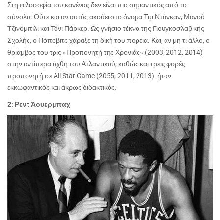
Στη φιλοσοφία του κανένας δεν είναι πιο σημαντικός από το
σύνολο. Ούτε και αν αυτός ακούει στο όνομα Τιμ Ντάνκαν, Μανού
Τζινόμπιλι και Τόνι Πάρκερ. Ως γνήσιο τέκνο της Γιουγκοσλαβικής
Σχολής, ο Πόποβιτς χάραξε τη δική του πορεία. Και, αν μη τι άλλο, ο
θρίαμβος του τρις «Προπονητή της Χρονιάς» (2003, 2012, 2014)
στην αντίπερα όχθη του Ατλαντικού, καθώς και τρεις φορές
προπονητή σε
All Star Game
(2055, 2011, 2013) ήταν
εκκωφαντικός και άκρως διδακτικός.
2: Ρεντ Άουερμπαχ