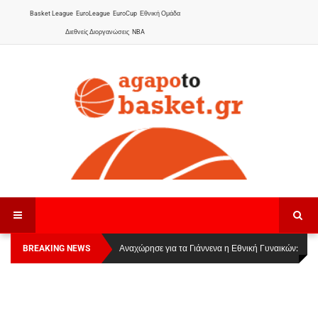
Basket League
EuroLeague
EuroCup
Εθνική Ομάδα
Διεθνείς Διοργανώσεις
NBA
BREAKING NEWS
Οι Πάνθηρες Καβάλας στην Women Basketball
Αναχώρησε για τα Γιάννενα η Εθνική Γυναικών
:
League 1