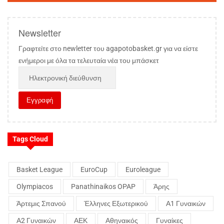
Newsletter
Γραφτείτε στο newletter του agapotobasket.gr για να είστε
ενήμεροι με όλα τα τελευταία νέα του μπάσκετ
Tags Cloud
Basket League
EuroCup
Euroleague
Olympiacos
Panathinaikos OPAP
Άρης
Άρτεμις Σπανού
Έλληνες Εξωτερικού
Α1 Γυναικών
Α2 Γυναικών
ΑΕΚ
Αθηναικός
Γυναίκες