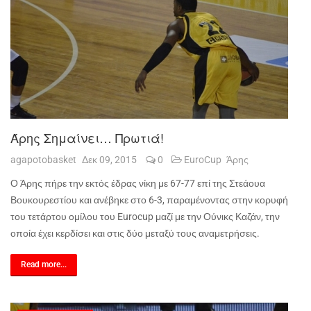
Άρης Σημαίνει… Πρωτιά!
agapotobasket
Δεκ 09, 2015
0
EuroCup
Άρης
Ο Άρης πήρε την εκτός έδρας νίκη με 67-77 επί της Στεάουα
Βουκουρεστίου και ανέβηκε στο 6-3, παραμένοντας στην κορυφή
του τετάρτου ομίλου του
Eurocup
μαζί με την Ούνικς Καζάν, την
οποία έχει κερδίσει και στις δύο μεταξύ τους αναμετρήσεις.
Read more...