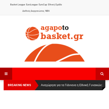
Basket League
EuroLeague
EuroCup
Εθνική Ομάδα
Διεθνείς Διοργανώσεις
NBA
BREAKING NEWS
Οι Πάνθηρες Καβάλας στην Women Basketball
Αναχώρησε για τα Γιάννενα η Εθνική Γυναικών
:
League 1