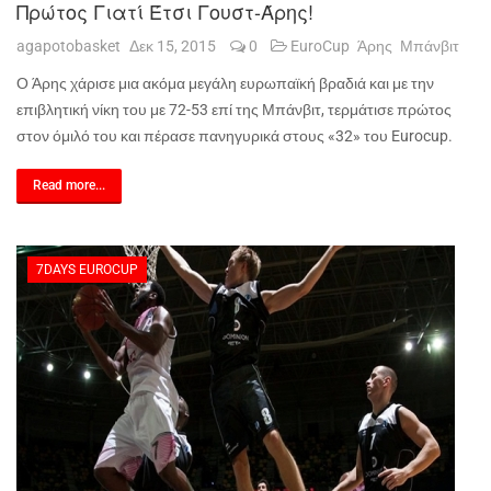
Πρώτος Γιατί Έτσι Γουστ-Άρης!
agapotobasket
Δεκ 15, 2015
0
EuroCup
Άρης
Μπάνβιτ
Ο Άρης χάρισε μια ακόμα μεγάλη ευρωπαϊκή βραδιά και με την
επιβλητική νίκη του με 72-53 επί της Μπάνβιτ, τερμάτισε πρώτος
στον όμιλό του και πέρασε πανηγυρικά στους «32» του
Eurocup
.
Read more...
7DAYS EUROCUP