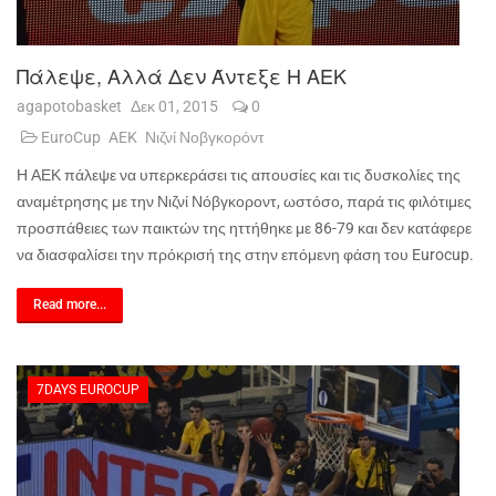
Πάλεψε, Αλλά Δεν Άντεξε Η ΑΕΚ
agapotobasket
Δεκ 01, 2015
0
EuroCup
AEK
Νιζνί Νοβγκορόντ
Η ΑΕΚ πάλεψε να υπερκεράσει τις απουσίες και τις δυσκολίες της
αναμέτρησης με την Νιζνί Νόβγκοροντ, ωστόσο, παρά τις φιλότιμες
προσπάθειες των παικτών της ηττήθηκε με 86-79 και δεν κατάφερε
να διασφαλίσει την πρόκρισή της στην επόμενη φάση του
Eurocup
.
Read more...
7DAYS EUROCUP