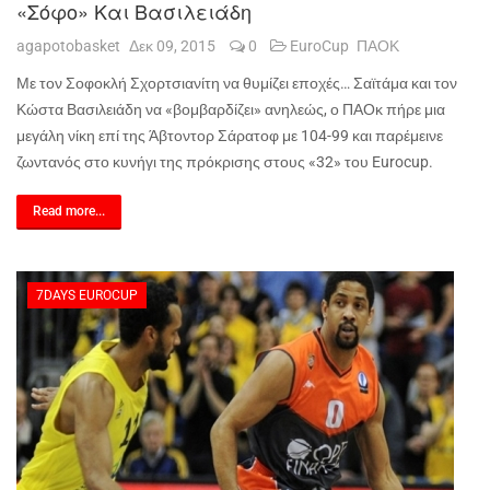
«Σόφο» Και Βασιλειάδη
agapotobasket
Δεκ 09, 2015
0
EuroCup
ΠΑΟΚ
Με τον Σοφοκλή Σχορτσιανίτη να θυμίζει εποχές… Σαϊτάμα και τον
Κώστα Βασιλειάδη να «βομβαρδίζει» ανηλεώς, ο ΠΑΟκ πήρε μια
μεγάλη νίκη επί της Άβτοντορ Σάρατοφ με 104-99 και παρέμεινε
ζωντανός στο κυνήγι της πρόκρισης στους «32» του
Eurocup
.
Read more...
7DAYS EUROCUP