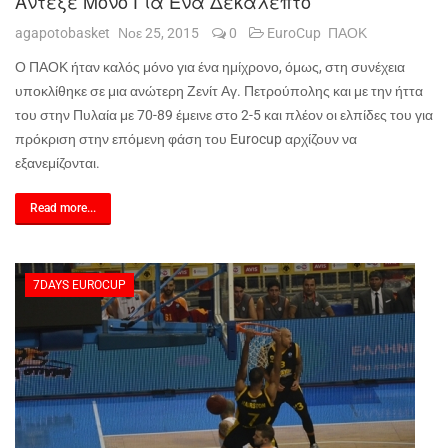
Άντεξε Μόνο Για Ένα Δεκάλεπτο
agapotobasket
Νοε 25, 2015
0
EuroCup
ΠΑΟΚ
Ο ΠΑΟΚ ήταν καλός μόνο για ένα ημίχρονο, όμως, στη συνέχεια
υποκλίθηκε σε μια ανώτερη Ζενίτ Αγ. Πετρούπολης και με την ήττα
του στην Πυλαία με 70-89 έμεινε στο 2-5 και πλέον οι ελπίδες του για
πρόκριση στην επόμενη φάση του
Eurocup
αρχίζουν να
εξανεμίζονται.
Read more...
7DAYS EUROCUP