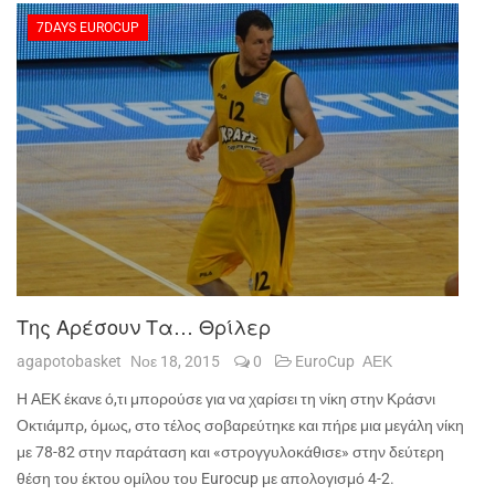
7DAYS EUROCUP
Της Αρέσουν Τα… Θρίλερ
agapotobasket
Νοε 18, 2015
0
EuroCup
ΑΕΚ
Η ΑΕΚ έκανε ό,τι μπορούσε για να χαρίσει τη νίκη στην Κράσνι
Οκτιάμπρ, όμως, στο τέλος σοβαρεύτηκε και πήρε μια μεγάλη νίκη
με 78-82 στην παράταση και «στρογγυλοκάθισε» στην δεύτερη
θέση του έκτου ομίλου του
Eurocup
με απολογισμό 4-2.