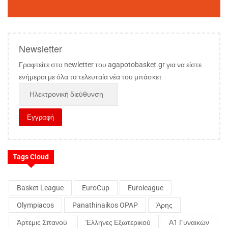
Newsletter
Γραφτείτε στο newletter του agapotobasket.gr για να είστε
ενήμεροι με όλα τα τελευταία νέα του μπάσκετ
Tags Cloud
Basket League
EuroCup
Euroleague
Olympiacos
Panathinaikos OPAP
Άρης
Άρτεμις Σπανού
Έλληνες Εξωτερικού
Α1 Γυναικών