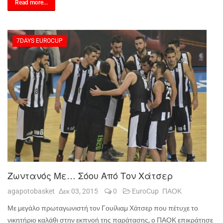
Read more...
7DAYS EUROCUP
Ζωντανός Με… Σόου Από Τον Χάτσερ
agapotobasket
Δεκ 03, 2015
0
EuroCup
ΠΑΟΚ
Με μεγάλο πρωταγωνιστή τον Γουίλιαμ Χάτσερ που πέτυχε το
νικητήριο καλάθι στην εκπνοή της παράτασης, ο ΠΑΟΚ επικράτησε