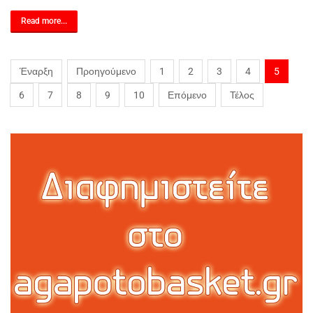
Read more...
Έναρξη
Προηγούμενο
1
2
3
4
5
6
7
8
9
10
Επόμενο
Τέλος