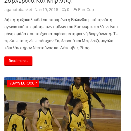
Σαρλερουά Και Μπρίντιζι
agapotobasket
Νοε 19, 2015
0
EuroCup
Αήττητη εξακολουθεί να παραμένει η Βαλένθια μετά την έκτη
αγωνιστική της φάσης των ομίλων του
Eurocup
και πλέον είναι η
μόνη ομάδα που το έχει καταφέρει μστη φετινή διοργάνωση. Τις
πρώτες τους νίκες πέτυχαν Σαρλερουά και Μπρίντιζι, μεγάλα
«διπλά» πήραν Νεπτούνας και Λιέτουβος Ρίτας.
Read more...
7DAYS EUROCUP