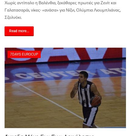
Χωρίς αντίπαλο η Βαλένθια, ξεκάθαρες πρωτιές για Ζενίτ και
Γαλατασαράι, νίκες- «ανάσα» για Νίζνι, Ολύμπια Λιουμπλιάνας,
Σζολνόκι.
Read more...
7DAYS EUROCUP