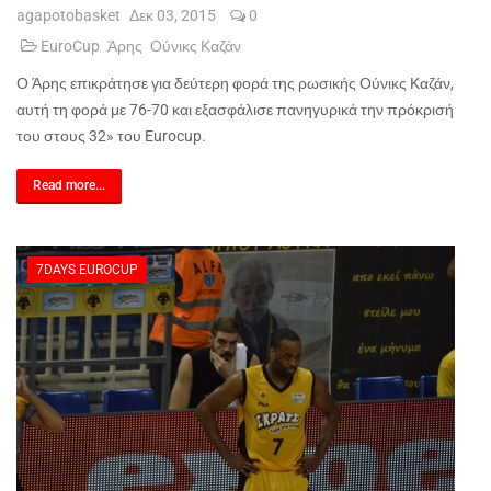
agapotobasket
Δεκ 03, 2015
0
EuroCup
Άρης
Ούνικς Καζάν
Ο Άρης επικράτησε για δεύτερη φορά της ρωσικής Ούνικς Καζάν,
αυτή τη φορά με 76-70 και εξασφάλισε πανηγυρικά την πρόκρισή
του στους 32» του
Eurocup
.
Read more...
7DAYS EUROCUP