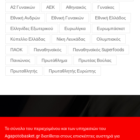
Α2 Γυναικών
ΑΕΚ
Αθηναικός
Γυναίκες
Εθνική Ανδρών
Εθνική Γυναικών
Εθνική Ελλάδος
Ελληνίδες Εξωτερικού
Ευρωλίγκα
Ευρωμπάσκετ
Κύπελλο Ελλάδας
Νίκη Λευκάδας
Ολυμπιακός
ΠΑΟΚ
Παναθηναϊκός
Παναθηναϊκός Superfoods
Πανιώνιος
Πρωτάθλημα
Πρωτέας Βούλας
Πρωταθλητής
Πρωταθλητής Ευρώπης
Το σύνολο του περιεχομένου και των υπηρεσιών του
Agapotobasket.gr διατίθεται στους επισκέπτες αυστηρά για