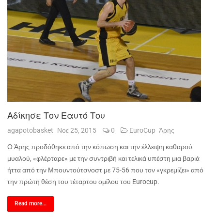
Αδίκησε Τον Εαυτό Του
agapotobasket
Νοε 25, 2015
0
EuroCup
Άρης
Ο Άρης προδόθηκε από την κόπωση και την έλλειψη καθαρού
μυαλού, «φλέρταρε» με την συντριβή και τελικά υπέστη μια βαριά
ήττα από την Μπουντούτσνοστ με 75-56 που τον «γκρεμίζει» από
την πρώτη θέση του τέταρτου ομίλου του
Eurocup
.
Read more...