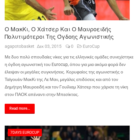
Ο ΜακΚι, Ο Χάτσερ Και Ο Μαυροειδής
Πολυτιμότεροι Της Όγδοης Αγωνιστικής
agapotobasket
Δεκ 03, 2015
0
EuroCup
Με δυο πολύ σπουδαίες νίκες για τις ελληνικές ομάδες συνεχίστηκε
η όγδοη αγωνιστική του
Eurocup
, όπου για μια ακόμα φορά δεν
έλειψαν οι μεγάλες συγκινήσεις. Κορυφαίος της αγωνιστικής ο
Ταϊγουέιν ΜακΚι της Λε Μαν, μεγάλες επιδόσεις και από τον
Δημήτρη Μαυροειδή και τον Γουίλιαμ Χάτσερ που χάρισε τη νίκη
στον ΠΑΟΚ απέναντι στην Μπεσίκτας.
Read more...
7DAYS EUROCUP