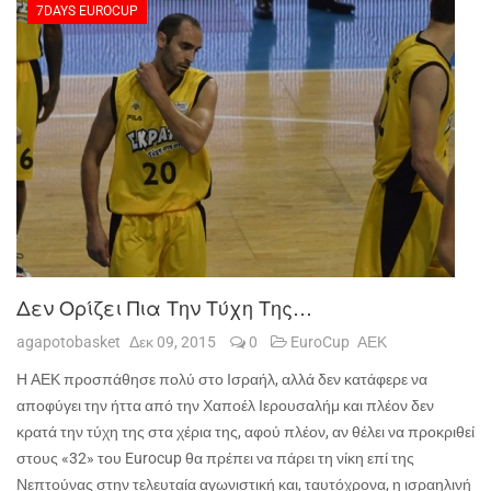
7DAYS EUROCUP
Δεν Ορίζει Πια Την Τύχη Της…
agapotobasket
Δεκ 09, 2015
0
EuroCup
ΑΕΚ
Η ΑΕΚ προσπάθησε πολύ στο Ισραήλ, αλλά δεν κατάφερε να
αποφύγει την ήττα από την Χαποέλ Ιερουσαλήμ και πλέον δεν
κρατά την τύχη της στα χέρια της, αφού πλέον, αν θέλει να προκριθεί
στους «32» του
Eurocup
θα πρέπει να πάρει τη νίκη επί της
Νεπτούνας στην τελευταία αγωνιστική και, ταυτόχρονα, η ισραηλινή