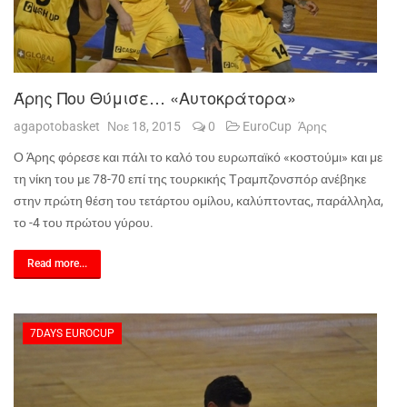
Άρης Που Θύμισε… «Αυτοκράτορα»
agapotobasket
Νοε 18, 2015
0
EuroCup
Άρης
Ο Άρης φόρεσε και πάλι το καλό του ευρωπαϊκό «κοστούμι» και με
τη νίκη του με 78-70 επί της τουρκικής Τραμπζονσπόρ ανέβηκε
στην πρώτη θέση του τετάρτου ομίλου, καλύπτοντας, παράλληλα,
το -4 του πρώτου γύρου.
Read more...
7DAYS EUROCUP