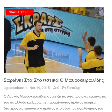
7DAYS EUROCUP
Σαρώνει Στα Στατιστικά Ο Μαυροκεφαλίδης
agapotobasket
Νοε 19, 2015
0
EuroCup
Ο Λουκάς Μαυροκεφαλίδης συνεχίζει τις εντυπωσιακές εμφανίσεις
του σε Ελλάδα και Ευρώπη, παραμένοντας
πρώτος σκόρερ,
δεύτερος ριμπάουντερ κι πρώτος στο σύστημα αξιολόγησης του