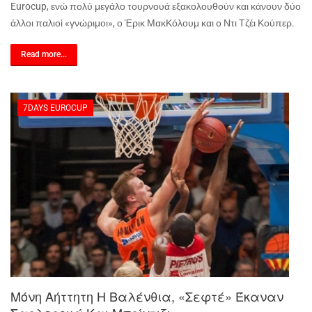
Eurocup
, ενώ πολύ μεγάλο τουρνουά εξακολουθούν και κάνουν δύο
άλλοι παλιοί «γνώριμοι», ο Έρικ ΜακΚόλουμ και ο Ντι Τζέι Κούπερ.
Read more...
7DAYS EUROCUP
Μόνη Αήττητη Η Βαλένθια, «σεφτέ» Έκαναν