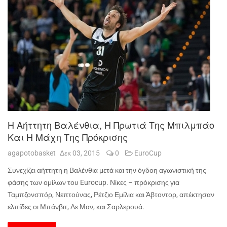
Η Αήττητη Βαλένθια, Η Πρωτιά Της Μπιλμπάο
Και Η Μάχη Της Πρόκρισης
agapotobasket
Δεκ 03, 2015
0
EuroCup
Συνεχίζει αήττητη η Βαλένθια μετά και την όγδοη αγωνιστική της
φάσης των ομίλων του
Eurocup
. Νίκες – πρόκρισης για
Ταμπζονσπόρ, Νεπτούνας, Ρέτζιο Εμίλια και Άβτοντορ, απέκτησαν
ελπίδες οι Μπάνβιτ, Λε Μαν, και Σαρλερουά.