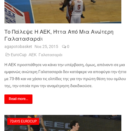
Το Πάλεψε Η ΑΕΚ, Ήττα Από Μια Ανώτερη
Γαλατασαράι
agapotobasket
Νοε 25, 2015
0
EuroCup
ΑΕΚ
Γαλατασαράι
Η ΑΕΚ προσπάθησε να κάνει την υπέρβαση, όμως, απέναντι σε μια
εμφανώς ανώτερη Γαλατασαράι δεν κατάφερε να αποφύγει την ήττα
με 73-86 και να χάσει τις ελπίδες της για την πρώτη θέση του ομίλου
της, την οποία πριν την αναμέτρηση διεκδικούσε.
Read more...
7DAYS EUROCUP