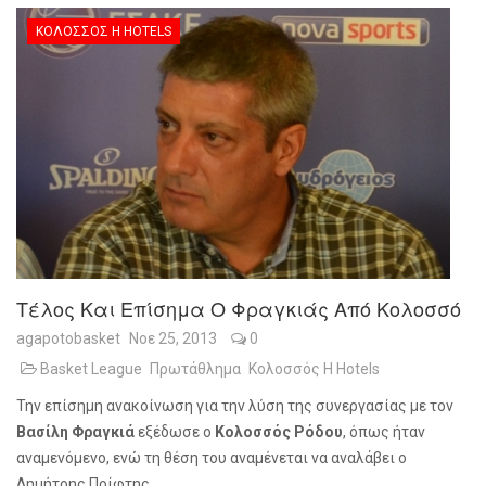
ΚΟΛΟΣΣΌΣ H HOTELS
Τέλος Και Επίσημα Ο Φραγκιάς Από Κολοσσό
agapotobasket
Νοε 25, 2013
0
Basket League
Πρωτάθλημα
Κολοσσός H Hotels
Την επίσημη ανακοίνωση για την λύση της συνεργασίας με τον
Βασίλη Φραγκιά
εξέδωσε ο
Κολοσσός Ρόδου
, όπως ήταν
αναμενόμενο, ενώ τη θέση του αναμένεται να αναλάβει ο
Δημήτρης Πρίφτης.