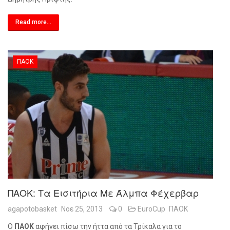
Read more...
ΠΑΟΚ
ΠΑΟΚ: Τα Εισιτήρια Με Άλμπα Φέχερβαρ
agapotobasket
Νοε 25, 2013
0
EuroCup
ΠΑΟΚ
Ο
ΠΑΟΚ
αφήνει πίσω την ήττα από τα Τρίκαλα για το