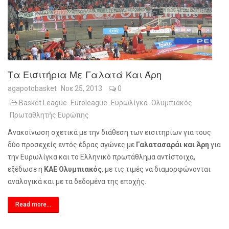
Τα Εισιτήρια Με Γαλατά Και Άρη
agapotobasket
Νοε 25, 2013
0
Basket League
Euroleague
Ευρωλίγκα
Ολυμπιακός
Πρωταθλητής Ευρώπης
Ανακοίνωση σχετικά με την διάθεση των εισιτηρίων για τους
δύο προσεχείς εντός έδρας αγώνες με
Γαλατασαράι και Άρη
για
την Ευρωλίγκα και το Ελληνικό πρωτάθλημα αντίστοιχα,
εξέδωσε η
ΚΑΕ Ολυμπιακός
, με τις τιμές να διαμορφώνονται
αναλογικά και με τα δεδομένα της εποχής.
Read more...