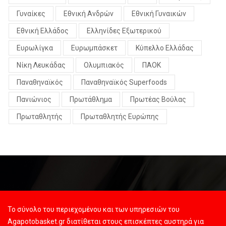
Γυναίκες
Εθνική Ανδρών
Εθνική Γυναικών
Εθνική Ελλάδος
Ελληνίδες Εξωτερικού
Ευρωλίγκα
Ευρωμπάσκετ
Κύπελλο Ελλάδας
Νίκη Λευκάδας
Ολυμπιακός
ΠΑΟΚ
Παναθηναϊκός
Παναθηναϊκός Superfoods
Πανιώνιος
Πρωτάθλημα
Πρωτέας Βούλας
Πρωταθλητής
Πρωταθλητής Ευρώπης
Το σύνολο του περιεχομένου και των υπηρεσιών του
Agapotobasket.gr διατίθεται στους επισκέπτες αυστηρά για