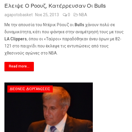
Έλειψε Ο Ροουζ, Κατέρρευσαν Οι Bulls
agapotobasket
Νοε 25, 2013
0
NBA
Με την απουσία του Ντέρικ Ρόουζ οι
Bulls
χάνουν πολύ σε
δυναμικότητα, κάτι που φάνηκε στην αναμέτρησή τους με τους
LA Clippers
, όπου οι «Ταύροι» παραδόθηκαν άνευ όρων με 82-
121 στο παιχνίδι που έκλεψε τις εντυπώσεις από τους
χθεσινούς αγώνες στο
NBA
.
Read more...
ΔΙΕΘΝΕΊΣ ΔΙΟΡΓΑΝΏΣΕΙΣ