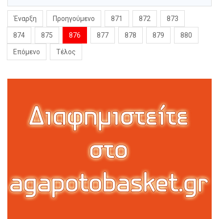
Έναρξη
Προηγούμενο
871
872
873
874
875
876
877
878
879
880
Επόμενο
Τέλος