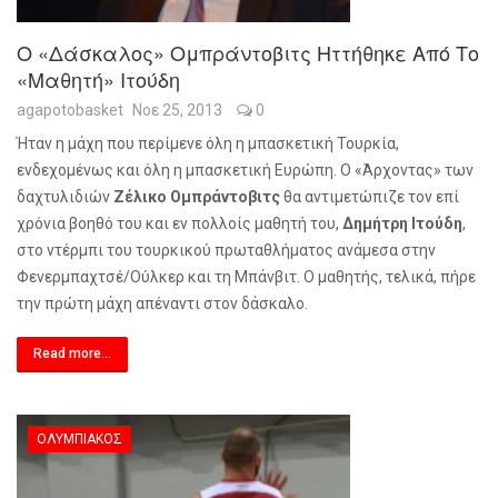
Ο «δάσκαλος» Ομπράντοβιτς Ηττήθηκε Από Το
«μαθητή» Ιτούδη
agapotobasket
Νοε 25, 2013
0
Ήταν η μάχη που περίμενε όλη η μπασκετική Τουρκία,
ενδεχομένως και όλη η μπασκετική Ευρώπη. Ο «Άρχοντας» των
δαχτυλιδιών
Ζέλικο Ομπράντοβιτς
θα αντιμετώπιζε τον επί
χρόνια βοηθό του και εν πολλοίς μαθητή του,
Δημήτρη Ιτούδη
,
στο ντέρμπι του τουρκικού πρωταθλήματος ανάμεσα στην
Φενερμπαχτσέ/Ούλκερ και τη Μπάνβιτ. Ο μαθητής, τελικά, πήρε
την πρώτη μάχη απέναντι στον δάσκαλο.
Read more...
ΟΛΥΜΠΙΑΚΌΣ