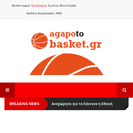
Basket League
EuroLeague
EuroCup
Εθνική Ομάδα
Διεθνείς Διοργανώσεις
NBA
BREAKING NEWS
Οι Πάνθηρες Καβάλας στην Women
Αναχώρησε για τα Γιάννενα η Εθνική
Basketball League 1
Γυναικών
: