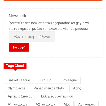
Newsletter
Γραφτείτε στο newletter του agapotobasket.gr για να
είστε ενήμεροι με όλα τα τελευταία νέα του μπάσκετ
Tags Cloud
Basket League
EuroCup
Euroleague
Olympiacos
Panathinaikos OPAP
Άρης
Άρτεμις Σπανού
Έλληνες Εξωτερικού
Α1 Γυναικών
Α2 Γυναικών
ΑΕΚ
Αθηναικός