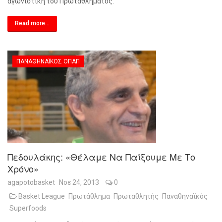
αγωνιστική του Πρωταθλήματος.
Read more...
ΠΑΝΑΘΗΝΑΪΚΌΣ ΟΠΑΠ
Πεδουλάκης: «Θέλαμε Να Παίξουμε Με Το
Χρόνο»
agapotobasket
Νοε 24, 2013
0
Basket League
Πρωτάθλημα
Πρωταθλητής
Παναθηναϊκός
Superfoods