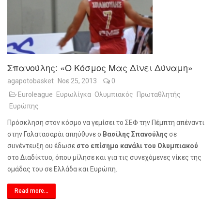
Σπανούλης: «Ο Κόσμος Μας Δίνει Δύναμη»
agapotobasket
Νοε 25, 2013
0
Euroleague
Ευρωλίγκα
Ολυμπιακός
Πρωταθλητής
Ευρώπης
Πρόσκληση στον κόσμο να γεμίσει το ΣΕΦ την Πέμπτη απέναντι
στην Γαλατασαράι απηύθυνε ο
Βασίλης Σπανούλης
σε
συνέντευξη ου έδωσε
στο επίσημο κανάλι του Ολυμπιακού
στο Διαδίκτυο, όπου μίλησε και για τις συνεχόμενες νίκες της
ομάδας του σε Ελλάδα και Ευρώπη.
Read more...