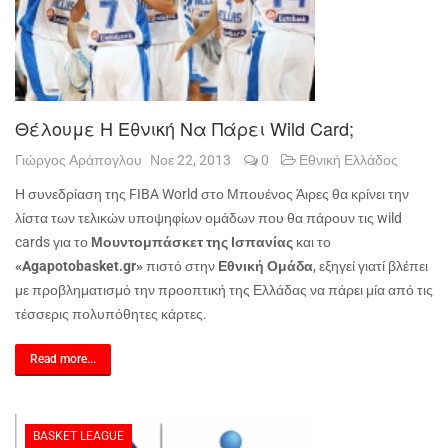
Θέλουμε Η Εθνική Να Πάρει Wild Card;
Γιώργος Αράπογλου
Νοε 22, 2013
0
Εθνική Ελλάδος
Η συνεδρίαση της
FIBA
World
στο Μπουένος Άιρες θα κρίνει την
λίστα των τελικών υποψηφίων ομάδων που θα πάρουν τις
wild
cards
για το
Μουντομπάσκετ της Ισπανίας
και το
«
Agapotobasket
.
gr
»
πιστό στην
Εθνική Ομάδα
, εξηγεί γιατί βλέπει
με προβληματισμό την προοπτική της Ελλάδας να πάρει μία από τις
τέσσερις πολυπόθητες κάρτες.
Read more...
BASKET LEAGUE