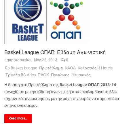
Basket League ΟΠΑΠ: Έβδομη Αγωνιστική
agapotobasket
Νοε 22, 2013
0
Basket League
Πρωτάθλημα
ΚΑΟΔ
Κολοσσός H Hotels
Τρίκαλα BC Aries
ΠΑΟΚ
Πανιώνιος
Ηλυσιακός
Η δράση στο Πρωτάθλημα της
Basket
League
ΟΠΑΠ 2013-14
συνεχίζεται με την έβδομη αγωνιστική που περιλαμβάνει πολλές
σημαντικές αναμετρήσεις, με την μάχη της ουράς να παρουσιάζει
έντονο ενδιαφέρον.
Read more...