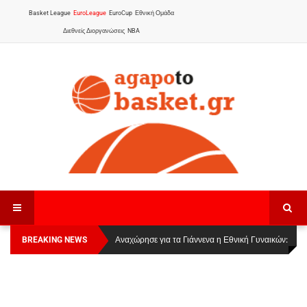
Basket League
EuroLeague
EuroCup
Εθνική Ομάδα
Διεθνείς Διοργανώσεις
NBA
BREAKING NEWS
Οι Πάνθηρες Καβάλας στην Women Basketball
Αναχώρησε για τα Γιάννενα η Εθνική Γυναικών
:
League 1