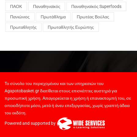
ΠΑΟΚ
Παναθηναϊκός
Παναθηναϊκός Superfoods
Πανιώνιος
Πρωτάθλημα
Πρωτέας Βούλας
Πρωταθλητής
Πρωταθλητής Ευρώπης
Το σύνολο του περιεχομένου και των υπηρεσιών του
Agapotobasket.gr διατίθεται στους επισκέπτες αυστηρά για
προσωπική χρήση. Απαγορεύεται η χρήση ή επανεκπομπή του, σε
οποιοδήποτε μέσο, μετά ή άνευ επεξεργασίας, χωρίς γραπτή άδεια
του εκδότη.
Powered and supported by