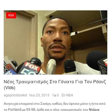
NBA
Νέος Τραυματισμός Στο Γόνατο Για Τον Ρόουζ
(vids)
agapotobasket
Νοε 23, 2013
0
NBA
Ανησυχία επικρατεί στο Σικάγο, καθώς δεν έφτανε μόνο η ήττα από
το
Portland
με 95-98, ήρθε και ο νέος τραυματισμός του
Ντέρικ