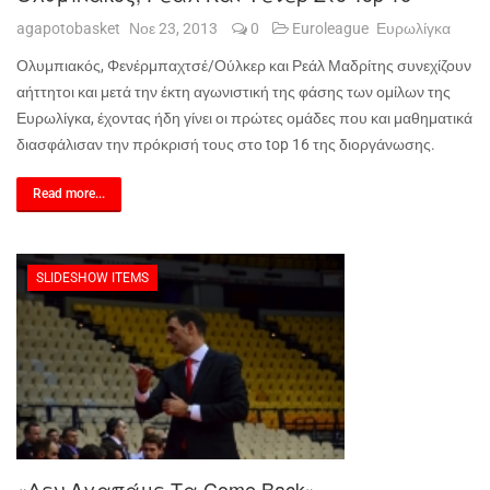
agapotobasket
Νοε 23, 2013
0
Euroleague
Ευρωλίγκα
Ολυμπιακός, Φενέρμπαχτσέ/Ούλκερ και Ρεάλ Μαδρίτης συνεχίζουν
αήττητοι και μετά την έκτη αγωνιστική της φάσης των ομίλων της
Ευρωλίγκα, έχοντας ήδη γίνει οι πρώτες ομάδες που και μαθηματικά
διασφάλισαν την πρόκρισή τους στο
top
16 της διοργάνωσης.
Read more...
SLIDESHOW ITEMS
«Δεν Αγαπάμε Τα Come Back»