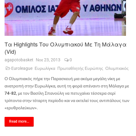
Τα Highlights Του Ολυμπιακού Με Τη Μάλαγα
(vid)
agapotobasket
Νοε 23, 2013
0
Euroleague
Ευρωλίγκα
Πρωταθλητής Ευρώπης
Ολυμπιακός
Ο Ολυμπιακός πήρε την Παρασκευή μια ακόμα μεγάλη νίκη με
ανατροπή στην Ευρωλίγκα, αυτή τη φορά απέναντι στη Μάλαγα με
74-82
, με τον Βασίλη Σπανούλη να πετυχαίνει τέσσερα σερί
τρίποντα στην τέταρτη περίοδο και να εκτελεί τους αντιπάλους των
«ερυθρολεύκων».
Read more...