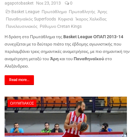
agapotobasket
Νοε 23, 2013
0
Basket League
Πρωτάθλημα
Πρωταθλητής
Άρης
Παναθηναϊκός Superfoods
Κηφισιά
Ίκαρος Χαλκίδας
Πανελευσινιακός
Ρέθυμνο Cretan Kings
Η δράση στο Πρωτάθλημα της
Basket League ΟΠΑΠ 2013-14
συνεχίζεται με το δεύτερο πιάτο της έβδομης αγωνιστικής που
περιλαμβάνει τρεις σημαντικές αναμετρήσεις, με πιο σημαντική την
αναμέτρηση μεταξύ του
Άρη
και του
Παναθηναϊκού
στο
Αλεξάνδρειο.
Read more...
ΟΛΥΜΠΙΑΚΌΣ