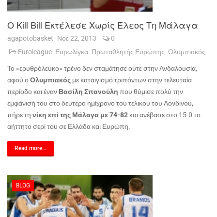
Ο Kill Bill Εκτέλεσε Χωρίς Έλεος Τη Μάλαγα
agapotobasket
Νοε 22, 2013
0
Euroleague
Ευρωλίγκα
Πρωταθλητής Ευρώπης
Ολυμπιακός
Το «ερυθρόλευκο» τρένο δεν σταμάτησε ούτε στην Ανδαλουσία,
αφού ο
Ολυμπιακός
με καταιγισμό τριπόντων στην τελευταία
περίοδο και έναν
Βασίλη Σπανούλη
που θύμισε πολύ την
εμφάνισή του στο δεύτερο ημίχρονο του τελικού του Λονδίνου,
πήρε τη
νίκη επί της Μάλαγα με 74-82
και ανέβασε στο 15-0 το
αήττητο σερί του σε Ελλάδα και Ευρώπη.
Read more...
BLOG