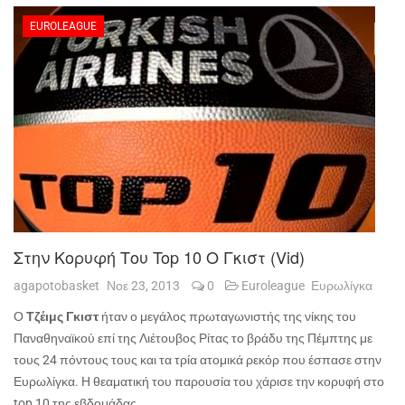
EUROLEAGUE
Στην Κορυφή Του Top 10 Ο Γκιστ (vid)
agapotobasket
Νοε 23, 2013
0
Euroleague
Ευρωλίγκα
Ο
Τζέιμς Γκιστ
ήταν ο μεγάλος πρωταγωνιστής της νίκης του
Παναθηναϊκού επί της Λιέτουβος Ρίτας το βράδυ της Πέμπτης με
τους 24 πόντους τους και τα τρία ατομικά ρεκόρ που έσπασε στην
Ευρωλίγκα. Η θεαματική του παρουσία του χάρισε την κορυφή στο
top
10 της εβδομάδας.