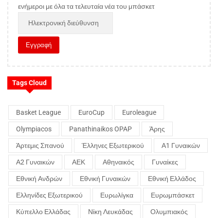
ενήμεροι με όλα τα τελευταία νέα του μπάσκετ
Tags Cloud
Basket League
EuroCup
Euroleague
Olympiacos
Panathinaikos OPAP
Άρης
Άρτεμις Σπανού
Έλληνες Εξωτερικού
Α1 Γυναικών
Α2 Γυναικών
ΑΕΚ
Αθηναικός
Γυναίκες
Εθνική Ανδρών
Εθνική Γυναικών
Εθνική Ελλάδος
Ελληνίδες Εξωτερικού
Ευρωλίγκα
Ευρωμπάσκετ
Κύπελλο Ελλάδας
Νίκη Λευκάδας
Ολυμπιακός