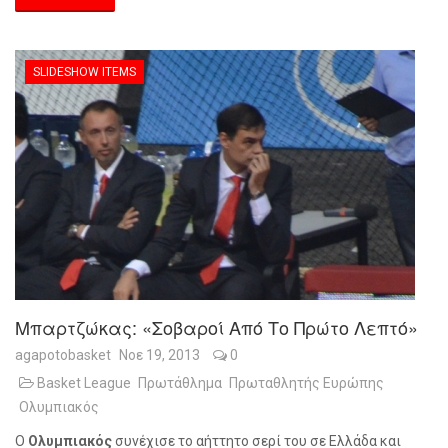
SLIDESHOW ITEMS
Μπαρτζώκας: «Σοβαροί Από Το Πρώτο Λεπτό»
agapotobasket
Νοε 19, 2013
0
Basket League
Πρωτάθλημα
Πρωταθλητής Ευρώπης
Ολυμπιακός
Ο
Ολυμπιακός
συνέχισε το αήττητο σερί του σε Ελλάδα και