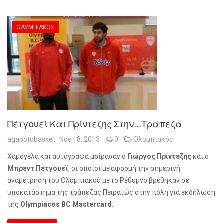
ΟΛΥΜΠΙΑΚΌΣ
Πέτγουεϊ Και Πρίντεζης Στην...τράπεζα
agapotobasket
Νοε 18, 2013
0
Ολυμπιακός
Χαμόγελα και αυτόγραφα μοίρασαν ο
Γιώργος Πρίντεζης
και ο
Μπρεντ Πέτγουεϊ
, οι οποίοι με αφορμή την σημερινή
αναμέτρηση του Ολυμπιακού με το Ρέθυμνο βρέθηκαν σε
υποκατάστημα της τράπεζας Πειραιώς στην πόλη για εκδήλωση
της
Olympiacos BC Mastercard.