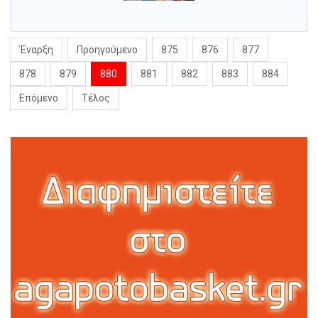
Έναρξη
Προηγούμενο
875
876
877
878
879
880
881
882
883
884
Επόμενο
Τέλος