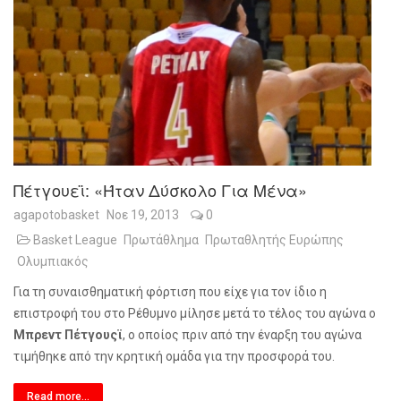
Πέτγουεϊ: «Ήταν Δύσκολο Για Μένα»
agapotobasket
Νοε 19, 2013
0
Basket League
Πρωτάθλημα
Πρωταθλητής Ευρώπης
Ολυμπιακός
Για τη συναισθηματική φόρτιση που είχε για τον ίδιο η
επιστροφή του στο Ρέθυμνο μίλησε μετά το τέλος του αγώνα ο
Μπρεντ Πέτγουςϊ
, ο οποίος πριν από την έναρξη του αγώνα
τιμήθηκε από την κρητική ομάδα για την προσφορά του.
Read more...