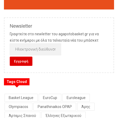
Newsletter
Γραφτείτε στο newletter του agapotobasket.gr για να
είστε ενήμεροι με όλα τα τελευταία νέα του μπάσκετ
Tags Cloud
Basket League
EuroCup
Euroleague
Olympiacos
Panathinaikos OPAP
Άρης
Άρτεμις Σπανού
Έλληνες Εξωτερικού