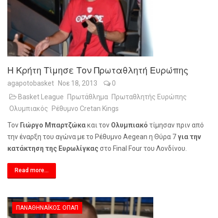
Η Κρήτη Τίμησε Τον Πρωταθλητή Ευρώπης
agapotobasket
Νοε 18, 2013
0
Basket League
Πρωτάθλημα
Πρωταθλητής Ευρώπης
Ολυμπιακός
Ρέθυμνο Cretan Kings
Τον
Γιώργο Μπαρτζώκα
και τον
Ολυμπιακό
τίμησαν πριν από
την έναρξη του αγώνα με το Ρέθυμνο
Aegean
η Θύρα 7
για την
κατάκτηση της Ευρωλίγκας
στο
Final
Four
του Λονδίνου.
Read more...
ΠΑΝΑΘΗΝΑΪΚΌΣ ΟΠΑΠ