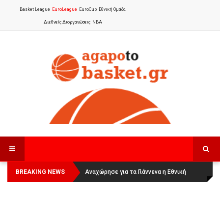
Basket League
EuroLeague
EuroCup
Εθνική Ομάδα
Διεθνείς Διοργανώσεις
NBA
BREAKING NEWS
Οι Πάνθηρες Καβάλας στην Women
Αναχώρησε για τα Γιάννενα η Εθνική
Basketball League 1
Γυναικών
: