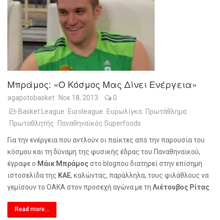
Μπράμος: «Ο Κόσμος Μας Δίνει Ενέργεια»
agapotobasket
Νοε 18, 2013
0
Basket League
Euroleague
Ευρωλίγκα
Πρωτάθλημα
Πρωταθλητής
Παναθηναϊκός Superfoods
Για την ενέργεια που αντλούν οι παίκτες από την παρουσία του
κόσμου και τη δύναμη της φυσικής έδρας του Παναθηναϊκού,
έγραψε ο
Μάικ Μπράμος
στο
blog
που διατηρεί στην επίσημη
ιστοσελίδα της
ΚΑΕ
, καλώντας, παράλληλα, τους φιλάθλους να
γεμίσουν το ΟΑΚΑ στον προσεχή αγώνα με τη
Λιέτουβος Ρίτας
.
Read more...