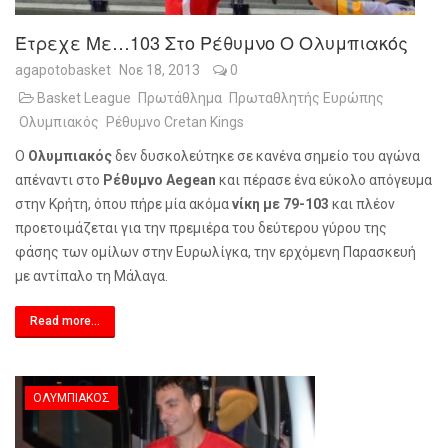
Έτρεχε Με…103 Στο Ρέθυμνο Ο Ολυμπιακός
agapotobasket
Νοε 18, 2013
0
Basket League
Πρωτάθλημα
Πρωταθλητής Ευρώπης
Ολυμπιακός
Ρέθυμνο Cretan Kings
Ο
Ολυμπιακός
δεν δυσκολεύτηκε σε κανένα σημείο του αγώνα
απέναντι στο
Ρέθυμνο
Aegean
και πέρασε ένα εύκολο απόγευμα
στην Κρήτη, όπου πήρε μία ακόμα
νίκη με 79-103
και πλέον
προετοιμάζεται για την πρεμιέρα του δεύτερου γύρου της
φάσης των ομίλων στην Ευρωλίγκα, την ερχόμενη Παρασκευή
με αντίπαλο τη Μάλαγα.
Read more...
ΟΛΥΜΠΙΑΚΌΣ