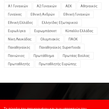
Α1 Γυναικών
Α2 Γυναικών
ΑΕΚ
Αθηναικός
Γυναίκες
Εθνική Ανδρών
Εθνική Γυναικών
Εθνική Ελλάδος
Ελληνίδες Εξωτερικού
Ευρωλίγκα
Ευρωμπάσκετ
Κύπελλο Ελλάδας
Νίκη Λευκάδας
Ολυμπιακός
ΠΑΟΚ
Παναθηναϊκός
Παναθηναϊκός Superfoods
Πανιώνιος
Πρωτάθλημα
Πρωτέας Βούλας
Πρωταθλητής
Πρωταθλητής Ευρώπης
Το σύνολο του περιεχομένου και των υπηρεσιών του