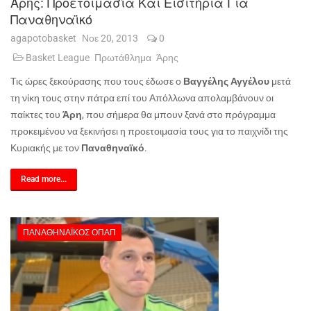
Άρης: Προετοιμασία Και Εισιτήρια Για
Παναθηναϊκό
agapotobasket
Νοε 20, 2013
0
Basket League
Πρωτάθλημα
Άρης
Τις ώρες ξεκούρασης που τους έδωσε ο
Βαγγέλης Αγγέλου
μετά
τη νίκη τους στην πάτρα επί του Απόλλωνα απολαμβάνουν οι
παίκτες του
Άρη
, που σήμερα θα μπουν ξανά στο πρόγραμμα
προκειμένου να ξεκινήσει η προετοιμασία τους για το παιχνίδι της
Κυριακής με τον
Παναθηναϊκό
.
Read more...
ΠΑΝΑΘΗΝΑΪΚΌΣ ΟΠΑΠ