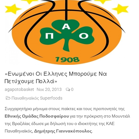
«Ενωμένοι Οι Έλληνες Μπορούμε Να
Πετύχουμε Πολλά»
agapotobasket
Νοε 20, 2013
0
Παναθηναϊκός Superfoods
Συγχαρητήριο μήνυμα στους παίκτες και τους προπονητές της
Εθνικής Ομάδας Ποδοσφαίρου
για την πρόκριση στο Μουντιάλ
της Βραζιλίας έδωσε με δήλωσή του ο ιδιοκτήτης της ΚΑΕ
Παναθηναϊκός,
Δημήτρης Γιαννακόπουλος
.