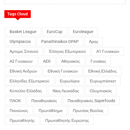
Tags Cloud
Basket League
EuroCup
Euroleague
Olympiacos
Panathinaikos OPAP
Άρης
Άρτεμις Σπανού
Έλληνες Εξωτερικού
Α1 Γυναικών
Α2 Γυναικών
ΑΕΚ
Αθηναικός
Γυναίκες
Εθνική Ανδρών
Εθνική Γυναικών
Εθνική Ελλάδος
Ελληνίδες Εξωτερικού
Ευρωλίγκα
Ευρωμπάσκετ
Κύπελλο Ελλάδας
Νίκη Λευκάδας
Ολυμπιακός
ΠΑΟΚ
Παναθηναϊκός
Παναθηναϊκός Superfoods
Πανιώνιος
Πρωτάθλημα
Πρωτέας Βούλας
Πρωταθλητής
Πρωταθλητής Ευρώπης