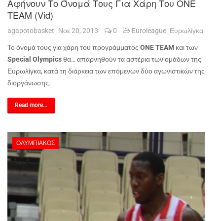
Αφήνουν Το Όνομά Τους Για Χάρη Του ONE
TEAM (vid)
agapotobasket
Νοε 20, 2013
0
Euroleague
Ευρωλίγκα
Το όνομά τους για χάρη του προγράμματος
ONE
TEAM
και των
Special
Olympics
θα… απαρνηθούν τα αστέρια των ομάδων της
Ευρωλίγκα, κατά τη διάρκεια των επόμενων δύο αγωνιστικών της
διοργάνωσης.
Read more...
ΟΛΥΜΠΙΑΚΌΣ