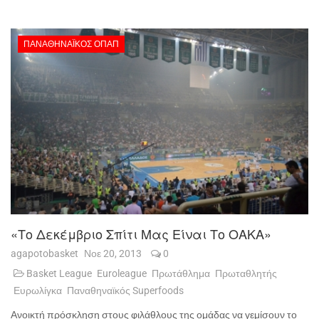
ΠΑΝΑΘΗΝΑΪΚΌΣ ΟΠΑΠ
«Το Δεκέμβριο Σπίτι Μας Είναι Το ΟΑΚΑ»
agapotobasket
Νοε 20, 2013
0
Basket League
Euroleague
Πρωτάθλημα
Πρωταθλητής
Ευρωλίγκα
Παναθηναϊκός Superfoods
Ανοικτή πρόσκληση στους φιλάθλους της ομάδας να γεμίσουν το