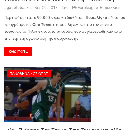
agapotobasket
Νοε 20, 2013
0
Euroleague
Ευρωλίγκα
Περισσότερα από 90.000 ευρώ θα διαθέσει η
Ευρωλίγκα
μέσω του
προγράμματος
One
Team
, στους πληγέντες από τον φονικό
τυφώνα στις Φιλιππίνες από τα έσοδα που συγκεντρώθηκαν κατά
την πέμπτη αγωνιστική της διοργάνωσης.
Read more...
ΠΑΝΑΘΗΝΑΪΚΌΣ ΟΠΑΠ
«Μην Πιάνετε Στο Στόμα Σας Τον Διαμαντίδη»