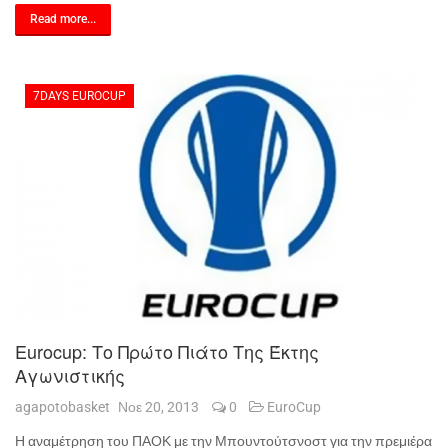
Read more...
7DAYS EUROCUP
Eurocup: Το Πρώτο Πιάτο Της Έκτης
Αγωνιστικής
agapotobasket
Νοε 20, 2013
0
EuroCup
Η αναμέτρηση του ΠΑΟΚ με την Μπουντούτσνοστ για την πρεμιέρα