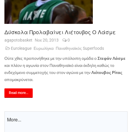
Δύσκολα Προλαβαίνει Λιέτουβος Ο Λάσμε
agapotobasket
Νοε 20, 2013
0
Euroleague
Ευρωλίγκα
Παναθηναϊκός Superfoods
Ούτε χθες προπονήθηκε με την υπόλοιπη ομάδα ο
Στεφάν Λάσμε
και πλέον η αγωνία στον Παναθηναϊκό είναι έκδηλη καθώς το
ενδεχόμενο συμμετοχής του στον αγώνα με την
Λιέτουβος Ρίτας
απομακρύνεται.
Read more...
More...