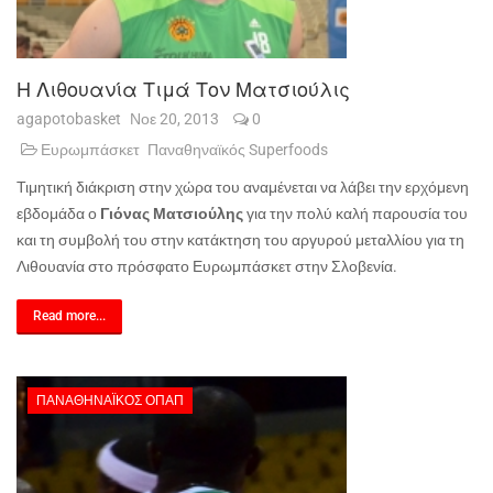
Η Λιθουανία Τιμά Τον Ματσιούλις
agapotobasket
Νοε 20, 2013
0
Ευρωμπάσκετ
Παναθηναϊκός Superfoods
Τιμητική διάκριση στην χώρα του αναμένεται να λάβει την ερχόμενη
εβδομάδα ο
Γιόνας Ματσιούλης
για την πολύ καλή παρουσία του
και τη συμβολή του στην κατάκτηση του αργυρού μεταλλίου για τη
Λιθουανία στο πρόσφατο Ευρωμπάσκετ στην Σλοβενία.
Read more...
ΠΑΝΑΘΗΝΑΪΚΌΣ ΟΠΑΠ