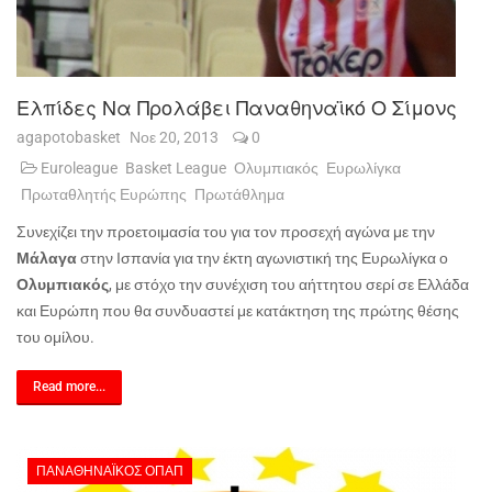
Ελπίδες Να Προλάβει Παναθηναϊκό Ο Σίμονς
agapotobasket
Νοε 20, 2013
0
Euroleague
Basket League
Ολυμπιακός
Ευρωλίγκα
Πρωταθλητής Ευρώπης
Πρωτάθλημα
Συνεχίζει την προετοιμασία του για τον προσεχή αγώνα με την
Μάλαγα
στην Ισπανία για την έκτη αγωνιστική της Ευρωλίγκα ο
Ολυμπιακός
, με στόχο την συνέχιση του αήττητου σερί σε Ελλάδα
και Ευρώπη που θα συνδυαστεί με κατάκτηση της πρώτης θέσης
του ομίλου.
Read more...
ΠΑΝΑΘΗΝΑΪΚΌΣ ΟΠΑΠ