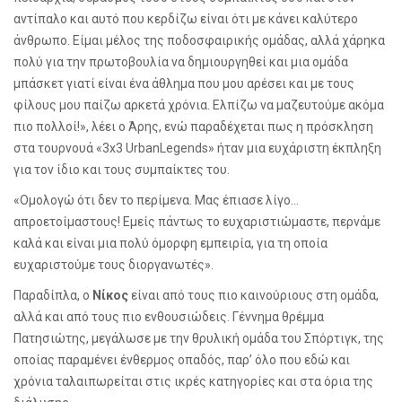
αντίπαλο και αυτό που κερδίζω είναι ότι με κάνει καλύτερο
άνθρωπο. Είμαι μέλος της ποδοσφαιρικής ομάδας, αλλά χάρηκα
πολύ για την πρωτοβουλία να δημιουργηθεί και μια ομάδα
μπάσκετ γιατί είναι ένα άθλημα που μου αρέσει και με τους
φίλους μου παίζω αρκετά χρόνια. Ελπίζω να μαζευτούμε ακόμα
πιο πολλοί!», λέει ο Άρης, ενώ παραδέχεται πως η πρόσκληση
στα τουρνουά «3
x
3
Urban
Legends
» ήταν μια ευχάριστη έκπληξη
για τον ίδιο και τους συμπαίκτες του.
«Ομολογώ ότι δεν το περίμενα. Μας έπιασε λίγο...
απροετοίμαστους! Εμείς πάντως το ευχαριστιώμαστε, περνάμε
καλά και είναι μια πολύ όμορφη εμπειρία, για τη οποία
ευχαριστούμε τους διοργανωτές».
Παραδίπλα, ο
Νίκος
είναι από τους πιο καινούριους στη ομάδα,
αλλά και από τους πιο ενθουσιώδεις. Γέννημα θρέμμα
Πατησιώτης, μεγάλωσε με την θρυλική ομάδα του Σπόρτιγκ, της
οποίας παραμένει ένθερμος οπαδός, παρ’ όλο που εδώ και
χρόνια ταλαιπωρείται στις ικρές κατηγορίες και στα όρια της