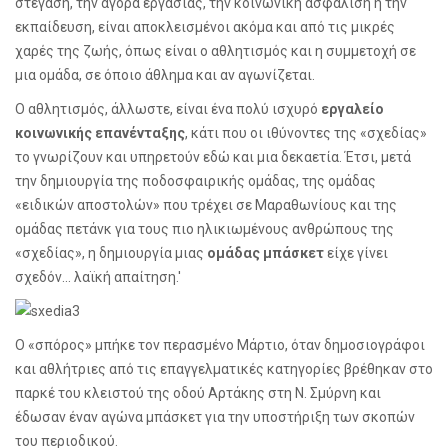
στέγαση, την αγορά εργασίας, την κοινωνική ασφάλιση ή την
εκπαίδευση, είναι αποκλεισμένοι ακόμα και από τις μικρές
χαρές της ζωής, όπως είναι ο αθλητισμός και η συμμετοχή σε
μια ομάδα, σε όποιο άθλημα και αν αγωνίζεται.
Ο αθλητισμός, άλλωστε, είναι ένα πολύ ισχυρό
εργαλείο
κοινωνικής επανένταξης
, κάτι που οι ιθύνοντες της «σχεδίας»
το γνωρίζουν και υπηρετούν εδώ και μια δεκαετία. Έτσι, μετά
την δημιουργία της ποδοσφαιρικής ομάδας, της ομάδας
«ειδικών αποστολών» που τρέχει σε Μαραθωνίους και της
ομάδας πετάνκ για τους πιο ηλικιωμένους ανθρώπους της
«σχεδίας», η δημιουργία μιας
ομάδας μπάσκετ
είχε γίνει
σχεδόν... λαϊκή απαίτηση.'
Ο «σπόρος» μπήκε τον περασμένο Μάρτιο, όταν δημοσιογράφοι
και αθλήτριες από τις επαγγελματικές κατηγορίες βρέθηκαν στο
παρκέ του κλειστού της οδού Αρτάκης στη Ν. Σμύρνη και
έδωσαν έναν αγώνα μπάσκετ για την υποστήριξη των σκοπών
του περιοδικού.