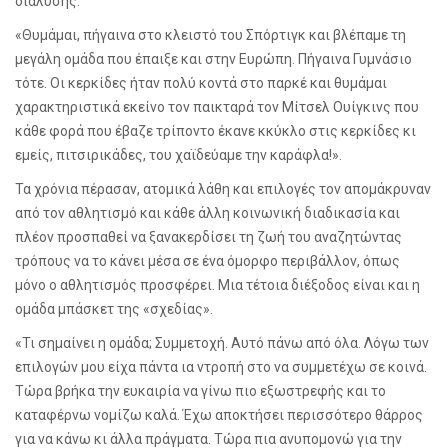
διάλυσης.
«Θυμάμαι, πήγαινα στο κλειστό του Σπόρτιγκ και βλέπαμε τη
μεγάλη ομάδα που έπαιξε και στην Ευρώπη. Πήγαινα Γυμνάσιο
τότε. Οι κερκίδες ήταν πολύ κοντά στο παρκέ και θυμάμαι
χαρακτηριστικά εκείνο τον παικταρά τον Μίτσελ Ουίγκινς που
κάθε φορά που έβαζε τρίποντο έκανε κκύκλο στις κερκίδες κι
εμείς, πιτσιρικάδες, του χαϊδεύαμε την καράφλα!».
Τα χρόνια πέρασαν, ατομικά λάθη και επιλογές τον απομάκρυναν
από τον αθλητισμό και κάθε άλλη κοινωνική διαδικασία και
πλέον προσπαθεί να ξανακερδίσει τη ζωή του αναζητώντας
τρόπους να το κάνει μέσα σε ένα όμορφο περιβάλλον, όπως
μόνο ο αθλητισμός προσφέρει. Μια τέτοια διέξοδος είναι και η
ομάδα μπάσκετ της «σχεδίας».
«Τι σημαίνει η ομάδα; Συμμετοχή. Αυτό πάνω από όλα. Λόγω των
επιλογών μου είχα πάντα ια ντροπή στο να συμμετέχω σε κοινά.
Τώρα βρήκα την ευκαιρία να γίνω πιο εξωστρεφής και το
καταφέρνω νομίζω καλά. Έχω αποκτήσει περισσότερο θάρρος
για να κάνω κι άλλα πράγματα. Τώρα πια ανυπομονώ για την