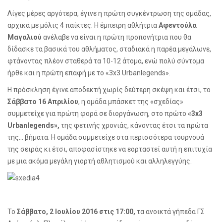
Λίγες μέρες αργότερα, έγινε η πρώτη συγκέντρωση της ομάδας,
αρχικά με μόλις 4 παίκτες. Η έμπειρη αθλήτρια
Αφεντούλα
Μαγαλιού
ανέλαβε να είναι η πρώτη προπονήτρια που θα
δίδασκε τα βασικά του αθλήματος, σταδιακά η παρέα μεγάλωνε,
φτάνοντας πλέον σταθερά τα 10-12 άτομα, ενώ πολύ σύντομα
ήρθε και η πρώτη επαφή με το
«3
x
3
Urban
legends
».
Η πρόσκληση έγινε αποδεκτή χωρίς δεύτερη σκέψη και έτσι, το
Σάββατο 16 Απριλίου
, η ομάδα μπάσκετ της «σχεδίας»
συμμετείχε για πρώτη φορά σε διοργάνωση, στο πρώτο
«3
x
3
Urban
legends
»,
της φετινής χρονιάς, κάνοντας έτσι τα πρώτα
της... βήματα. Η ομάδα συμμετείχε στα περισσότερα τουρνουά
της σειράς κι έτσι, αποφασίστηκε να εορταστεί αυτή η επιτυχία
με μια ακόμα μεγάλη γιορτή αθλητισμού και αλληλεγγύης.
Το
Σάββατο, 2 Ιουλίου 2016 στις 17:00,
τα ανοικτά γήπεδα ΓΣ