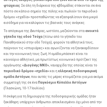
φτώχειας
. Σε όλη τη διάρκεια της εβδομάδας στέκονται σε ένα
πόστο σε κάποιο σημείο της πόλης και πωλούν το περιοδικό
δρόμου «σχεδία» προσπαθώντας να εξασφαλίσουν ένα μικρό
εισόδημα για να καλύψουν τις βασικές τους ανάγκες.
Το απόγευμα της Δευτέρας, ωστόσο, μαζεύονται στα
ανοικτά
γήπεδα της οδού Τσόχα
(πίσω από το γήπεδο του
Παναθηναϊκού στην οδό Τσόχα), φορούν τα αθλητικά τους,
παίρνουν τις «σπυριάρες» και αγωνίζονται να ξανακερδίσουν
και την κοινωνική τους ζωή. Η ομάδα μπάσκετ είναι το
καινούριο αθλητικό, μα πρωτίστως κοινωνικό πρότζεκτ της
οργάνωσης
«Διογένης ΜΚΟ»
, ναυαρχίδα της οποίας είναι το
περιοδικό δρόμου «σχεδία»
και η
ελληνική ποδοσφαιρική
ομάδα Αστέγων
, που αυτές τις μέρες ετοιμάζεται για μια ακόμα
συμμετοχή της σε ένα
Παγκόσμιο Κύπελλο Αστέγων
(Γλασκώνη, 10-17 Ιουλίου).
Η σκέψη για τη δημιουργία της ποδοσφαιρικής ομάδας ήταν
ξεκάθαρη: υπάρχουν άνθρωποι αποκλεισμένοι όχι μόνο από την