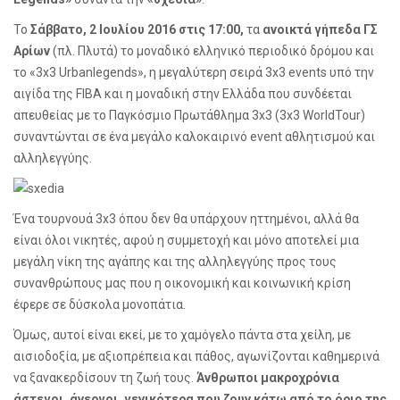
Το
Σάββατο, 2 Ιουλίου 2016 στις 17:00,
τα
ανοικτά γήπεδα ΓΣ
Αρίων
(πλ. Πλυτά) το μοναδικό ελληνικό περιοδικό δρόμου και
το «3
x
3
Urban
legends
», η μεγαλύτερη σειρά 3
x
3
events
υπό την
αιγίδα της
FIBA
και η μοναδική στην Ελλάδα που συνδέεται
απευθείας με το Παγκόσμιο Πρωτάθλημα 3
x
3 (3
x
3
World
Tour
)
συναντώνται σε ένα μεγάλο καλοκαιρινό
event
αθλητισμού και
αλληλεγγύης.
Ένα τουρνουά 3
x
3 όπου δεν θα υπάρχουν ηττημένοι, αλλά θα
είναι όλοι νικητές, αφού η συμμετοχή και μόνο αποτελεί μια
μεγάλη νίκη της αγάπης και της αλληλεγγύης προς τους
συνανθρώπους μας που η οικονομική και κοινωνική κρίση
έφερε σε δύσκολα μονοπάτια.
Όμως, αυτοί είναι εκεί, με το χαμόγελο πάντα στα χείλη, με
αισιοδοξία, με αξιοπρέπεια και πάθος, αγωνίζονται καθημερινά
να ξανακερδίσουν τη ζωή τους.
Άνθρωποι μακροχρόνια
άστεγοι, άνεργοι, γενικότερα που ζουν κάτω από το όριο της