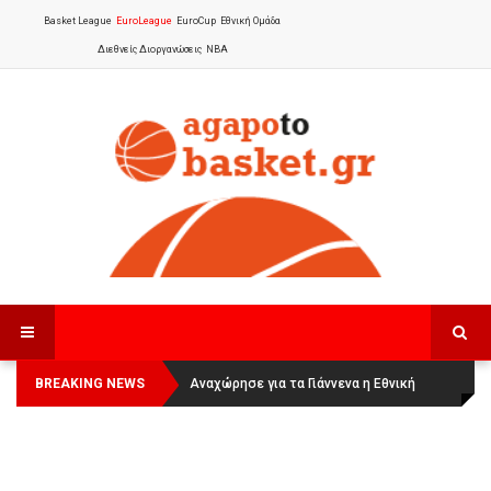
Basket League
EuroLeague
EuroCup
Εθνική Ομάδα
Διεθνείς Διοργανώσεις
NBA
BREAKING NEWS
Οι Πάνθηρες Καβάλας στην Women
Αναχώρησε για τα Γιάννενα η Εθνική
Basketball League 1
Γυναικών
: