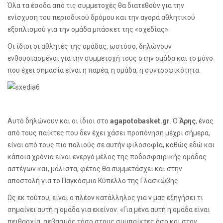
Όλα τα έσοδα από τις συμμετοχές θα διατεθούν για την
ενίσχυση του περιοδικού δρόμου και την αγορά αθλητικού
εξοπλισμού για την ομάδα μπάσκετ της «σχεδίας».
Οι ίδιοι οι αθλητές της ομάδας, ωστόσο, δηλώνουν
ενθουσιασμένοι για την συμμετοχή τους στην ομάδα και το μόνο
που έχει σημασία είναι η παρέα, η ομάδα, η συντροφικότητα.
Αυτό δηλώνουν και οι ίδιοι στο
agapotobasket
.
gr
. Ο
Άρης
, ένας
από τους παίκτες που δεν έχει χάσει προπόνηση μέχρι σήμερα,
είναι από τους πιο παλιούς σε αυτήν φιλοσοφία, καθώς εδώ και
κάποια χρόνια είναι ενεργό μέλος της ποδοσφαιρικής ομάδας
αστέγων και, μάλιστα, φέτος θα συμμετάσχει και στην
αποστολή για το Παγκόσμιο Κύπελλο της Γλασκώβης.
Ως εκ τούτου, είναι ο πλέον κατάλληλος για ν μας εξηγήσει τι
σημαίνει αυτή η ομάδα για εκείνον. «Για μένα αυτή η ομάδα είναι
πειθαρχία, σεβασμός τόσο στους συμπαίκτες όσο και στον