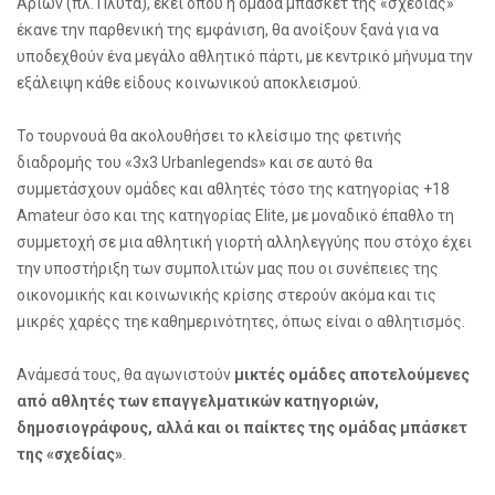
Αρίων (πλ. Πλυτά), εκεί όπου η ομάδα μπάσκετ της «σχεδίας»
έκανε την παρθενική της εμφάνιση, θα ανοίξουν ξανά για να
υποδεχθούν ένα μεγάλο αθλητικό πάρτι, με κεντρικό μήνυμα την
εξάλειψη κάθε είδους κοινωνικού αποκλεισμού.
Το τουρνουά θα ακολουθήσει το κλείσιμο της φετινής
διαδρομής του «3
x
3
Urban
legends
» και σε αυτό θα
συμμετάσχουν ομάδες και αθλητέ
ς τόσο της κατηγορίας +18
Amateur
όσο και της κατηγορίας
Elite
, με μοναδικό έπαθλο τη
συμμετοχή σε μια αθλητική γιορτή αλληλεγγύης που στόχο έχει
την υποστήριξη των συμπολιτών μας που οι συνέπειες της
οικονομικής και κοινωνικής κρίσης στερούν ακόμα και τις
μικρές χαρέςς τηε καθημερινότητες, όπως είναι ο αθλητισμός.
Ανάμεσά τους, θα αγωνιστούν
μικτές ομάδες αποτελούμενες
από αθλητές των επαγγελματικών κατηγοριών,
δημοσιογράφους, αλλά και οι παίκτες της ομάδας μπάσκετ
της «σχεδίας»
.