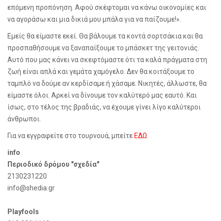
επόμενη προπόνηση. Αφού σκέφτομαι να κάνω οικονομίες και
να αγοράσω και μια δικιά μου μπάλα για να παίζουμε!».
Εμείς θα είμαστε εκεί. Θα βάλουμε τα κοντά σορτσάκια και θα
προσπαθήσουμε να ξαναπαίξουμε το μπάσκετ της γειτονιάς.
Αυτό που μας κάνει να σκεφτόμαστε ότι τα καλά πράγματα στη
ζωή είναι απλά και γεμάτα χαμόγελο. Δεν θα κοιτάξουμε το
ταμπλό να δούμε αν κερδίσαμε ή χάσαμε. Νικητές, άλλωστε, θα
είμαστε όλοι. Αρκεί να δίνουμε τον καλύτερό μας εαυτό. Και
ίσως, στο τέλος της βραδιάς, να έχουμε γίνει λίγο καλύτεροι
άνθρωποι.
Για να εγγραφείτε στο τουρνουά, μπείτε
ΕΔΩ
.
info
Περιοδικό δρόμου "σχεδία"
2130231220
info
@
shedia
.
gr
Playfools