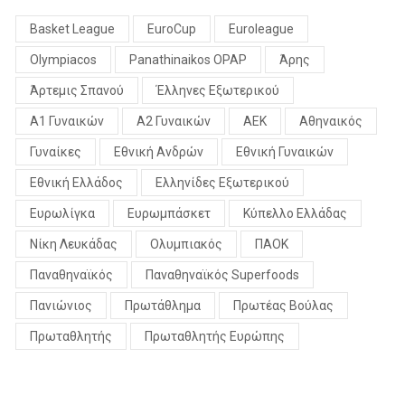
Basket League
EuroCup
Euroleague
Olympiacos
Panathinaikos OPAP
Άρης
Άρτεμις Σπανού
Έλληνες Εξωτερικού
Α1 Γυναικών
Α2 Γυναικών
ΑΕΚ
Αθηναικός
Γυναίκες
Εθνική Ανδρών
Εθνική Γυναικών
Εθνική Ελλάδος
Ελληνίδες Εξωτερικού
Ευρωλίγκα
Ευρωμπάσκετ
Κύπελλο Ελλάδας
Νίκη Λευκάδας
Ολυμπιακός
ΠΑΟΚ
Παναθηναϊκός
Παναθηναϊκός Superfoods
Πανιώνιος
Πρωτάθλημα
Πρωτέας Βούλας
Πρωταθλητής
Πρωταθλητής Ευρώπης