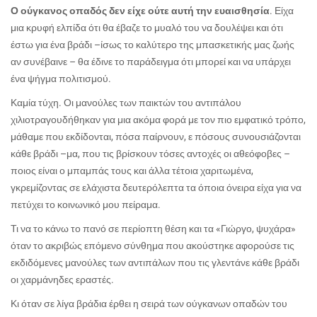
Ο ούγκανος οπαδός δεν είχε ούτε αυτή την ευαισθησία
. Είχα
μια κρυφή ελπίδα ότι θα έβαζε το μυαλό του να δουλέψει και ότι
έστω για ένα βράδι –ίσως το καλύτερο της μπασκετικής μας ζωής
αν συνέβαινε – θα έδινε το παράδειγμα ότι μπορεί και να υπάρχει
ένα ψήγμα πολιτισμού.
Καμία τύχη. Οι μανούλες των παικτών του αντιπάλου
χιλιοτραγουδήθηκαν για μια ακόμα φορά με τον πιο εμφατικό τρόπο,
μάθαμε που εκδίδονται, πόσα παίρνουν, ε πόσους συνουσιάζονται
κάθε βράδι –μα, που τις βρίσκουν τόσες αντοχές οι αθεόφοβες –
ποιος είναι ο μπαμπάς τους και άλλα τέτοια χαριτωμένα,
γκρεμίζοντας σε ελάχιστα δευτερόλεπτα τα όποια όνειρα είχα για να
πετύχει το κοινωνικό μου πείραμα.
Τι να το κάνω το πανό σε περίοπτη θέση και τα «Γιώργο, ψυχάρα»
όταν το ακριβώς επόμενο σύνθημα που ακούστηκε αφορούσε τις
εκδιδόμενες μανούλες των αντιπάλων που τις γλεντάνε κάθε βράδι
οι χαρμάνηδες εραστές.
Κι όταν σε λίγα βράδια έρθει η σειρά των ούγκανων οπαδών του