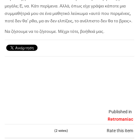
μεγάλε; Ε, να. Κάτι περίμενα. Αλλά, όπως είχε γράψει κάποτε μια
συμμαθήτριά μου σε ένα μαθητικό λεύκωμα «αυτό που περιμένεις,
ποτέ δεν θα’ ρθει, μα αν δεν ελπίζεις, το ανέλπιστο δεν θα το βρεις».
Να ζήσουμε να το ζήσουμε. Μέχρι τότε, βοήθειά μας.
Published in
Retromaniac
Rate this item
(2 votes)