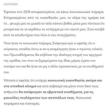
comment
Έφτασα στο ΣΕΦ αποφασισμένος να κάνω ένα κοινωνικό πείραμα.
Επηρεασμένος από τις ευαισθησίες μου, το κλίμα της ημέρας και
το… φτωχό μου το μυαλό εν τέλει κάπου βαθιά μέσα μου πίστευα ότι
μπορεί και να το κερδίσω το στοίχημα με τον εαυτό μου. Στον κουβά
από τα αποδυτήρια που λένε οι του στοιχήματος.
Ποιο ήταν το κοινωνικό πείραμα; Σκέφτηκα εγώ ο αφελής ότι ο
ούγκανος οπαδός έστω κι αν η αναμέτρηση ήταν ο πρώτος τελικός
του Πρωταθλήματος θα σεβόταν την ιδιαίτερη στιγμή του αρχηγού
της ομάδας του που τα ξημερώματα της ίδιας μέρας έχασε τον
πατέρα του και θα ήταν αν μη τι άλλο προσεκτικός με τα συνθήματά
του.
Ήλπισα ο αφελής ότι υπάρχει
κοινωνική ευαισθησία, ακόμα και
στο οπαδικό κίνημα
και από σεβασμό και μόνο στον δικό τους
άνθρωπο
θα απέφευγαν τα υβριστικά συνθήματα, για τις
μανούλες τουλάχιστον των αντιπάλων τους
. Κοινωνικά
πειράματα και παπαριές.