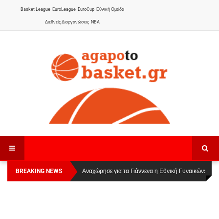
Basket League
EuroLeague
EuroCup
Εθνική Ομάδα
Διεθνείς Διοργανώσεις
NBA
BREAKING NEWS
Οι Πάνθηρες Καβάλας στην Women Basketball
Αναχώρησε για τα Γιάννενα η Εθνική Γυναικών
:
League 1