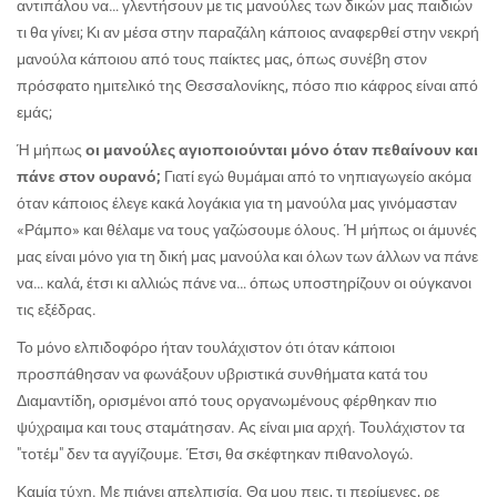
αντιπάλου να… γλεντήσουν με τις μανούλες των δικών μας παιδιών
τι θα γίνει; Κι αν μέσα στην παραζάλη κάποιος αναφερθεί στην νεκρή
μανούλα κάποιου από τους παίκτες μας, όπως συνέβη στον
πρόσφατο ημιτελικό της Θεσσαλονίκης, πόσο πιο κάφρος είναι από
εμάς;
Ή μήπως
οι μανούλες αγιοποιούνται μόνο όταν πεθαίνουν και
πάνε στον ουρανό;
Γιατί εγώ θυμάμαι από το νηπιαγωγείο ακόμα
όταν κάποιος έλεγε κακά λογάκια για τη μανούλα μας γινόμασταν
«Ράμπο» και θέλαμε να τους γαζώσουμε όλους. Ή μήπως οι άμυνές
μας είναι μόνο για τη δική μας μανούλα και όλων των άλλων να πάνε
να… καλά, έτσι κι αλλιώς πάνε να… όπως υποστηρίζουν οι ούγκανοι
τις εξέδρας.
Το μόνο ελπιδοφόρο ήταν τουλάχιστον ότι όταν κάποιοι
προσπάθησαν να φωνάξουν υβριστικά συνθήματα κατά του
Διαμαντίδη, ορισμένοι από τους οργανωμένους φέρθηκαν πιο
ψύχραιμα και τους σταμάτησαν. Ας είναι μια αρχή. Τουλάχιστον τα
"τοτέμ" δεν τα αγγίζουμε. Έτσι, θα σκέφτηκαν πιθανολογώ.
Καμία τύχη. Με πιάνει απελπισία. Θα μου πεις, τι περίμενες, ρε