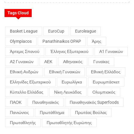
Tags Cloud
Basket League
EuroCup
Euroleague
Olympiacos
Panathinaikos OPAP
Άρης
Άρτεμις Σπανού
Έλληνες Εξωτερικού
Α1 Γυναικών
Α2 Γυναικών
ΑΕΚ
Αθηναικός
Γυναίκες
Εθνική Ανδρών
Εθνική Γυναικών
Εθνική Ελλάδος
Ελληνίδες Εξωτερικού
Ευρωλίγκα
Ευρωμπάσκετ
Κύπελλο Ελλάδας
Νίκη Λευκάδας
Ολυμπιακός
ΠΑΟΚ
Παναθηναϊκός
Παναθηναϊκός Superfoods
Πανιώνιος
Πρωτάθλημα
Πρωτέας Βούλας
Πρωταθλητής
Πρωταθλητής Ευρώπης